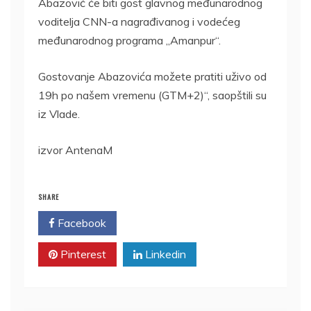
Abazović će biti gost glavnog međunarodnog
voditelja CNN-a nagrađivanog i vodećeg
međunarodnog programa „Amanpur“.
Gostovanje Abazovića možete pratiti uživo od
19h po našem vremenu (GTM+2)“, saopštili su
iz Vlade.
izvor AntenaM
SHARE
Facebook
Twitter
Pinterest
Linkedin