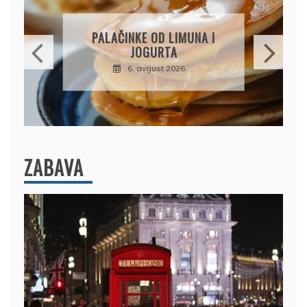
BRZI KOLA
PALAČINKE OD LIMUNA I
PIŠKOT
JOGURTA
ČOKOLADA
KOM
6. avgust 2026.
6. a
ZABAVA