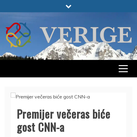
Skip
to
content
VERIGE
ODABRANO
Premijer večeras biće
gost CNN-a