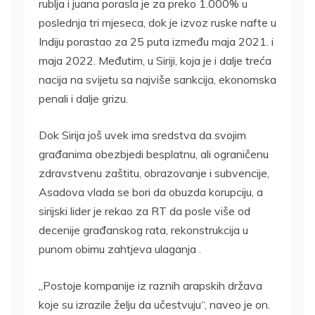
rublja i juana porasla je za preko 1.000% u
poslednja tri mjeseca, dok je izvoz ruske nafte u
Indiju porastao za 25 puta između maja 2021. i
maja 2022. Međutim, u Siriji, koja je i dalje treća
nacija na svijetu sa najviše sankcija, ekonomska
penali i dalje grizu.
Dok Sirija još uvek ima sredstva da svojim
građanima obezbjedi besplatnu, ali ograničenu
zdravstvenu zaštitu, obrazovanje i subvencije,
Asadova vlada se bori da obuzda korupciju, a
sirijski lider je rekao za RT da posle više od
decenije građanskog rata, rekonstrukcija u
punom obimu zahtjeva ulaganja .
„Postoje kompanije iz raznih arapskih država
koje su izrazile želju da učestvuju“, naveo je on.