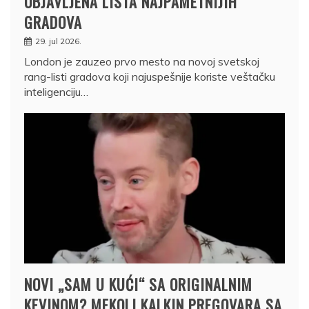
OBJAVLJENA LISTA NAJPAMETNIJIH
GRADOVA
29. jul 2026.
London je zauzeo prvo mesto na novoj svetskoj
rang-listi gradova koji najuspešnije koriste veštačku
inteligenciju…
NOVI „SAM U KUĆI“ SA ORIGINALNIM
KEVINOM? MEKOLI KALKIN PREGOVARA SA