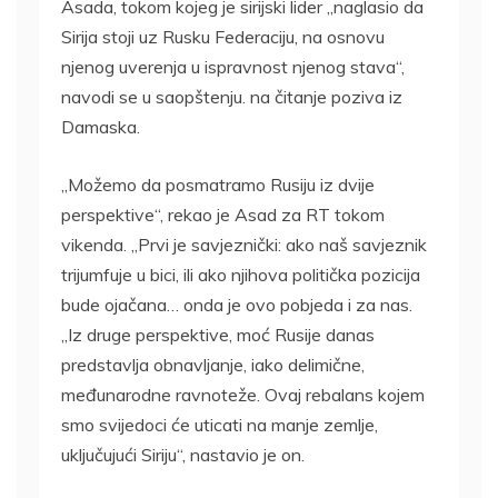
Asada, tokom kojeg je sirijski lider „naglasio da
Sirija stoji uz Rusku Federaciju, na osnovu
njenog uverenja u ispravnost njenog stava“,
navodi se u saopštenju. na čitanje poziva iz
Damaska.
„Možemo da posmatramo Rusiju iz dvije
perspektive“, rekao je Asad za RT tokom
vikenda. „Prvi je savjeznički: ako naš savjeznik
trijumfuje u bici, ili ako njihova politička pozicija
bude ojačana… onda je ovo pobjeda i za nas.
„Iz druge perspektive, moć Rusije danas
predstavlja obnavljanje, iako delimične,
međunarodne ravnoteže. Ovaj rebalans kojem
smo svijedoci će uticati na manje zemlje,
uključujući Siriju“, nastavio je on.