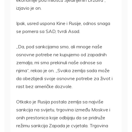
ekonomije pod milošću Sjedinjenih Država“,
izjavio je on.
Ipak, usred uspona Kine i Rusije, odnos snaga
se pomera sa SAD, tvrdi Asad.
„Da, pod sankcijama smo, ali mnoge naše
osnovne potrebe ne kupujemo od zapadnih
zemalja, mi smo prekinuli naše odnose sa
njima“, rekao je on. „Svaka zemlja sada može
da obezbjedi svoje osnovne potrebe za život i
rast bez američke dozvole.
Otkako je Rusija postala zemlja sa najviše
sankcija na svijetu, trgovina između Moskve i
onih prestonica koje odbijaju da se pridruže
režimu sankcija Zapada je cvjetala. Trgovina