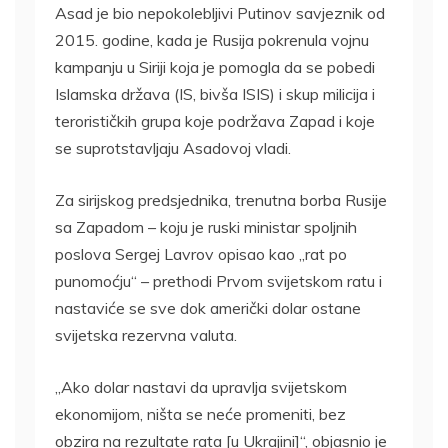
Asad je bio nepokolebljivi Putinov savjeznik od
2015. godine, kada je Rusija pokrenula vojnu
kampanju u Siriji koja je pomogla da se pobedi
Islamska država (IS, bivša ISIS) i skup milicija i
terorističkih grupa koje podržava Zapad i koje
se suprotstavljaju Asadovoj vladi.
Za sirijskog predsjednika, trenutna borba Rusije
sa Zapadom – koju je ruski ministar spoljnih
poslova Sergej Lavrov opisao kao „rat po
punomoćju“ – prethodi Prvom svijetskom ratu i
nastaviće se sve dok američki dolar ostane
svijetska rezervna valuta.
„Ako dolar nastavi da upravlja svijetskom
ekonomijom, ništa se neće promeniti, bez
obzira na rezultate rata [u Ukrajini]“, objasnio je