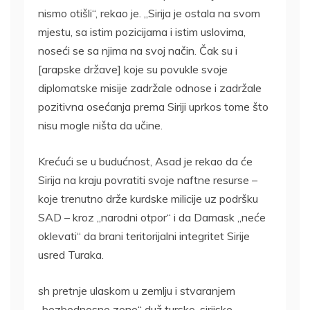
nismo otišli“, rekao je. „Sirija je ostala na svom
mjestu, sa istim pozicijama i istim uslovima,
noseći se sa njima na svoj način. Čak su i
[arapske države] koje su povukle svoje
diplomatske misije zadržale odnose i zadržale
pozitivna osećanja prema Siriji uprkos tome što
nisu mogle ništa da učine.
Krećući se u budućnost, Asad je rekao da će
Sirija na kraju povratiti svoje naftne resurse –
koje trenutno drže kurdske milicije uz podršku
SAD – kroz „narodni otpor“ i da Damask „neće
oklevati“ da brani teritorijalni integritet Sirije
usred Turaka.
sh pretnje ulaskom u zemlju i stvaranjem
„bezbednosne zone“ duž tursko-sirijske