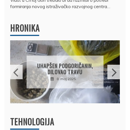
Vlast u Crnoj Gori trebalo bi da razmisli o potrebi
formiranja novog istraživačko razvojnog centra…
HRONIKA
DRŽAVLJANIN RUSIJE
OSUMNJIČEN DA JE
PRODAO TUĐI BMW,
DRŽAVU NAPUSTIO
BRODOM
12. februar 2025.
TEHNOLOGIJA