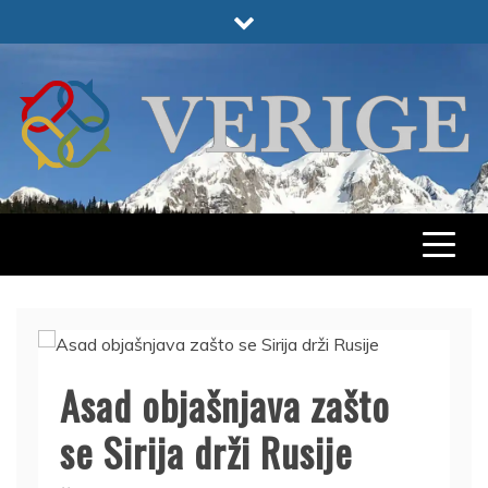
Skip
to
content
VERIGE
ODABRANO
Asad objašnjava zašto
se Sirija drži Rusije