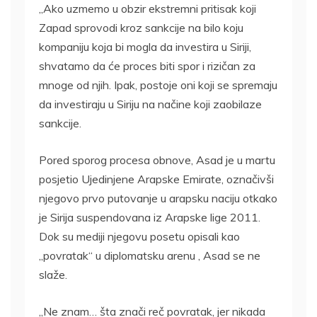
„Ako uzmemo u obzir ekstremni pritisak koji
Zapad sprovodi kroz sankcije na bilo koju
kompaniju koja bi mogla da investira u Siriji,
shvatamo da će proces biti spor i rizičan za
mnoge od njih. Ipak, postoje oni koji se spremaju
da investiraju u Siriju na načine koji zaobilaze
sankcije.
Pored sporog procesa obnove, Asad je u martu
posjetio Ujedinjene Arapske Emirate, označivši
njegovo prvo putovanje u arapsku naciju otkako
je Sirija suspendovana iz Arapske lige 2011.
Dok su mediji njegovu posetu opisali kao
„povratak“ u diplomatsku arenu , Asad se ne
slaže.
„Ne znam… šta znači reč povratak, jer nikada