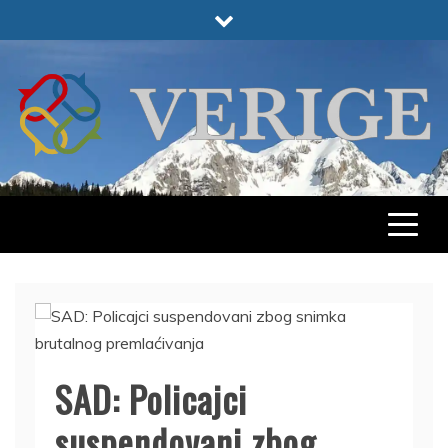
Skip
to
content
VERIGE
ODABRANO
SAD: Policajci
suspendovani zbog