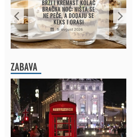
KREMASTA TJESTENINA
SA FETA SIROM I PEČENIM
PARADAJZOM
5. avgust 2026.
ZABAVA