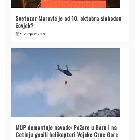
Svetozar Marović je od 10. oktobra slobodan
čovjek?
5. avgust 2026.
MUP demantuje navode: Požare u Baru i na
Cetinju gasili helikopteri Vojske Crne Gore