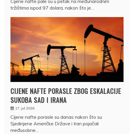
Cijene nafte pale su u petak na međunarodnim
tržištima ispod 97 dolara, nakon što je…
CIJENE NAFTE PORASLE ZBOG ESKALACIJE
SUKOBA SAD I IRANA
17. jul 2026.
Cijene nafte porasle su danas nakon što su
Sjedinjene Američke Države i Iran pojačali
međusobne…