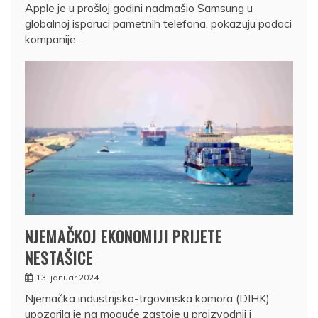
Apple je u prošloj godini nadmašio Samsung u
globalnoj isporuci pametnih telefona, pokazuju podaci
kompanije…
NJEMAČKOJ EKONOMIJI PRIJETE
NESTAŠICE
13. januar 2024.
Njemačka industrijsko-trgovinska komora (DIHK)
upozorila je na moguće zastoje u proizvodnji i