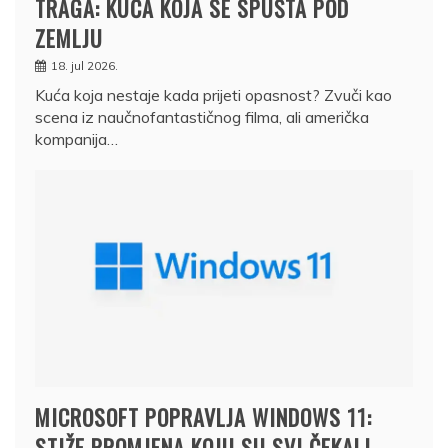
TRAGA: KUĆA KOJA SE SPUŠTA POD
ZEMLJU
18. jul 2026.
Kuća koja nestaje kada prijeti opasnost? Zvuči kao
scena iz naučnofantastičnog filma, ali američka
kompanija…
MICROSOFT POPRAVLJA WINDOWS 11:
STIŽE PROMJENA KOJU SU SVI ČEKALI