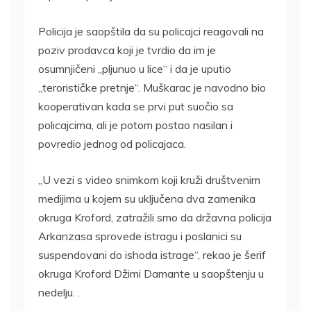
Policija je saopštila da su policajci reagovali na
poziv prodavca koji je tvrdio da im je
osumnjičeni „pljunuo u lice“ i da je uputio
„terorističke pretnje“. Muškarac je navodno bio
kooperativan kada se prvi put suočio sa
policajcima, ali je potom postao nasilan i
povredio jednog od policajaca.
„U vezi s video snimkom koji kruži društvenim
medijima u kojem su uključena dva zamenika
okruga Kroford, zatražili smo da državna policija
Arkanzasa sprovede istragu i poslanici su
suspendovani do ishoda istrage“, rekao je šerif
okruga Kroford Džimi Damante u saopštenju u
nedelju. .