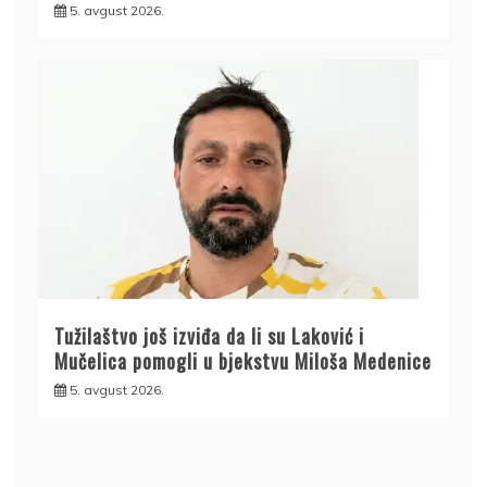
5. avgust 2026.
Tužilaštvo još izviđa da li su Laković i
Mučelica pomogli u bjekstvu Miloša Medenice
5. avgust 2026.