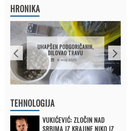
HRONIKA
DRŽAVLJANIN RUSIJE
OSUMNJIČEN DA JE
PRODAO TUĐI BMW,
DRŽAVU NAPUSTIO
BRODOM
12. februar 2025.
TEHNOLOGIJA
VUKIĆEVIĆ: ZLOČIN NAD
SRBIMA IZ KRAJINE NIKO IZ