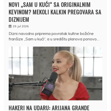
NOVI „SAM U KUĆI“ SA ORIGINALNIM
KEVINOM? MEKOLI KALKIN PREGOVARA SA
DIZNIJEM
29. jul 2026.
Dizni navodno priprema povratak kultne božićne
franšize „Sam u kući“, a u središtu planova ponovo…
HAKERI NA UDARU: ARIJANA GRANDE