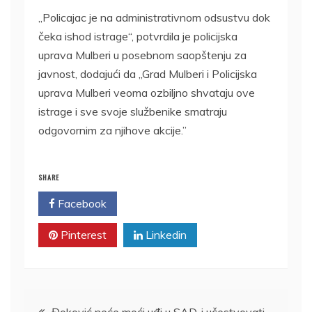
„Policajac je na administrativnom odsustvu dok
čeka ishod istrage“, potvrdila je policijska
uprava Mulberi u posebnom saopštenju za
javnost, dodajući da „Grad Mulberi i Policijska
uprava Mulberi veoma ozbiljno shvataju ove
istrage i sve svoje službenike smatraju
odgovornim za njihove akcije.”
SHARE
Facebook
Twitter
Pinterest
Linkedin
Kretanje