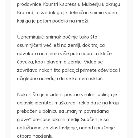
prodavnice Kountri Kspress u Mulberiju u okrugu
Kroford, a svedok ga je delimično snimio video
koji ga je potom podelio na mreži.
Uznemirujući snimak počinje tako što
osumnjičeni već leži na zemlji, dok trojica
advokata na njemu više puta udaraju i kleče
čoveka, kao i glavom o zemlju. Video se
završava nakon što policajci primete očevidca i
očigledno naređuju da se kamera isključi.
Nakon što je incident postao viralan, policija je
objavila identitet muškarca i rekla da je na kraju
prebačen u bolnicu sa „manjim povredama
glave“, prenose lokalni mediji. Suočen je sa
optužbama za zlostavljanje, napad i pružanje
otpora hapšenju.