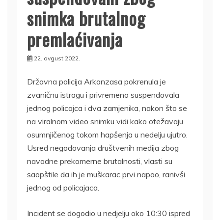
snimka brutalnog
premlaćivanja
22. avgust 2022.
Državna policija Arkanzasa pokrenula je
zvaničnu istragu i privremeno suspendovala
jednog policajca i dva zamjenika, nakon što se
na viralnom video snimku vidi kako otežavaju
osumnjičenog tokom hapšenja u nedelju ujutro.
Usred negodovanja društvenih medija zbog
navodne prekomerne brutalnosti, vlasti su
saopštile da ih je muškarac prvi napao, ranivši
jednog od policajaca.
Incident se dogodio u nedjelju oko 10:30 ispred