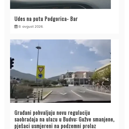
Udes na putu Podgorica- Bar
8. avgust 2026.
Građani pohvaljuju novu regulaciju
saobraćaja na ulazu u Budvu: Gužve smanjene,
pješaci usmjereni na podzemni prolaz