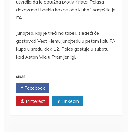
utvrdila da je optužba protiv Kristal Palasa
dokazana i izrekla kazne oba kluba“, saopštio je
FA.
Junajted, koji je treći na tabeli, sledeći će
gostovati Vest Hemu junajtedu u petom kolu FA
kupa u sredu, dok 12. Palas gostuje u subotu
kod Aston Vile u Premijer ligi.
SHARE
Facebook
Twitter
Pinterest
Linkedin
Kretanje