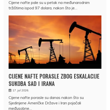
Cijene nafte pale su u petak na međunarodnim
tržištima ispod 97 dolara, nakon što je…
CIJENE NAFTE PORASLE ZBOG ESKALACIJE
SUKOBA SAD I IRANA
17. jul 2026.
Cijene nafte porasle su danas nakon što su
Sjedinjene Američke Države i Iran pojačali
međusobne…