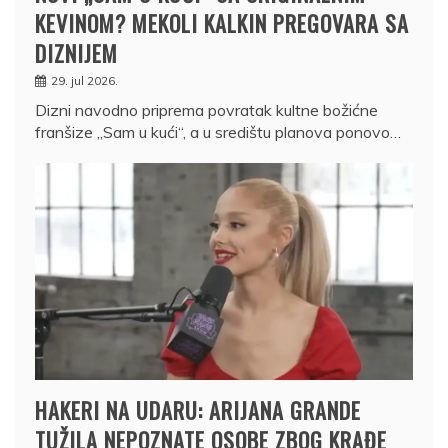
KEVINOM? MEKOLI KALKIN PREGOVARA SA
DIZNIJEM
29. jul 2026.
Dizni navodno priprema povratak kultne božićne
franšize „Sam u kući“, a u središtu planova ponovo…
HAKERI NA UDARU: ARIJANA GRANDE
TUŽILA NEPOZNATE OSOBE ZBOG KRAĐE