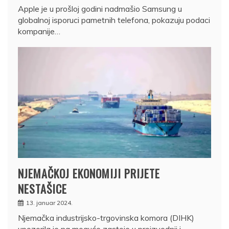
Apple je u prošloj godini nadmašio Samsung u
globalnoj isporuci pametnih telefona, pokazuju podaci
kompanije…
NJEMAČKOJ EKONOMIJI PRIJETE
NESTAŠICE
13. januar 2024.
Njemačka industrijsko-trgovinska komora (DIHK)
upozorila je na moguće zastoje u proizvodnji i