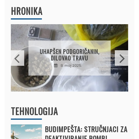
HRONIKA
DRŽAVLJANIN RUSIJE
OSUMNJIČEN DA JE
PRODAO TUĐI BMW,
DRŽAVU NAPUSTIO
BRODOM
12. februar 2025.
TEHNOLOGIJA
BUDIMPEŠTA: STRUČNJACI ZA
DEAKTIVIRANJE BOMBI