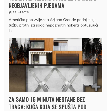
NEOBJAVLJENIH PJESAMA
28. jul 2026.
Američka pop zvijezda Arijana Grande podnijela je
tužbu protiv za sada nepoznatih hakera, optužujući
ih…
ZA SAMO 15 MINUTA NESTANE BEZ
TRAGA: KUĆA KOJA SE SPUŠTA POD