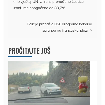
Izvještaj UN: U Iranu pronađene čestice
uranijuma obogaćene do 83,7%.
članka
Policija pronašla 850 kilograma kokaina
ispranog na francuskoj plaži
PROČITAJTE JOŠ