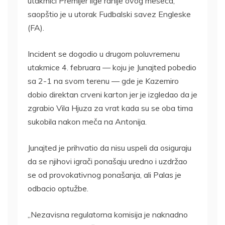
utakmici Premijer lige ranije ovog meseca,
saopštio je u utorak Fudbalski savez Engleske
(FA).
Incident se dogodio u drugom poluvremenu
utakmice 4. februara — koju je Junajted pobedio
sa 2-1 na svom terenu — gde je Kazemiro
dobio direktan crveni karton jer je izgledao da je
zgrabio Vila Hjuza za vrat kada su se oba tima
sukobila nakon meča na Antonija.
Junajted je prihvatio da nisu uspeli da osiguraju
da se njihovi igrači ponašaju uredno i uzdržao
se od provokativnog ponašanja, ali Palas je
odbacio optužbe.
„Nezavisna regulatorna komisija je naknadno