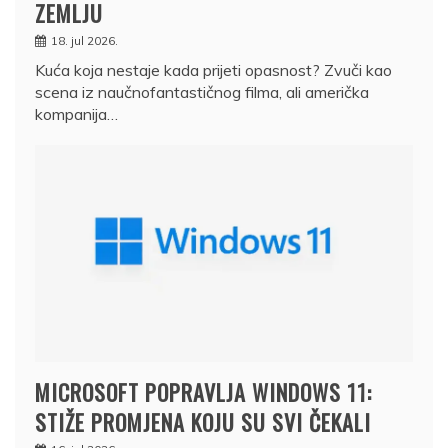
ZEMLJU
18. jul 2026.
Kuća koja nestaje kada prijeti opasnost? Zvuči kao
scena iz naučnofantastičnog filma, ali američka
kompanija…
MICROSOFT POPRAVLJA WINDOWS 11:
STIŽE PROMJENA KOJU SU SVI ČEKALI