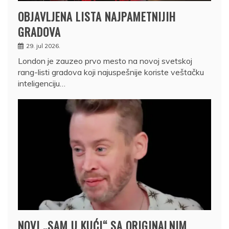
OBJAVLJENA LISTA NAJPAMETNIJIH
GRADOVA
29. jul 2026.
London je zauzeo prvo mesto na novoj svetskoj
rang-listi gradova koji najuspešnije koriste veštačku
inteligenciju…
NOVI „SAM U KUĆI“ SA ORIGINALNIM