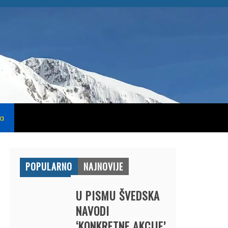
na
POPULARNO
NAJNOVIJE
U PISMU ŠVEDSKA
NAVODI
‘KONKRETNE AKCIJE’