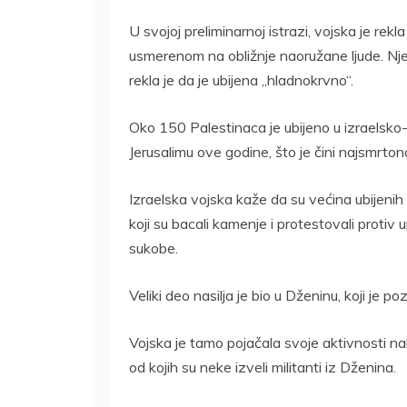
U svojoj preliminarnoj istrazi, vojska je r
usmerenom na obližnje naoružane ljude. Njen
rekla je da je ubijena „hladnokrvno“.
Oko 150 Palestinaca je ubijeno u izraelsko
Jerusalimu ove godine, što je čini najsmrt
Izraelska vojska kaže da su većina ubijenih Pa
koji su bacali kamenje i protestovali protiv up
sukobe.
Veliki deo nasilja je bio u Dženinu, koji je p
Vojska je tamo pojačala svoje aktivnosti na
od kojih su neke izveli militanti iz Dženina.