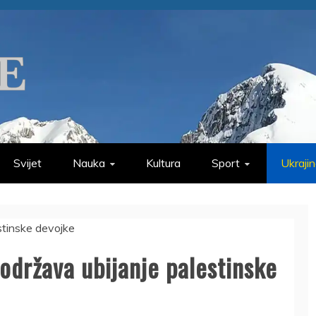
Svijet
Nauka
Kultura
Sport
Ukraji
održava ubijanje palestinske