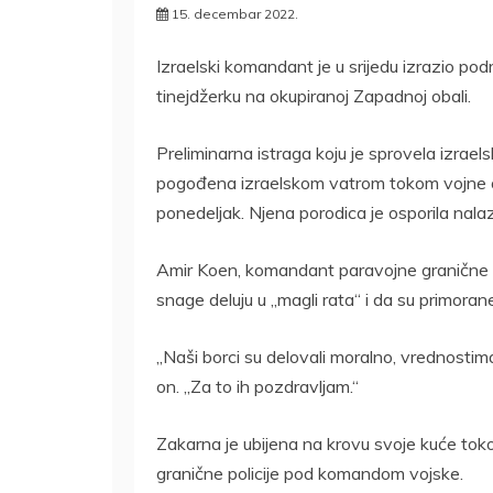
15. decembar 2022.
Izraelski komandant je u srijedu izrazio pod
tinejdžerku na okupiranoj Zapadnoj obali.
Preliminarna istraga koju je sprovela izrael
pogođena izraelskom vatrom tokom vojne o
ponedeljak. Njena porodica je osporila nala
Amir Koen, komandant paravojne granične pol
snage deluju u „magli rata“ i da su primor
„Naši borci su delovali moralno, vrednostima,
on. „Za to ih pozdravljam.“
Zakarna je ubijena na krovu svoje kuće toko
granične policije pod komandom vojske.