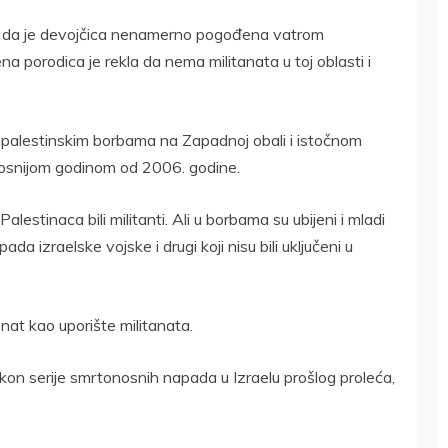
ekla da je devojčica nenamerno pogođena vatrom
a porodica je rekla da nema militanata u toj oblasti i
-palestinskim borbama na Zapadnoj obali i istočnom
onosnijom godinom od 2006. godine.
lestinaca bili militanti. Ali u borbama su ubijeni i mladi
ada izraelske vojske i drugi koji nisu bili uključeni u
oznat kao uporište militanata.
kon serije smrtonosnih napada u Izraelu prošlog proleća,