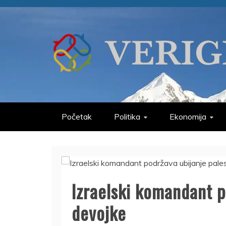
Skip
to
content
VERIGE
ODABRANO
Početak
Politika
Ekonomija
Izraelski komandant p
devojke