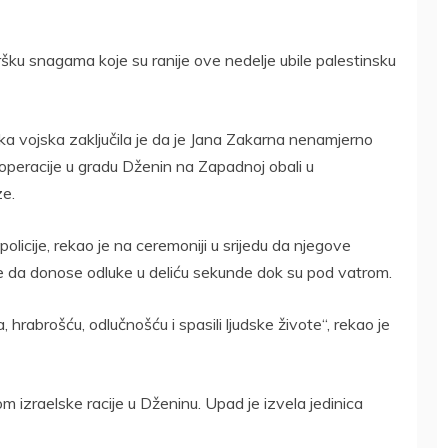
ršku snagama koje su ranije ove nedelje ubile palestinsku
ska vojska zaključila je da je Jana Zakarna nenamjerno
peracije u gradu Dženin na Zapadnoj obali u
ze.
icije, rekao je na ceremoniji u srijedu da njegove
ane da donose odluke u deliću sekunde dok su pod vatrom.
 hrabrošću, odlučnošću i spasili ljudske živote“, rekao je
m izraelske racije u Dženinu. Upad je izvela jedinica