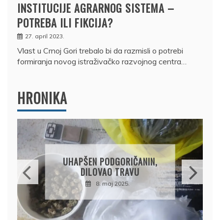
INSTITUCIJE AGRARNOG SISTEMA –
POTREBA ILI FIKCIJA?
27. april 2023.
Vlast u Crnoj Gori trebalo bi da razmisli o potrebi
formiranja novog istraživačko razvojnog centra…
HRONIKA
DRŽAVLJANIN RUSIJE
OSUMNJIČEN DA JE
PRODAO TUĐI BMW,
DRŽAVU NAPUSTIO
BRODOM
12. februar 2025.