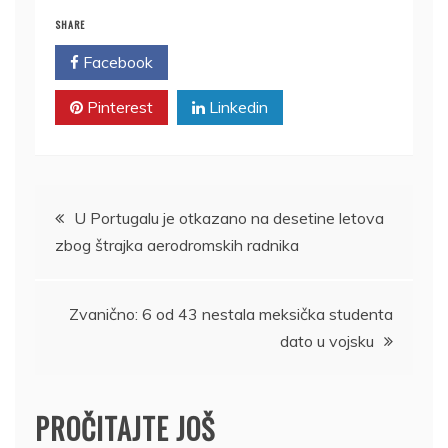
SHARE
Facebook
Twitter
Pinterest
Linkedin
Kretanje
U Portugalu je otkazano na desetine letova
zbog štrajka aerodromskih radnika
članka
Zvanično: 6 od 43 nestala meksička studenta
dato u vojsku
PROČITAJTE JOŠ