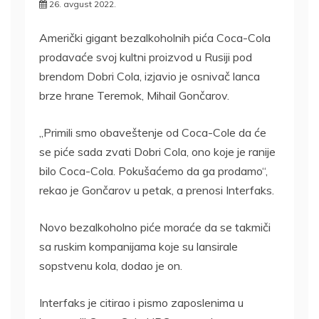
26. avgust 2022.
Američki gigant bezalkoholnih pića Coca-Cola
prodavaće svoj kultni proizvod u Rusiji pod
brendom Dobri Cola, izjavio je osnivač lanca
brze hrane Teremok, Mihail Gončarov.
„Primili smo obaveštenje od Coca-Cole da će
se piće sada zvati Dobri Cola, ono koje je ranije
bilo Coca-Cola. Pokušaćemo da ga prodamo“,
rekao je Gončarov u petak, a prenosi Interfaks.
Novo bezalkoholno piće moraće da se takmiči
sa ruskim kompanijama koje su lansirale
sopstvenu kola, dodao je on.
Interfaks je citirao i pismo zaposlenima u