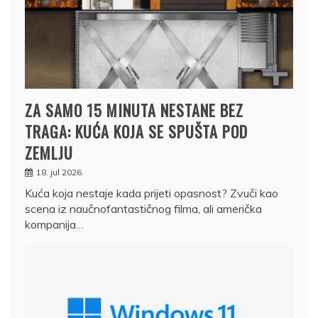
ZA SAMO 15 MINUTA NESTANE BEZ
TRAGA: KUĆA KOJA SE SPUŠTA POD
ZEMLJU
18. jul 2026.
Kuća koja nestaje kada prijeti opasnost? Zvuči kao
scena iz naučnofantastičnog filma, ali američka
kompanija…