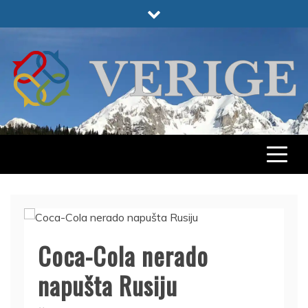
Skip
to
content
VERIGE
ODABRANO
Coca-Cola nerado
napušta Rusiju