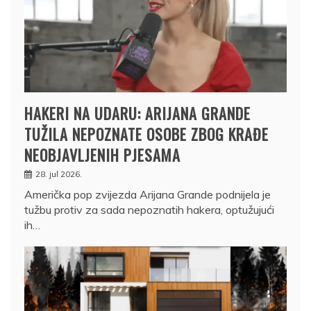
HAKERI NA UDARU: ARIJANA GRANDE
TUŽILA NEPOZNATE OSOBE ZBOG KRAĐE
NEOBJAVLJENIH PJESAMA
28. jul 2026.
Američka pop zvijezda Arijana Grande podnijela je
tužbu protiv za sada nepoznatih hakera, optužujući
ih…