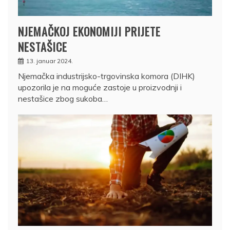
NJEMAČKOJ EKONOMIJI PRIJETE
NESTAŠICE
13. januar 2024.
Njemačka industrijsko-trgovinska komora (DIHK)
upozorila je na moguće zastoje u proizvodnji i
nestašice zbog sukoba…