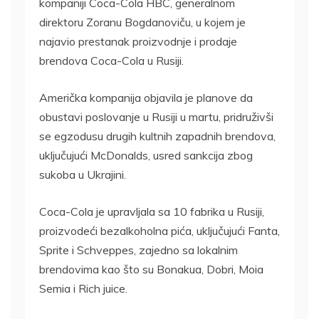
kompaniji Coca-Cola HBC, generalnom
direktoru Zoranu Bogdanoviču, u kojem je
najavio prestanak proizvodnje i prodaje
brendova Coca-Cola u Rusiji.
Američka kompanija objavila je planove da
obustavi poslovanje u Rusiji u martu, pridruživši
se egzodusu drugih kultnih zapadnih brendova,
uključujući McDonalds, usred sankcija zbog
sukoba u Ukrajini.
Coca-Cola je upravljala sa 10 fabrika u Rusiji,
proizvodeći bezalkoholna pića, uključujući Fanta,
Sprite i Schveppes, zajedno sa lokalnim
brendovima kao što su Bonakua, Dobri, Moia
Semia i Rich juice.