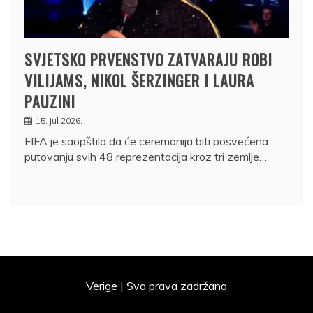
SVJETSKO PRVENSTVO ZATVARAJU ROBI
VILIJAMS, NIKOL ŠERZINGER I LAURA
PAUZINI
15. jul 2026.
FIFA je saopštila da će ceremonija biti posvećena
putovanju svih 48 reprezentacija kroz tri zemlje…
Verige | Sva prava zadržana