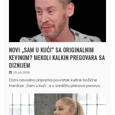
NOVI „SAM U KUĆI“ SA ORIGINALNIM
KEVINOM? MEKOLI KALKIN PREGOVARA SA
DIZNIJEM
29. jul 2026.
Dizni navodno priprema povratak kultne božićne
franšize „Sam u kući“, a u središtu planova ponovo…