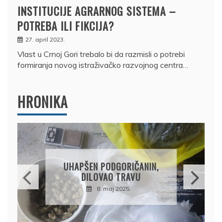
INSTITUCIJE AGRARNOG SISTEMA –
POTREBA ILI FIKCIJA?
27. april 2023.
Vlast u Crnoj Gori trebalo bi da razmisli o potrebi
formiranja novog istraživačko razvojnog centra…
HRONIKA
DRŽAVLJANIN RUSIJE
OSUMNJIČEN DA JE
PRODAO TUĐI BMW,
DRŽAVU NAPUSTIO
BRODOM
12. februar 2025.