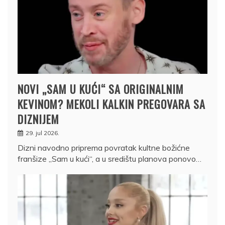
NOVI „SAM U KUĆI“ SA ORIGINALNIM
KEVINOM? MEKOLI KALKIN PREGOVARA SA
DIZNIJEM
29. jul 2026.
Dizni navodno priprema povratak kultne božićne
franšize „Sam u kući“, a u središtu planova ponovo…