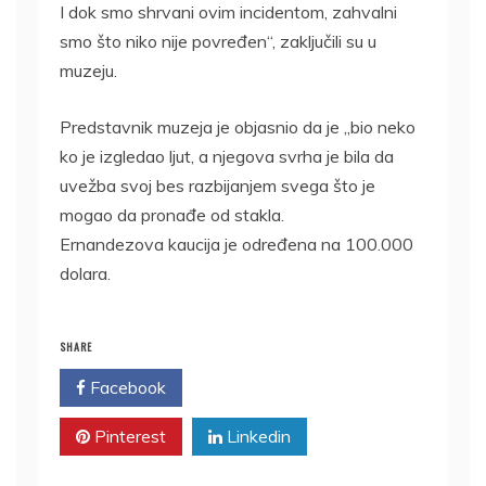
I dok smo shrvani ovim incidentom, zahvalni
smo što niko nije povređen“, zaključili su u
muzeju.
Predstavnik muzeja je objasnio da je „bio neko
ko je izgledao ljut, a njegova svrha je bila da
uvežba svoj bes razbijanjem svega što je
mogao da pronađe od stakla.
Ernandezova kaucija je određena na 100.000
dolara.
SHARE
Facebook
Twitter
Pinterest
Linkedin