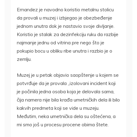
Ernandez je navodno koristio metalnu stolicu
da provali u muzej i izbjegao je obezbeđenje
jednom unutra dok je nastavio svoje divljanje.
Koristio je stalak za dezinfekciju ruku da razbije
najmanje jednu od vitrina pre nego što je
pokupio bocu u obliku ribe unutra i razbio je o
zemlju.
Muzej je u petak objavio saopštenje u kojem se
potvrđuje da je provala „izolovani incident koji
je počinila jedna osoba koja je delovala sama,
čija namera nije bila krađa umetničkih dela ili bilo
kakvih predmeta koji se vide u muzeju.
Međutim, neka umetnička dela su oštećena, a
mi smo još u procesu procene obima štete.