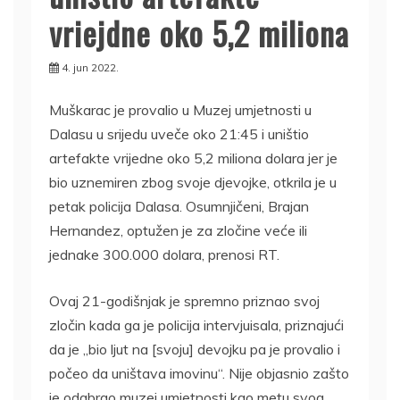
vriejdne oko 5,2 miliona
4. jun 2022.
Muškarac je provalio u Muzej umjetnosti u
Dalasu u srijedu uveče oko 21:45 i uništio
artefakte vrijedne oko 5,2 miliona dolara jer je
bio uznemiren zbog svoje djevojke, otkrila je u
petak policija Dalasa. Osumnjičeni, Brajan
Hernandez, optužen je za zločine veće ili
jednake 300.000 dolara, prenosi RT.
Ovaj 21-godišnjak je spremno priznao svoj
zločin kada ga je policija intervjuisala, priznajući
da je „bio ljut na [svoju] devojku pa je provalio i
počeo da uništava imovinu“. Nije objasnio zašto
je odabrao muzej umjetnosti kao metu svog