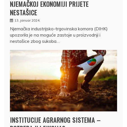
NJEMAČKOJ EKONOMIJI PRIJETE
NESTAŠICE
13. januar 2024.
Njemačka industrijsko-trgovinska komora (DIHK)
upozorila je na moguće zastoje u proizvodnji i
nestašice zbog sukoba…
INSTITUCIJE AGRARNOG SISTEMA –