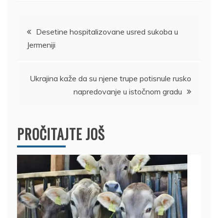
Kretanje
Desetine hospitalizovane usred sukoba u
Jermeniji
članka
Ukrajina kaže da su njene trupe potisnule rusko
napredovanje u istočnom gradu
PROČITAJTE JOŠ