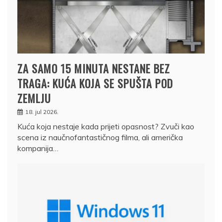
ZA SAMO 15 MINUTA NESTANE BEZ
TRAGA: KUĆA KOJA SE SPUŠTA POD
ZEMLJU
18. jul 2026.
Kuća koja nestaje kada prijeti opasnost? Zvuči kao
scena iz naučnofantastičnog filma, ali američka
kompanija…