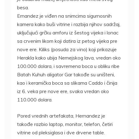
besa.
Ernandez je viđen na snimcima sigurnosnih
kamera kako buši vitrine i razbija njihov sadržaj,
uključujući grčku amforu iz šestog vijeka i lonac
sa crvenim likom koji datira iz petog vijeka pre
nove ere. Kiliks (posuda za vino) koji prikazuje
Herakla kako ubija Nemejskog lava, vredan oko
100.000 dolara, i savremena boca u obliku ribe
Batah Kuhuh aligator Gar takođe su uništeni,
kao i keramička boca sa slikama Caddo i činija
iz 6. veka pre nove ere, svaka vredan oko
110.000 dolara.
Pored vrednih artefakata, Hernandez je
takođe razbio laptop, monitor, telefon, četiri
vitrine od pleksiglasa i dve drvene table.