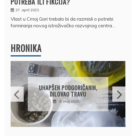
POTREBA ILI FIKCIJA?
27. april 2023.
Vlast u Crnoj Gori trebalo bi da razmisli o potrebi
formiranja novog istraživačko razvojnog centra…
HRONIKA
DRŽA
OSU
UHAPŠEN PODGORIČANIN,
PRO
DILOVAO TRAVU
DR
8. maj 2025.