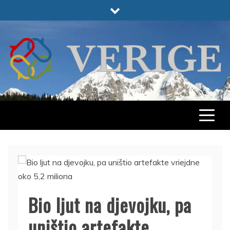
Skip
to
content
VERIGE
ODABRANO
Bio ljut na djevojku, pa
uništio artefakte