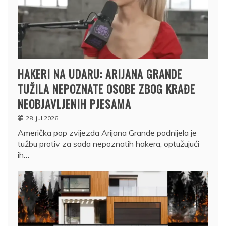
HAKERI NA UDARU: ARIJANA GRANDE
TUŽILA NEPOZNATE OSOBE ZBOG KRAĐE
NEOBJAVLJENIH PJESAMA
28. jul 2026.
Američka pop zvijezda Arijana Grande podnijela je
tužbu protiv za sada nepoznatih hakera, optužujući
ih…