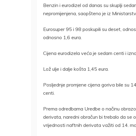
Benzin i eurodizel od danas su skuplji sedam 
nepromijenjena, saopšteno je iz Ministarstva
Eurosuper 95 i 98 poskupili su deset, odnos
odnosno 1,6 eura.
Cijena eurodizela veća je sedam centi i izno
Lož ulje i dalje košta 1,45 eura.
Posljednje promjene cijena goriva bile su 14.
centi.
Prema odredbama Uredbe o načinu obrazova
derivata, naredni obračun bi trebalo da se 
vrijednosti naftnih derivata važiti od 14. m