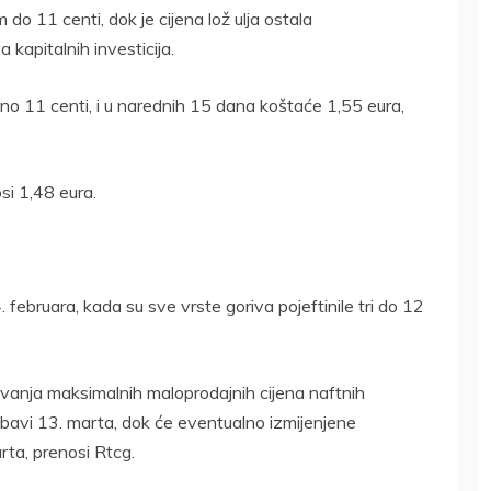
do 11 centi, dok je cijena lož ulja ostala
 kapitalnih investicija.
no 11 centi, i u narednih 15 dana koštaće 1,55 eura,
si 1,48 eura.
 februara, kada su sve vrste goriva pojeftinile tri do 12
nja maksimalnih maloprodajnih cijena naftnih
obavi 13. marta, dok će eventualno izmijenjene
arta, prenosi Rtcg.