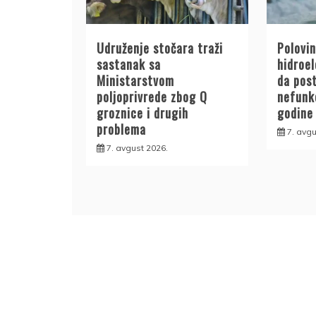
Udruženje stočara traži
Polovin
sastanak sa
hidroe
Ministarstvom
da pos
poljoprivrede zbog Q
nefunk
groznice i drugih
godine
problema
7. avgu
7. avgust 2026.