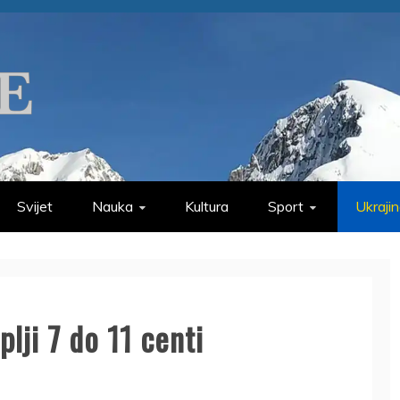
Svijet
Nauka
Kultura
Sport
Ukraji
plji 7 do 11 centi