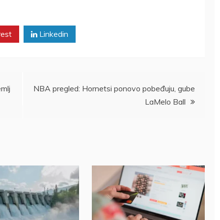
rest
Linkedin
mlj
NBA pregled: Hornetsi ponovo pobeđuju, gube
LaMelo Ball