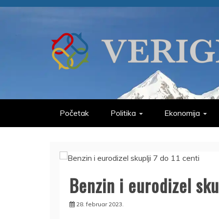
Skip
to
content
VERIGE
ODABRANO
Početak
Politika
Ekonomija
Benzin i eurodizel sku
28. februar 2023.