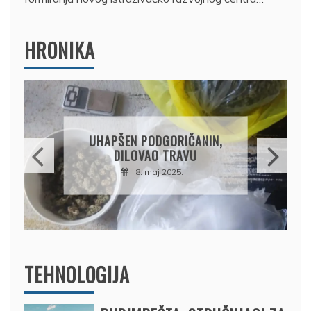
HRONIKA
DRŽAVLJANIN RUSIJE
OSUMNJIČEN DA JE
PRODAO TUĐI BMW,
DRŽAVU NAPUSTIO
BRODOM
12. februar 2025.
TEHNOLOGIJA