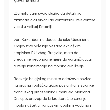
Sjeverno more.
„Zamolio sam svoje službe da detaljnije
razmotre ovu stvar i da kontaktiraju relevantne
vlasti u Velikoj Britaniji.
Van Kuikenborn je dodao da iako Ujedinjeno
Kraljevstvo više nije vezano ekološkim
propisima EU zbog Bregzita, mora da
preduzme neophodne mere da ograniči uticaj
curenja kanalizacije na morsko okruženje.
Reakcija belgijskog ministra odražava pozive
na pravnu i političku akciju poslanika iz stranke
francuskog predsednika Emanuela Makrona.
Oni upozoravaju da bi kratkoročno curenje
moglo naštetiti francuskim obalnim vodama i