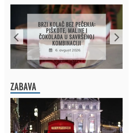
PAPRIKE SA MESOM I
PIRINČEM NA KAŠIKU:
SOČAN I JEDNOSTAVAN
RUČAK IZ JEDNE ŠERPE
7. avgust 2026.
ZABAVA