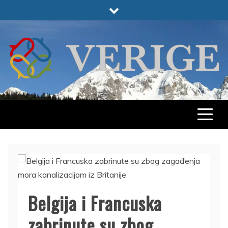
Skip
to
content
VERIGE
ODABRANO
Belgija i Francuska
zabrinute su zbog