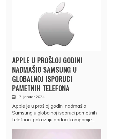
APPLE U PROŠLOJ GODINI
NADMAŠIO SAMSUNG U
GLOBALNOJ ISPORUCI
PAMETNIH TELEFONA
17. januar 2024.
Apple je u prošloj godini nadmašio
Samsung u globalnoj isporuci pametnih
telefona, pokazuju podaci kompanije…