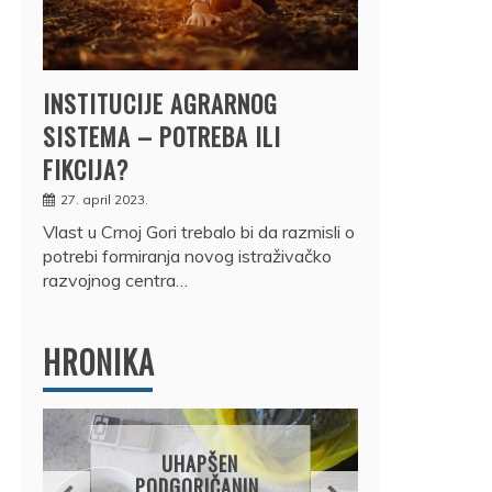
INSTITUCIJE AGRARNOG
SISTEMA – POTREBA ILI
FIKCIJA?
27. april 2023.
Vlast u Crnoj Gori trebalo bi da razmisli o
potrebi formiranja novog istraživačko
razvojnog centra…
HRONIKA
DRŽ
UHAPŠEN
OSUM
PODGORIČANIN,
JE P