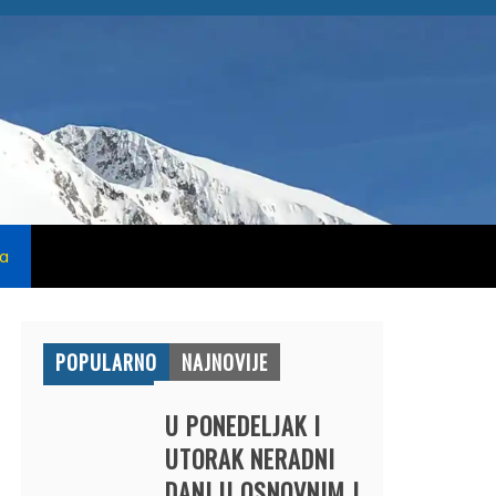
na
POPULARNO
NAJNOVIJE
U PONEDELJAK I
UTORAK NERADNI
DANI U OSNOVNIM I