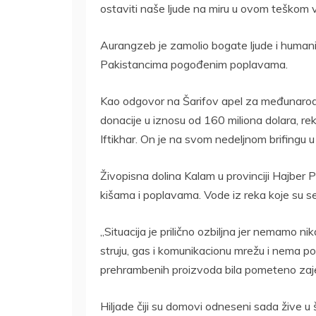
ostaviti naše ljude na miru u ovom teškom vr
Aurangzeb je zamolio bogate ljude i humani
Pakistancima pogođenim poplavama.
Kao odgovor na Šarifov apel za međunarodnu
donacije u iznosu od 160 miliona dolara, re
Iftikhar. On je na svom nedeljnom brifingu 
Živopisna dolina Kalam u provinciji Hajber 
kišama i poplavama. Vode iz reka koje su se iz
„Situacija je prilično ozbiljna jer nemamo 
struju, gas i komunikacionu mrežu i nema po
prehrambenih proizvoda bila pometeno za
Hiljade čiji su domovi odneseni sada žive u 