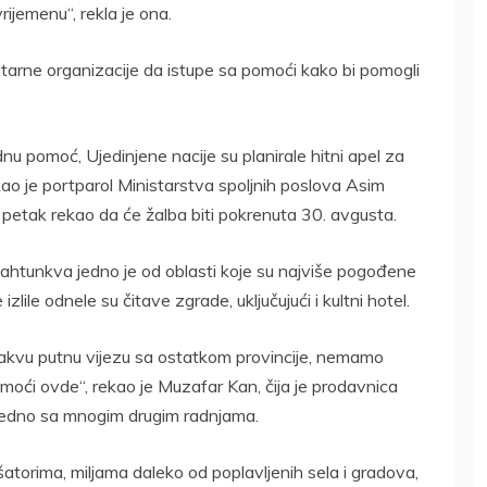
ijemenu“, rekla je ona.
tarne organizacije da istupe sa pomoći kako bi pomogli
 pomoć, Ujedinjene nacije su planirale hitni apel za
kao je portparol Ministarstva spoljnih poslova Asim
u petak rekao da će žalba biti pokrenuta 30. avgusta.
Pahtunkva jedno je od oblasti koje su najviše pogođene
lile odnele su čitave zgrade, uključujući i kultni hotel.
nikakvu putnu vijezu sa ostatkom provincije, nemamo
moći ovde“, rekao je Muzafar Kan, čija je prodavnica
jedno sa mnogim drugim radnjama.
šatorima, miljama daleko od poplavljenih sela i gradova,