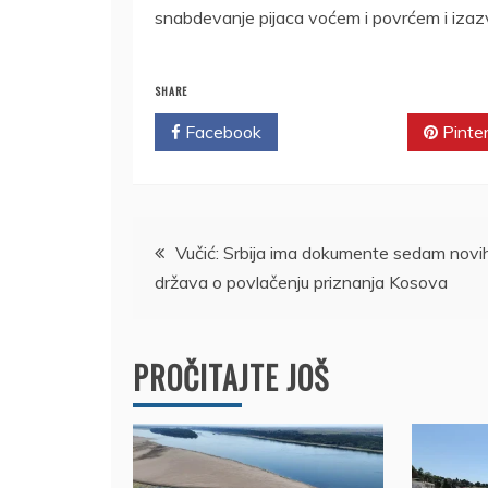
snabdevanje pijaca voćem i povrćem i izaz
SHARE
Facebook
Twitter
Pinte
Kretanje
Vučić: Srbija ima dokumente sedam novi
država o povlačenju priznanja Kosova
članka
PROČITAJTE JOŠ