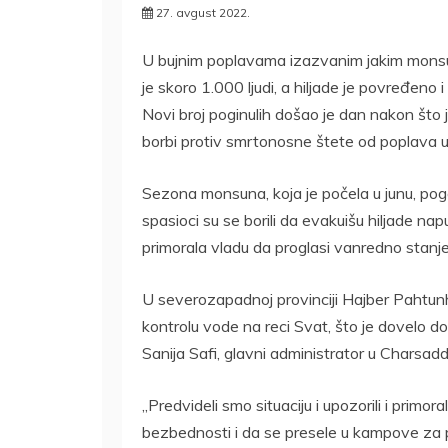
27. avgust 2022.
U bujnim poplavama izazvanim jakim monsu
je skoro 1.000 ljudi, a hiljade je povređeno i
Novi broj poginulih došao je dan nakon što
borbi protiv smrtonosne štete od poplava u
Sezona monsuna, koja je počela u junu, pog
spasioci su se borili da evakuišu hiljade na
primorala vladu da proglasi vanredno stanje
U severozapadnoj provinciji Hajber Pahtunh
kontrolu vode na reci Svat, što je dovelo d
Sanija Safi, glavni administrator u Charsadd
„Predvideli smo situaciju i upozorili i prim
bezbednosti i da se presele u kampove za