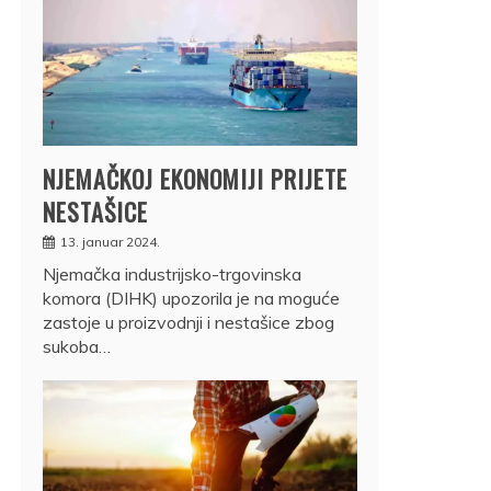
NJEMAČKOJ EKONOMIJI PRIJETE
NESTAŠICE
13. januar 2024.
Njemačka industrijsko-trgovinska
komora (DIHK) upozorila je na moguće
zastoje u proizvodnji i nestašice zbog
sukoba…