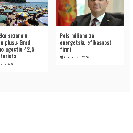
čka sezona u
Pola miliona za
 u plusu: Grad
energetsku efikasnost
no ugostio 42,5
firmi
 turista
6. avgust 2026.
st 2026.