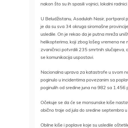
nakon što su ih spasili vojnici, lokalni radnic
U Beludžistanu, Asadulah Nasir, portparol 
je da su sva 34 okruga siromašne provincij
usledile. On je rekao da je putna mreža un
helikopterima, koji zbog lošeg vremena ne 
zvaničnici potvrdili 235 smrtnih slučajeva,
se komunikacija uspostavi.
Nacionalna uprava za katastrofe u svom najn
poginulo u incidentima povezanim sa popla
poginulih od sredine juna na 982 sa 1.456 
Očekuje se da će se monsunske kiše nastav
obično traje od jula do sredine septembra u
Obilne kiše i poplave koje su usledile ošte