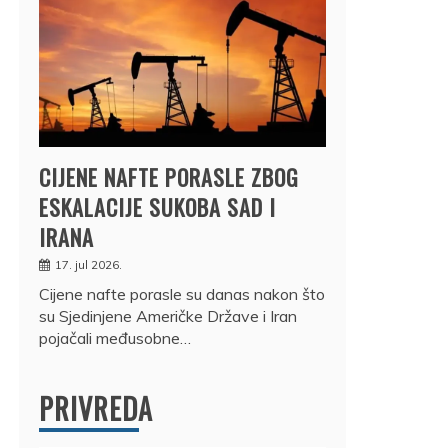
CIJENE NAFTE PORASLE ZBOG
ESKALACIJE SUKOBA SAD I
IRANA
17. jul 2026.
Cijene nafte porasle su danas nakon što
su Sjedinjene Američke Države i Iran
pojačali međusobne…
PRIVREDA