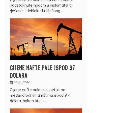
podstaknute nadom u diplomatsko
rješenje i deblokadu ključnog…
CIJENE NAFTE PALE ISPOD 97
DOLARA
25. jul 2026.
Cijene nafte pale su u petak na
međunarodnim tržištima ispod 97
dolara, nakon što je…