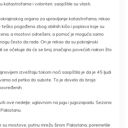
i u katastrofama i volonteri, saopštile su vlasti.
pokrajinskog organa za upravljanje katastrofama, rekao
e teško pogođena zbog obilnih kiša i poplava koje su
ištena, a mostovi odnešeni, a pomoć je moguća samo
mogu često da rade. On je rekao da su pokrajinski
 ali se očekuje da će se broj značajno povećati nakon što
ovijem izveštaju tokom noći saopštila je da je 45 ljudi
vama od petka do subote. To je dovelo do broja
povređenih.
iti ove nedelje, uglavnom na jugu i jugozapadu. Sezona
 Pakistanu.
tile su mostove, putnu mrežu širom Pakistana, poremetile