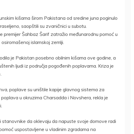
nskim kišama širom Pakistana od sredine juna poginulo
 raseljeno, saopštili su zvaničnici u subotu.
 je premijer Šahbaz Šarif zatražio međunarodnu pomoć u
 osiromašenoj islamskoj zemlji.
odila je Pakistan posebno obilnim kišama ove godine, a
puštenih ljudi iz područja pogođenih poplavama. Kriza je
.
va, poplave su uništile kapije glavnog sistema za
o poplava u okruzima Charsadda i Novshera, rekla je
i.
orali stanovnike da oklevaju da napuste svoje domove radi
 pomoć uspostavljene u vladinim zgradama na