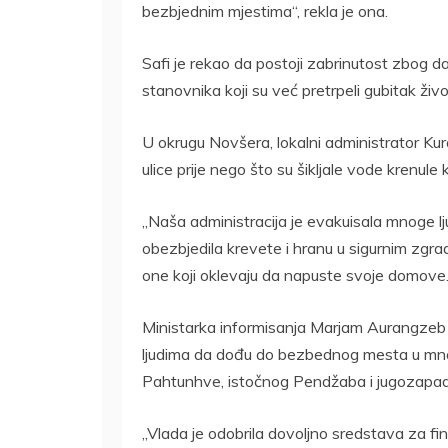
bezbjednim mjestima“, rekla je ona.
Safi je rekao da postoji zabrinutost zbog da
stanovnika koji su već pretrpeli gubitak živo
U okrugu Novšera, lokalni administrator Kur
ulice prije nego što su šikljale vode krenule
„Naša administracija je evakuisala mnoge 
obezbjedila krevete i hranu u sigurnim zgrad
one koji oklevaju da napuste svoje domove.
Ministarka informisanja Marjam Aurangzeb r
ljudima da dođu do bezbednog mesta u mn
Pahtunhve, istočnog Pendžaba i jugozapad
„Vlada je odobrila dovoljno sredstava za f