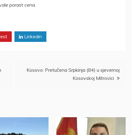
vale porast cena.
rest
Linkedin
h
Kosovo: Pretučena Srpkinja (84) u sjevernoj
Kosovskoj Mitrovici