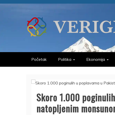
Skip
to
content
VERIGE
ODABRANO
Početak
Politika
Ekonomija
Skoro 1.000 poginuli
natopljenim monsun