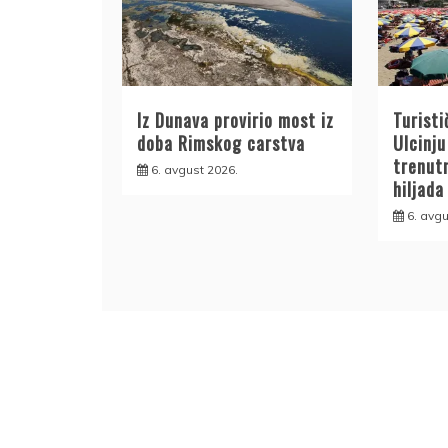
Iz Dunava provirio most iz
Turisti
doba Rimskog carstva
Ulcinju
trenut
6. avgust 2026.
hiljada
6. avgu