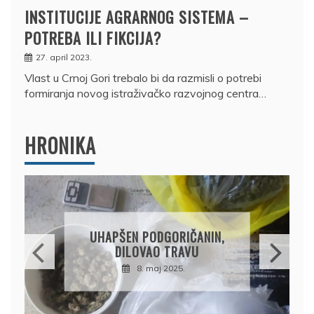
INSTITUCIJE AGRARNOG SISTEMA –
POTREBA ILI FIKCIJA?
27. april 2023.
Vlast u Crnoj Gori trebalo bi da razmisli o potrebi
formiranja novog istraživačko razvojnog centra…
HRONIKA
DRŽAVLJANIN RUSIJE
OSUMNJIČEN DA JE
PRODAO TUĐI BMW,
DRŽAVU NAPUSTIO
BRODOM
12. februar 2025.