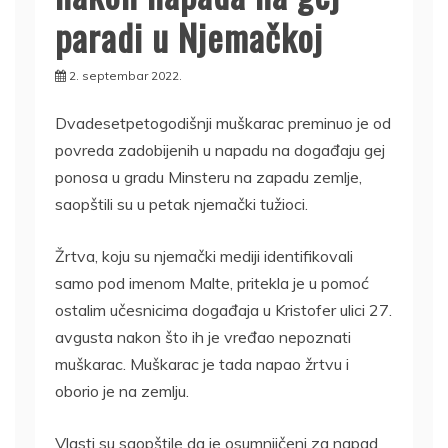
paradi u Njemačkoj
2. septembar 2022.
Dvadesetpetogodišnji muškarac preminuo je od
povreda zadobijenih u napadu na događaju gej
ponosa u gradu Minsteru na zapadu zemlje,
saopštili su u petak njemački tužioci.
Žrtva, koju su njemački mediji identifikovali
samo pod imenom Malte, pritekla je u pomoć
ostalim učesnicima događaja u Kristofer ulici 27.
avgusta nakon što ih je vređao nepoznati
muškarac. Muškarac je tada napao žrtvu i
oborio je na zemlju.
Vlasti su saopštile da je osumnjičeni za napad