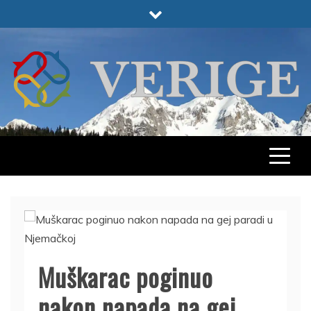
Skip
to
content
VERIGE
ODABRANO
Muškarac poginuo
nakon napada na gej