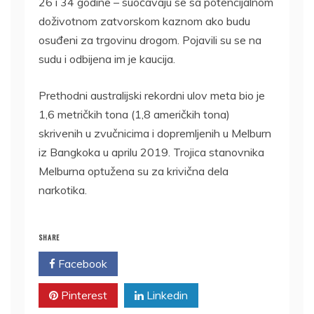
26 i 34 godine – suočavaju se sa potencijalnom
doživotnom zatvorskom kaznom ako budu
osuđeni za trgovinu drogom. Pojavili su se na
sudu i odbijena im je kaucija.
Prethodni australijski rekordni ulov meta bio je
1,6 metričkih tona (1,8 američkih tona)
skrivenih u zvučnicima i dopremljenih u Melburn
iz Bangkoka u aprilu 2019. Trojica stanovnika
Melburna optužena su za krivična dela
narkotika.
SHARE
Facebook
Twitter
Pinterest
Linkedin