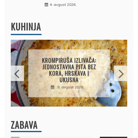
4. avgust 2026.
KUHINJA
AMERIČKE PALAČINKE:
BRZ I JEDNOSTAVAN
RECEPT ZA SAVRŠENO
MEKANE I VAZDUŠASTE
PALAČINKE
9. avgust 2026.
ZABAVA