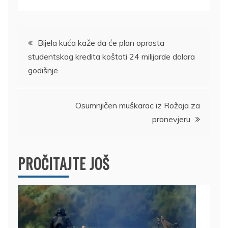
Kretanje
Bijela kuća kaže da će plan oprosta
studentskog kredita koštati 24 milijarde dolara
članka
godišnje
Osumnjičen muškarac iz Rožaja za
pronevjeru
PROČITAJTE JOŠ