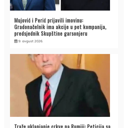
Mujović i Perić prijavili imovinu:
Gradonačelnik ima akcije u pet kompanija,
predsjednik Skupštine garsonjeru
9. avgust 2026.
Traže uklanjanje crkve na Rumiji: Peticija sa