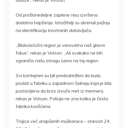
dolaze“, rekao je Votson.
Od prošlonedeljne zaplene nisu izvršena
dodatna hapšenja. Istražitelji su skrenuli pažnju
na identifikaciju inostranih dobavljača.
„Bliskoistočni region je verovatno naš glavni
fokus“, rekao je Votson. „Ali svakako ne bih
ograničio našu istragu samo na taj region.
Svi kontejneri su bili predodređeni da budu
poslati u fabriku u zapadnom Sidneju koja je bila
postavljena da brzo izvuče met iz mermera,
rekao je Votson. Policija ne zna koliko je često
fabrika korišćena.
Trojica već uhapšenih muškaraca – starosti 24,