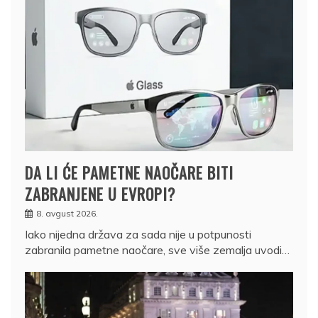
DA LI ĆE PAMETNE NAOČARE BITI
ZABRANJENE U EVROPI?
8. avgust 2026.
Iako nijedna država za sada nije u potpunosti
zabranila pametne naočare, sve više zemalja uvodi…