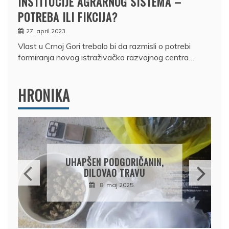
INSTITUCIJE AGRARNOG SISTEMA –
POTREBA ILI FIKCIJA?
27. april 2023.
Vlast u Crnoj Gori trebalo bi da razmisli o potrebi
formiranja novog istraživačko razvojnog centra…
HRONIKA
DRŽAVLJANIN RUSIJE
OSUMNJIČEN DA JE
PRODAO TUĐI BMW,
DRŽAVU NAPUSTIO
BRODOM
12. februar 2025.