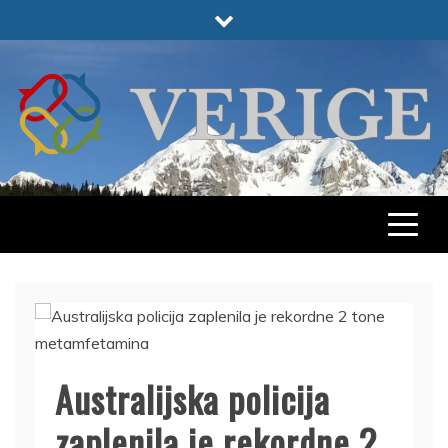
Skip
to
content
VERIGE
ODABRANO
Australijska policija
zaplenila je rekordne 2