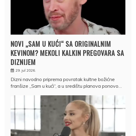
NOVI „SAM U KUĆI“ SA ORIGINALNIM
KEVINOM? MEKOLI KALKIN PREGOVARA SA
DIZNIJEM
29. jul 2026.
Dizni navodno priprema povratak kultne božićne
franšize „Sam u kući“, a u središtu planova ponovo…