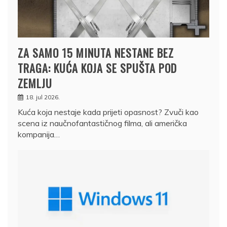
ZA SAMO 15 MINUTA NESTANE BEZ
TRAGA: KUĆA KOJA SE SPUŠTA POD
ZEMLJU
18. jul 2026.
Kuća koja nestaje kada prijeti opasnost? Zvuči kao
scena iz naučnofantastičnog filma, ali američka
kompanija…