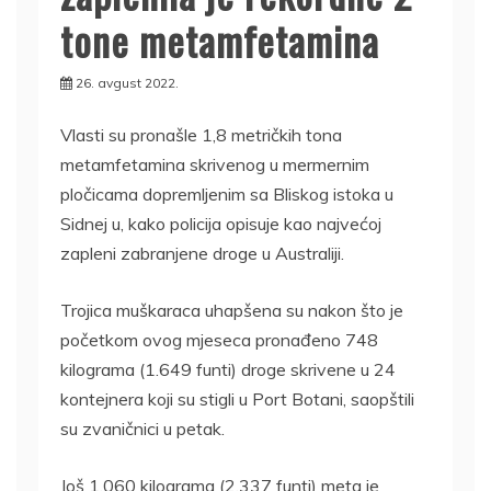
tone metamfetamina
26. avgust 2022.
Vlasti su pronašle 1,8 metričkih tona
metamfetamina skrivenog u mermernim
pločicama dopremljenim sa Bliskog istoka u
Sidnej u, kako policija opisuje kao najvećoj
zapleni zabranjene droge u Australiji.
Trojica muškaraca uhapšena su nakon što je
početkom ovog mjeseca pronađeno 748
kilograma (1.649 funti) droge skrivene u 24
kontejnera koji su stigli u Port Botani, saopštili
su zvaničnici u petak.
Još 1.060 kilograma (2.337 funti) meta je