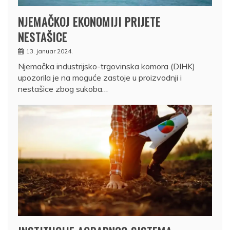
NJEMAČKOJ EKONOMIJI PRIJETE
NESTAŠICE
13. januar 2024.
Njemačka industrijsko-trgovinska komora (DIHK)
upozorila je na moguće zastoje u proizvodnji i
nestašice zbog sukoba…