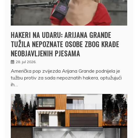
HAKERI NA UDARU: ARIJANA GRANDE
TUŽILA NEPOZNATE OSOBE ZBOG KRAĐE
NEOBJAVLJENIH PJESAMA
28. jul 2026.
Američka pop zvijezda Arijana Grande podnijela je
tužbu protiv za sada nepoznatih hakera, optužujući
ih…