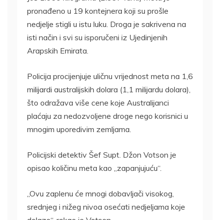
pronađeno u 19 kontejnera koji su prošle
nedjelje stigli u istu luku. Droga je sakrivena na
isti način i svi su isporučeni iz Ujedinjenih
Arapskih Emirata.
Policija procijenjuje uličnu vrijednost meta na 1,6
milijardi australijskih dolara (1,1 milijardu dolara),
što odražava više cene koje Australijanci
plaćaju za nedozvoljene droge nego korisnici u
mnogim uporedivim zemljama.
Policijski detektiv Šef Supt. Džon Votson je
opisao količinu meta kao „zapanjujuću“.
„Ovu zaplenu će mnogi dobavljači visokog,
srednjeg i nižeg nivoa osećati nedjeljama koje