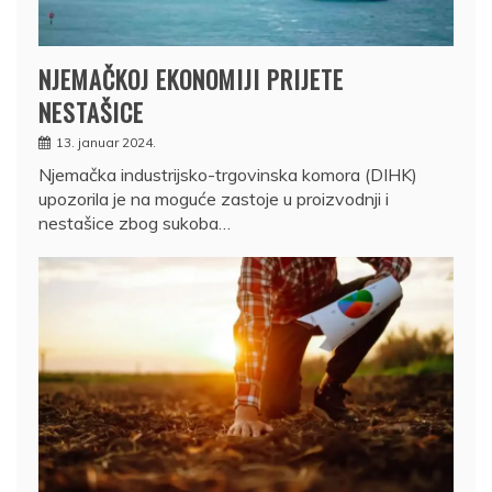
NJEMAČKOJ EKONOMIJI PRIJETE
NESTAŠICE
13. januar 2024.
Njemačka industrijsko-trgovinska komora (DIHK)
upozorila je na moguće zastoje u proizvodnji i
nestašice zbog sukoba…