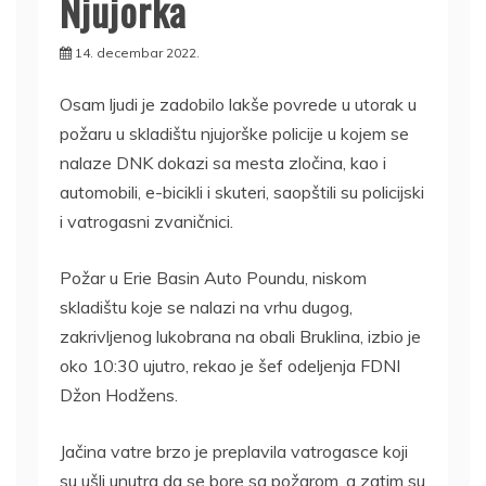
Njujorka
14. decembar 2022.
Osam ljudi je zadobilo lakše povrede u utorak u
požaru u skladištu njujorške policije u kojem se
nalaze DNK dokazi sa mesta zločina, kao i
automobili, e-bicikli i skuteri, saopštili su policijski
i vatrogasni zvaničnici.
Požar u Erie Basin Auto Poundu, niskom
skladištu koje se nalazi na vrhu dugog,
zakrivljenog lukobrana na obali Bruklina, izbio je
oko 10:30 ujutro, rekao je šef odeljenja FDNI
Džon Hodžens.
Jačina vatre brzo je preplavila vatrogasce koji
su ušli unutra da se bore sa požarom, a zatim su