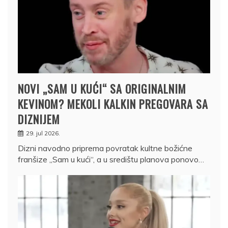
NOVI „SAM U KUĆI“ SA ORIGINALNIM
KEVINOM? MEKOLI KALKIN PREGOVARA SA
DIZNIJEM
29. jul 2026.
Dizni navodno priprema povratak kultne božićne
franšize „Sam u kući“, a u središtu planova ponovo…