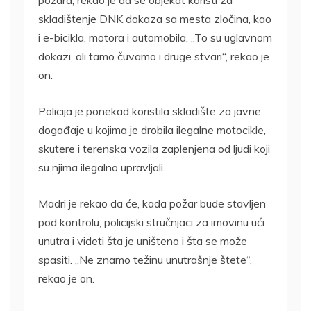
požara, rekao je da se objekat koristi za
skladištenje DNK dokaza sa mesta zločina, kao
i e-bicikla, motora i automobila. „To su uglavnom
dokazi, ali tamo čuvamo i druge stvari“, rekao je
on.
Policija je ponekad koristila skladište za javne
događaje u kojima je drobila ilegalne motocikle,
skutere i terenska vozila zaplenjena od ljudi koji
su njima ilegalno upravljali.
Madri je rekao da će, kada požar bude stavljen
pod kontrolu, policijski stručnjaci za imovinu ući
unutra i videti šta je uništeno i šta se može
spasiti. „Ne znamo težinu unutrašnje štete“,
rekao je on.