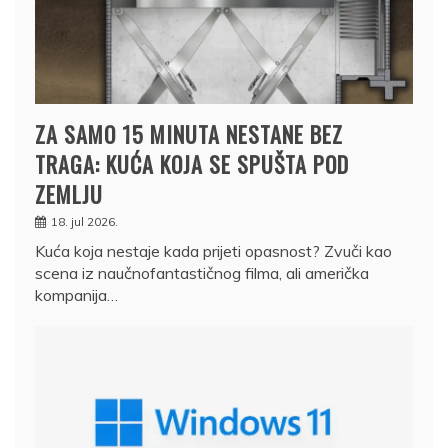
ZA SAMO 15 MINUTA NESTANE BEZ
TRAGA: KUĆA KOJA SE SPUŠTA POD
ZEMLJU
18. jul 2026.
Kuća koja nestaje kada prijeti opasnost? Zvuči kao
scena iz naučnofantastičnog filma, ali američka
kompanija…