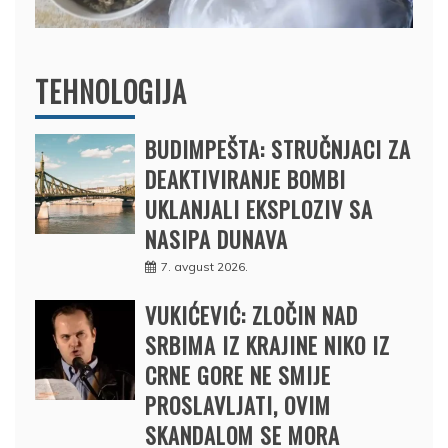
TEHNOLOGIJA
BUDIMPEŠTA: STRUČNJACI ZA
DEAKTIVIRANJE BOMBI
UKLANJALI EKSPLOZIV SA
NASIPA DUNAVA
7. avgust 2026.
VUKIĆEVIĆ: ZLOČIN NAD
SRBIMA IZ KRAJINE NIKO IZ
CRNE GORE NE SMIJE
PROSLAVLJATI, OVIM
SKANDALOM SE MORA