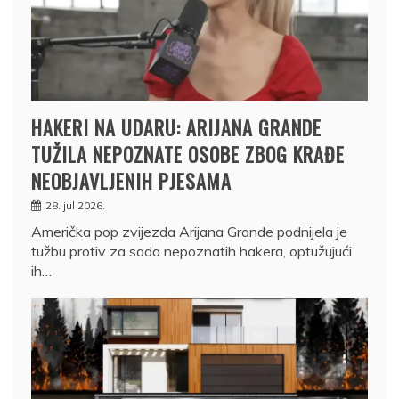
HAKERI NA UDARU: ARIJANA GRANDE
TUŽILA NEPOZNATE OSOBE ZBOG KRAĐE
NEOBJAVLJENIH PJESAMA
28. jul 2026.
Američka pop zvijezda Arijana Grande podnijela je
tužbu protiv za sada nepoznatih hakera, optužujući
ih…