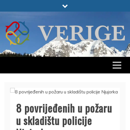
Skip
to
content
VERIGE
ODABRANO
8 povrijeđenih u požaru
u skladištu policije