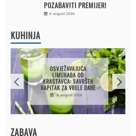
POZABAVITI PREMIJER!
4. avgust 2026.
KUHINJA
KROMPIRUŠA IZLIVAČA:
JEDNOSTAVNA PITA BEZ
KORA, HRSKAVA I
UKUSNA
8. avgust 2026.
ZABAVA