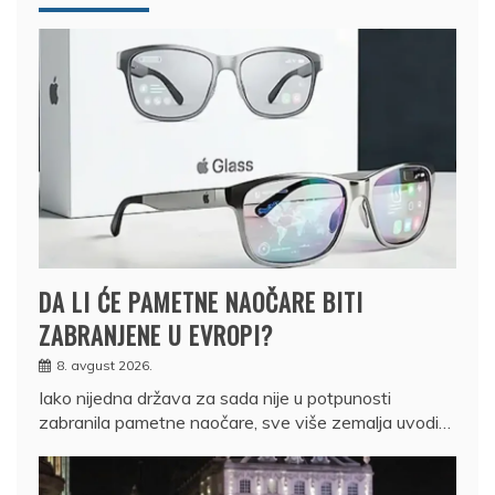
DA LI ĆE PAMETNE NAOČARE BITI
ZABRANJENE U EVROPI?
8. avgust 2026.
Iako nijedna država za sada nije u potpunosti
zabranila pametne naočare, sve više zemalja uvodi…