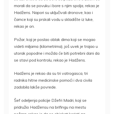
morali da se povuku i bore s njim spolja, rekao je
Hadžens. Napori su uključivali dronove, kao i
čamce koji su prskali vodu u skladište iz luke,
rekao je on.
Požar, koji je poslao oblak dima koji se mogao
videti miljama (kilometrima), još uvek je trajao u
utorak popodne i možda će biti potrebni dani da
se stavi pod kontrolu, rekao je Hadžens.
Hadžens je rekao da su tri vatrogasca, tri
radnika hitne medicinske pomoći i dva civila
zadobila lakše povrede.
Šef odeljenja policije Džefri Madri, koji se
pridružio Hadžensu na brifingu na mestu