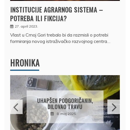
INSTITUCIJE AGRARNOG SISTEMA –
POTREBA ILI FIKCIJA?
27. april 2023.
Vlast u Crnoj Gori trebalo bi da razmisli o potrebi
formiranja novog istraživačko razvojnog centra…
HRONIKA
DRŽAVLJANIN RUSIJE
OSUMNJIČEN DA JE
PRODAO TUĐI BMW,
DRŽAVU NAPUSTIO
BRODOM
12. februar 2025.