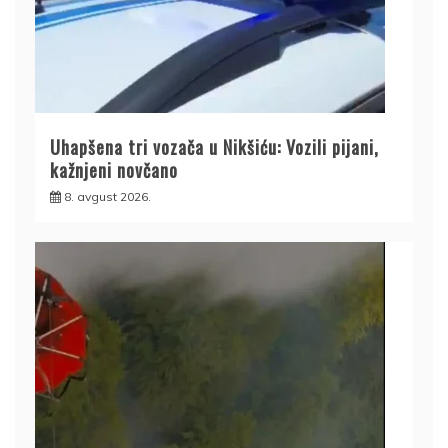
Uhapšena tri vozača u Nikšiću: Vozili pijani,
kažnjeni novčano
8. avgust 2026.