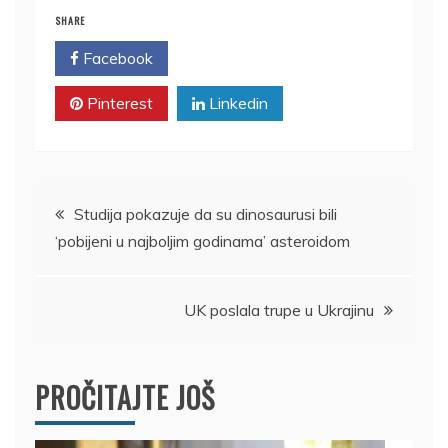
SHARE
Facebook
Twitter
Pinterest
Linkedin
Kretanje
Studija pokazuje da su dinosaurusi bili
‘pobijeni u najboljim godinama’ asteroidom
članka
UK poslala trupe u Ukrajinu
PROČITAJTE JOŠ