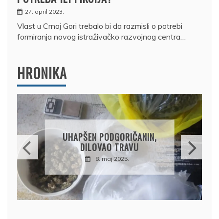
27. april 2023.
Vlast u Crnoj Gori trebalo bi da razmisli o potrebi
formiranja novog istraživačko razvojnog centra…
HRONIKA
DRŽAVLJANIN RUSIJE
OSUMNJIČEN DA JE
PRODAO TUĐI BMW,
DRŽAVU NAPUSTIO
BRODOM
12. februar 2025.