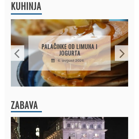
KUHINJA
BRZI KOLAČ BEZ PEČENJA:
PIŠKOTE, MALINE I
ČOKOLADA U SAVRŠENOJ
KOMBINACIJI
6. avgust 2026.
ZABAVA