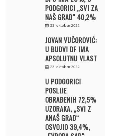
PODGORICI „SVI ZA
NAŠ GRAD“ 40,2%
23. oktobar 2022.
JOVAN VUČOROVIĆ:
U BUDVI DF IMA
APSOLUTNU VLAST
23. oktobar 2022.
U PODGORICI
POSLIJE
OBRAĐENIH 72,5%
UZORAKA, „SVI Z
ANAŠ GRAD“
OSVOJIO 39,4%,
„EVROPA SAD“