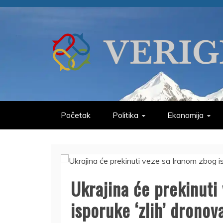
Skip
to
content
VERIGE
ODABRANO
Početak
Politika
Ekonomija
Ukrajina će prekinuti
isporuke ‘zlih’ dronova