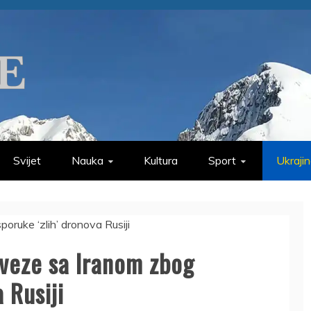
Svijet
Nauka
Kultura
Sport
Ukraji
 veze sa Iranom zbog
 Rusiji