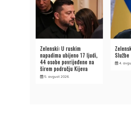
Zelenski: U ruskim
Zelensk
napadima ubijeno 17 ljudi,
Službe
44 osobe povrijeđene na
4. avgu
širem području Kijeva
5. avgust 2026.