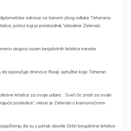
ti diplomatske odnose sa Iranom zbog odluke Teherana
lice, potez koji je predsednik Volodimir Zelenski
boreno ukupno osam bespilotnih letelica iranske
an da isporučuje dronove Rusiji, optužbe koje Teheran
pilotne letelice za svoje udare… Svet će znati za svaki
arajuće posledice“, rekao je Zelenski u kasnonoćnom
saopštenju da su u petak oborile četiri bespilotne letelice