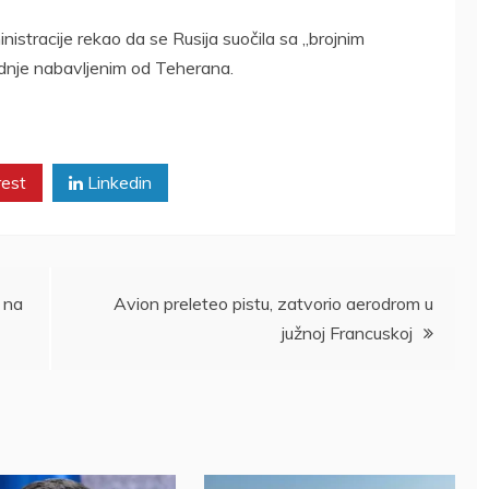
nistracije rekao da se Rusija suočila sa „brojnim
dnje nabavljenim od Teherana.
rest
Linkedin
 na
Avion preleteo pistu, zatvorio aerodrom u
južnoj Francuskoj