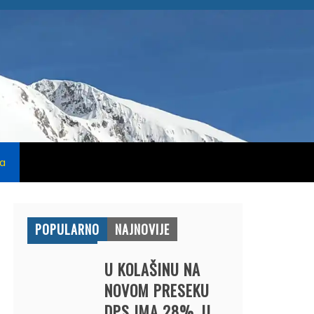
na
POPULARNO
NAJNOVIJE
U KOLAŠINU NA
NOVOM PRESEKU
DPS IMA 28%, U