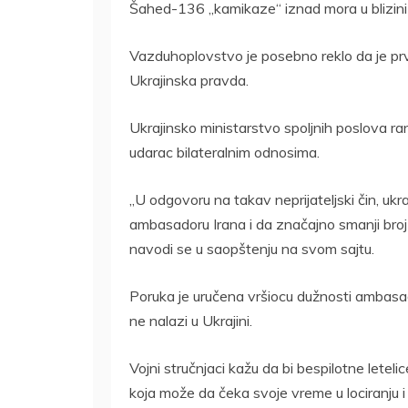
Šahed-136 „kamikaze“ iznad mora u blizini
Vazduhoplovstvo je posebno reklo da je prvi 
Ukrajinska pravda.
Ukrajinsko ministarstvo spoljnih poslova ra
udarac bilateralnim odnosima.
„U odgovoru na takav neprijateljski čin, ukr
ambasadoru Irana i da značajno smanji broj
navodi se u saopštenju na svom sajtu.
Poruka je uručena vršiocu dužnosti ambasa
ne nalazi u Ukrajini.
Vojni stručnjaci kažu da bi bespilotne letelice
koja može da čeka svoje vreme u lociranju i