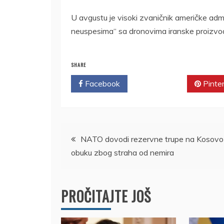
U avgustu je visoki zvaničnik američke admi
neuspesima“ sa dronovima iranske proizvo
SHARE
Facebook
Twitter
Pinte
Kretanje
NATO dovodi rezervne trupe na Kosovo
obuku zbog straha od nemira
članka
PROČITAJTE JOŠ