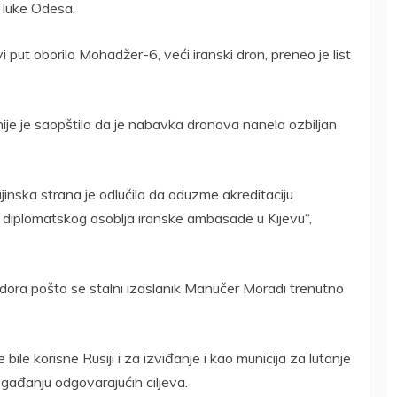
 luke Odesa.
put oborilo Mohadžer-6, veći iranski dron, preneo je list
nije je saopštilo da je nabavka dronova nanela ozbiljan
ajinska strana je odlučila da oduzme akreditaciju
 diplomatskog osoblja iranske ambasade u Kijevu“,
dora pošto se stalni izaslanik Manučer Moradi trenutno
 bile korisne Rusiji i za izviđanje i kao municija za lutanje
 gađanju odgovarajućih ciljeva.