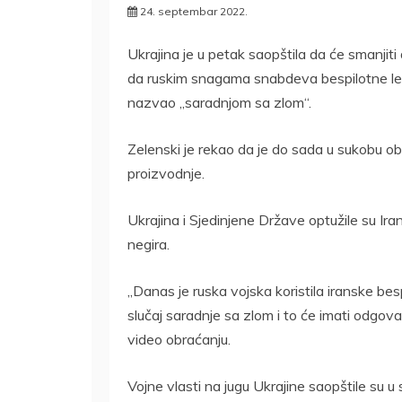
24. septembar 2022.
Ukrajina je u petak saopštila da će smanji
da ruskim snagama snabdeva bespilotne lete
nazvao „saradnjom sa zlom“.
Zelenski je rekao da je do sada u sukobu o
proizvodnje.
Ukrajina i Sjedinjene Države optužile su Ir
negira.
„Danas je ruska vojska koristila iranske bes
slučaj saradnje sa zlom i to će imati odgov
video obraćanju.
Vojne vlasti na jugu Ukrajine saopštile su u 