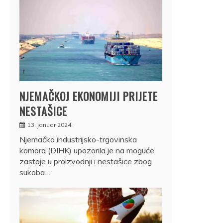
NJEMAČKOJ EKONOMIJI PRIJETE
NESTAŠICE
13. januar 2024.
Njemačka industrijsko-trgovinska
komora (DIHK) upozorila je na moguće
zastoje u proizvodnji i nestašice zbog
sukoba…