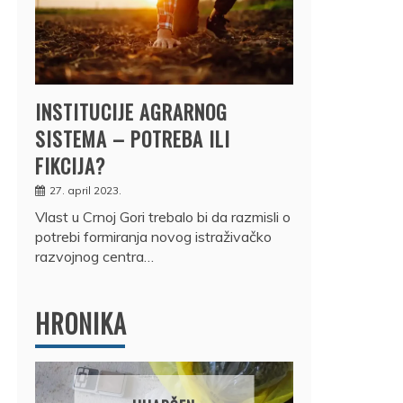
INSTITUCIJE AGRARNOG
SISTEMA – POTREBA ILI
FIKCIJA?
27. april 2023.
Vlast u Crnoj Gori trebalo bi da razmisli o
potrebi formiranja novog istraživačko
razvojnog centra…
HRONIKA
DRŽ