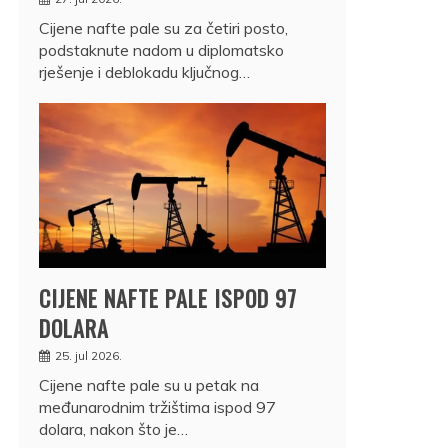
Cijene nafte pale su za četiri posto,
podstaknute nadom u diplomatsko
rješenje i deblokadu ključnog…
CIJENE NAFTE PALE ISPOD 97
DOLARA
25. jul 2026.
Cijene nafte pale su u petak na
međunarodnim tržištima ispod 97
dolara, nakon što je…