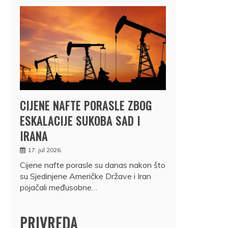
CIJENE NAFTE PORASLE ZBOG
ESKALACIJE SUKOBA SAD I
IRANA
17. jul 2026.
Cijene nafte porasle su danas nakon što
su Sjedinjene Američke Države i Iran
pojačali međusobne…
PRIVREDA