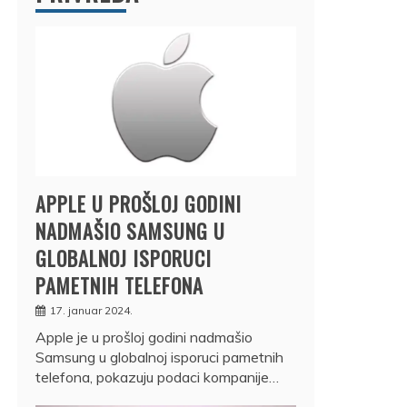
APPLE U PROŠLOJ GODINI
NADMAŠIO SAMSUNG U
GLOBALNOJ ISPORUCI
PAMETNIH TELEFONA
17. januar 2024.
Apple je u prošloj godini nadmašio
Samsung u globalnoj isporuci pametnih
telefona, pokazuju podaci kompanije…