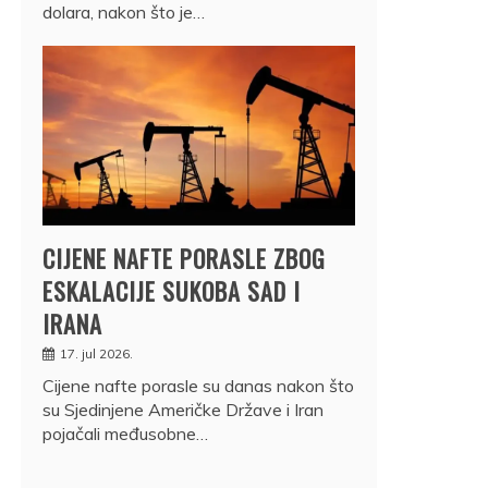
dolara, nakon što je…
CIJENE NAFTE PORASLE ZBOG
ESKALACIJE SUKOBA SAD I
IRANA
17. jul 2026.
Cijene nafte porasle su danas nakon što
su Sjedinjene Američke Države i Iran
pojačali međusobne…