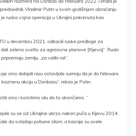
velikih razmera na Donbas do februara 2022. i imala je
i predsednik Vladimir Putin u svom godišnjem obraćanju
je ruska vojna operacija u Ukrajini pokrenuta kao
ATO u decembru 2021. odbacili ruske predloge za
ali zeleno svetlo za agresivne planove [Kijeva]“. Ruski
pripremaju zemlju „za veliki rat“.
koje smo dobijali nisu ostavljale sumnju da je do februara
 kaznenu akciju u Donbasu“, rekao je Putin.
stili smo i koristimo silu da to okončamo. ”
pile su se od Ukrajine ubrzo nakon puča u Kijevu 2014.
ale da svladaju pobune silom, a kasnije su uvele