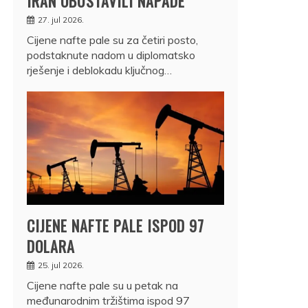
IRAN OBUSTAVILI NAPADE
27. jul 2026.
Cijene nafte pale su za četiri posto,
podstaknute nadom u diplomatsko
rješenje i deblokadu ključnog…
CIJENE NAFTE PALE ISPOD 97
DOLARA
25. jul 2026.
Cijene nafte pale su u petak na
međunarodnim tržištima ispod 97