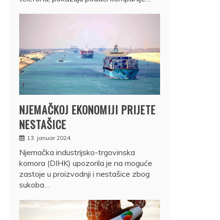
NJEMAČKOJ EKONOMIJI PRIJETE
NESTAŠICE
13. januar 2024.
Njemačka industrijsko-trgovinska
komora (DIHK) upozorila je na moguće
zastoje u proizvodnji i nestašice zbog
sukoba…