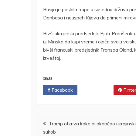
Rusija je poslala trupe u susednu državu pr
Donbasa i neuspeh Kijeva da primeni miro
Bivši ukrajinski predsednik Pjotr Porošenko 
iz Minska da kupi vreme i ojača svoju vojs
bivši francuski predsjednik Fransoa Oland, 
izveštaj.
SHARE
Facebook
Twitter
Pinte
Kretanje
Tramp otkriva kako bi okončao ukrajinski
sukob