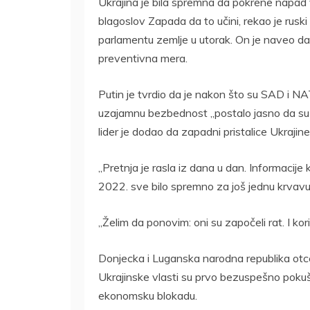
Ukrajina je bila spremna da pokrene napad 
blagoslov Zapada da to učini, rekao je rusk
parlamentu zemlje u utorak. On je naveo da 
preventivna mera.
Putin je tvrdio da je nakon što su SAD i N
uzajamnu bezbednost „postalo jasno da su d
lider je dodao da zapadni pristalice Ukrajine 
„Pretnja je rasla iz dana u dan. Informacije 
2022. sve bilo spremno za još jednu krvavu
„Želim da ponovim: oni su započeli rat. I kori
Donjecka i Luganska narodna republika otce
Ukrajinske vlasti su prvo bezuspešno pokuš
ekonomsku blokadu.