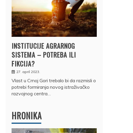
INSTITUCIJE AGRARNOG
SISTEMA – POTREBA ILI
FIKCIJA?
27. april 2023.
Vlast u Crnoj Gori trebalo bi da razmisli o
potrebi formiranja novog istraživačko
razvojnog centra…
HRONIKA
DRŽ