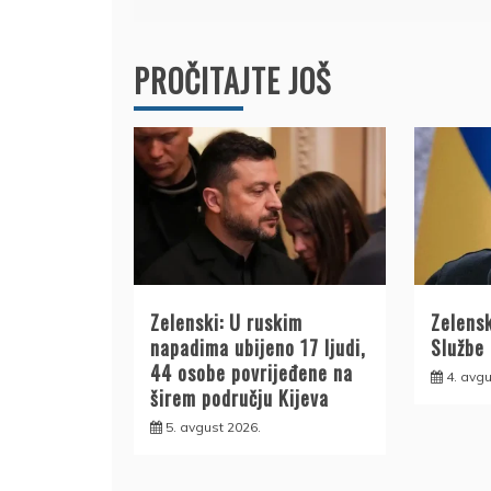
članka
PROČITAJTE JOŠ
Zelenski: U ruskim
Zelensk
napadima ubijeno 17 ljudi,
Službe
44 osobe povrijeđene na
4. avgu
širem području Kijeva
5. avgust 2026.