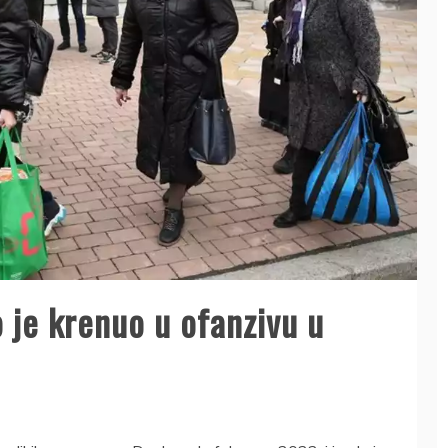
o je krenuo u ofanzivu u