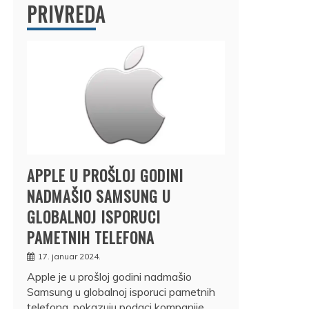
PRIVREDA
APPLE U PROŠLOJ GODINI
NADMAŠIO SAMSUNG U
GLOBALNOJ ISPORUCI
PAMETNIH TELEFONA
17. januar 2024.
Apple je u prošloj godini nadmašio
Samsung u globalnoj isporuci pametnih
telefona, pokazuju podaci kompanije…