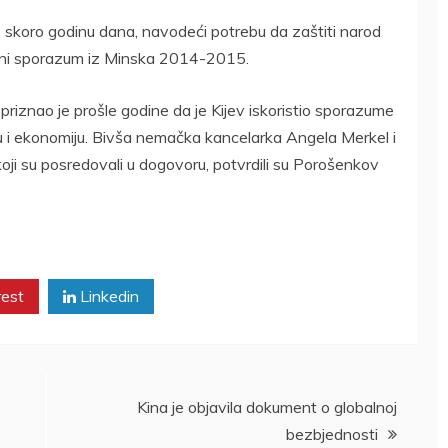
e skoro godinu dana, navodeći potrebu da zaštiti narod
vni sporazum iz Minska 2014-2015.
priznao je prošle godine da je Kijev iskoristio sporazume
ku i ekonomiju. Bivša nemačka kancelarka Angela Merkel i
koji su posredovali u dogovoru, potvrdili su Porošenkov
rest
Linkedin
Kina je objavila dokument o globalnoj
bezbjednosti