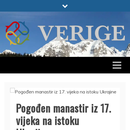
Skip
to
content
VERIGE
ODABRANO
Pogođen manastir iz 17.
vijeka na istoku