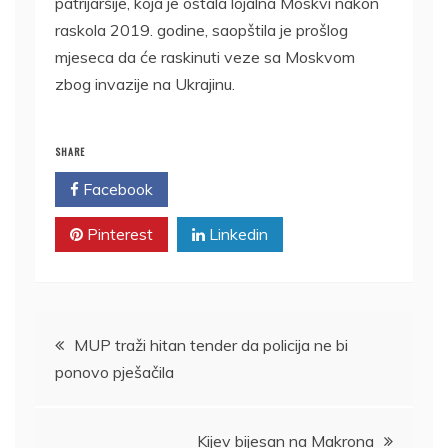
patrijaršije, koja je ostala lojalna Moskvi nakon
raskola 2019. godine, saopštila je prošlog
mjeseca da će raskinuti veze sa Moskvom
zbog invazije na Ukrajinu.
SHARE
Facebook
Twitter
Pinterest
Linkedin
Kretanje
MUP traži hitan tender da policija ne bi
ponovo pješačila
članka
Kijev bijesan na Makrona