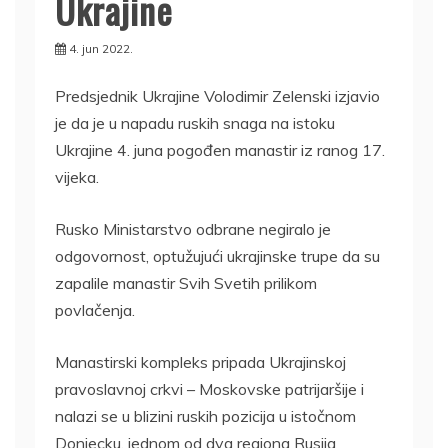
Ukrajine
4. jun 2022.
Predsjednik Ukrajine Volodimir Zelenski izjavio
je da je u napadu ruskih snaga na istoku
Ukrajine 4. juna pogođen manastir iz ranog 17.
vijeka.
Rusko Ministarstvo odbrane negiralo je
odgovornost, optužujući ukrajinske trupe da su
zapalile manastir Svih Svetih prilikom
povlačenja.
Manastirski kompleks pripada Ukrajinskoj
pravoslavnoj crkvi – Moskovske patrijaršije i
nalazi se u blizini ruskih pozicija u istočnom
Donjecku, jednom od dva regiona Rusija