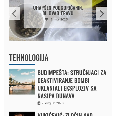
OSUMNJIČEN DA JE
PRODAO TUĐI BMW,
DRŽAVU NAPUSTIO
BRODOM
12. februar 2025.
TEHNOLOGIJA
BUDIMPEŠTA: STRUČNJACI ZA
DEAKTIVIRANJE BOMBI
UKLANJALI EKSPLOZIV SA
NASIPA DUNAVA
7. avgust 2026.
VUKIĆEVIĆ: ZLOČIN NAD