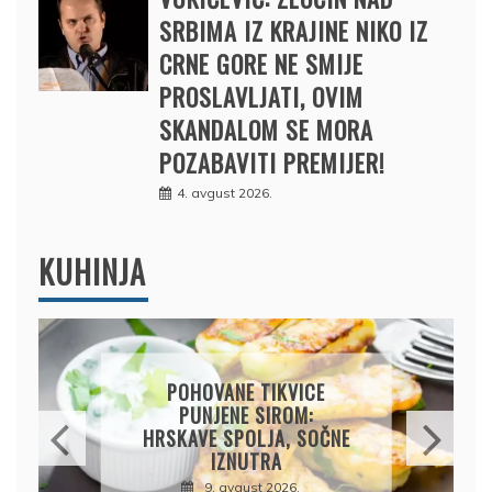
SRBIMA IZ KRAJINE NIKO IZ
CRNE GORE NE SMIJE
PROSLAVLJATI, OVIM
SKANDALOM SE MORA
POZABAVITI PREMIJER!
4. avgust 2026.
KUHINJA
CARSKE MRVICE:
NJEMAČKI KLASIK KOJI SE
TOPI U USTIMA
9. avgust 2026.