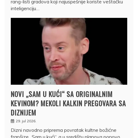
rang-listi gradova koji najuspešnije koriste veštačku
inteligenciju…
NOVI „SAM U KUĆI“ SA ORIGINALNIM
KEVINOM? MEKOLI KALKIN PREGOVARA SA
DIZNIJEM
29. jul 2026.
Dizni navodno priprema povratak kultne božićne
franšize „Sam u kući“, a u središtu planova ponovo…