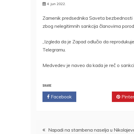
4. jun 2022.
Zamenik predsednika Saveta bezbednosti R
zbog nelegitimnih sankcija članovima porodic
„Izgleda da je Zapad odlučio da reprodukuje 
Telegramu.
Medvedev je naveo da kada je reč o sankci
SHARE
Facebook
Twitter
Pinte
Kretanje
Napadi na stambena naselja u Nikolajev