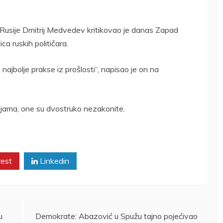
usije Dmitrij Medvedev kritikovao je danas Zapad
a ruskih političara.
najbolje prakse iz prošlosti“, napisao je on na
jama, one su dvostruko nezakonite.
rest
Linkedin
u
Demokrate: Abazović u Spužu tajno pojećivao