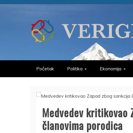
Skip
to
content
VERIGE
ODABRANO
Početak
Politika
Ekonomija
Medvedev kritikovao 
članovima porodica