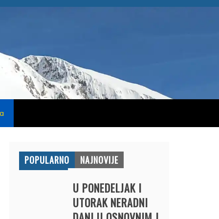
na
POPULARNO
NAJNOVIJE
U PONEDELJAK I
UTORAK NERADNI
DANI U OSNOVNIM I