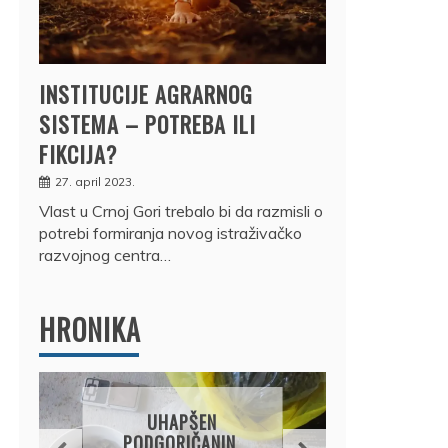
INSTITUCIJE AGRARNOG
SISTEMA – POTREBA ILI
FIKCIJA?
27. april 2023.
Vlast u Crnoj Gori trebalo bi da razmisli o
potrebi formiranja novog istraživačko
razvojnog centra…
HRONIKA
DRŽ
UHAPŠEN
OSUM
PODGORIČANIN,
JE P