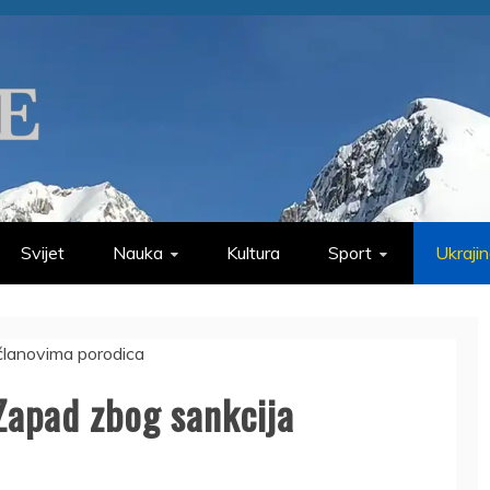
Svijet
Nauka
Kultura
Sport
Ukraji
Zapad zbog sankcija