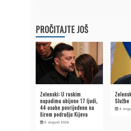
članka
PROČITAJTE JOŠ
Zelenski: U ruskim
Zelensk
napadima ubijeno 17 ljudi,
Službe
44 osobe povrijeđene na
4. avgu
širem području Kijeva
5. avgust 2026.