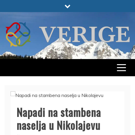
Skip
to
content
VERIGE
ODABRANO
Napadi na stambena
naselja u Nikolajevu