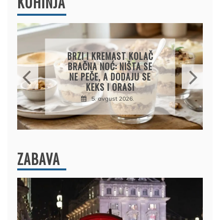
KUHINJA
EMAST KOLAČ
KREMASTA TJESTEN
Ć: NIŠTA SE
SA FETA SIROM I PEČ
A DODAJU SE
PARADAJZOM
I ORASI
5. avgust 2026.
gust 2026.
ZABAVA