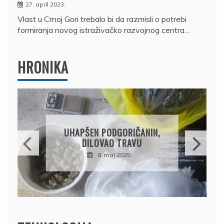
27. april 2023.
Vlast u Crnoj Gori trebalo bi da razmisli o potrebi
formiranja novog istraživačko razvojnog centra…
HRONIKA
DRŽAVLJANIN RUSIJE
OSUMNJIČEN DA JE
IČANIN,
PRODAO TUĐI BMW,
AVU
DRŽAVU NAPUSTIO
5.
BRODOM
12. februar 2025.