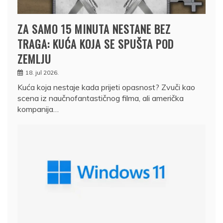
ZA SAMO 15 MINUTA NESTANE BEZ
TRAGA: KUĆA KOJA SE SPUŠTA POD
ZEMLJU
18. jul 2026.
Kuća koja nestaje kada prijeti opasnost? Zvuči kao
scena iz naučnofantastičnog filma, ali američka
kompanija…