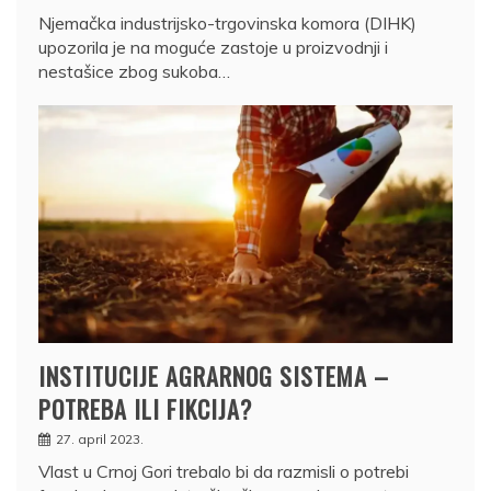
Njemačka industrijsko-trgovinska komora (DIHK)
upozorila je na moguće zastoje u proizvodnji i
nestašice zbog sukoba…
INSTITUCIJE AGRARNOG SISTEMA –
POTREBA ILI FIKCIJA?
27. april 2023.
Vlast u Crnoj Gori trebalo bi da razmisli o potrebi