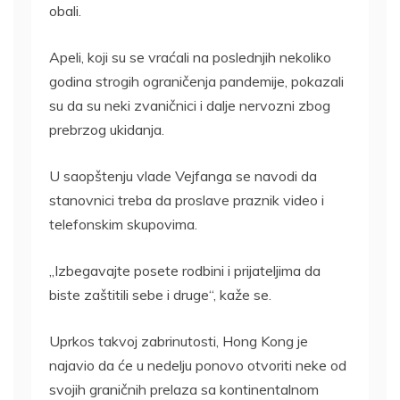
obali.
Apeli, koji su se vraćali na poslednjih nekoliko
godina strogih ograničenja pandemije, pokazali
su da su neki zvaničnici i dalje nervozni zbog
prebrzog ukidanja.
U saopštenju vlade Vejfanga se navodi da
stanovnici treba da proslave praznik video i
telefonskim skupovima.
„Izbegavajte posete rodbini i prijateljima da
biste zaštitili sebe i druge“, kaže se.
Uprkos takvoj zabrinutosti, Hong Kong je
najavio da će u nedelju ponovo otvoriti neke od
svojih graničnih prelaza sa kontinentalnom