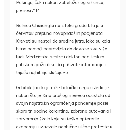
Pekingu, čak i nakon zabeleženog vrhunca,
prenosi AP.
Bolnica Chuiiangliu na istoku grada bila je u
četvrtak prepuna novopridošlih pacijenata.
Kreveti su nestali do sredine jutra, iako su kola
hitne pomoći nastavljala da dovoze sve više
ljudi. Medicinske sestre i doktori pod teškim
pritiskom požurili su da prihvate informacije i
trijažu najhitnije slučajeve.
Gubitak ljudi koji traže bolničku negu usledio je
nakon što je Kina prošlog meseca odustala od
svojih najstrožih ograničenja pandemije posle
skoro tri godine karantina, zabrane putovanja i
zatvaranja škola koje su teško opteretile
ekonomiju i izazvale neobične ulične proteste u