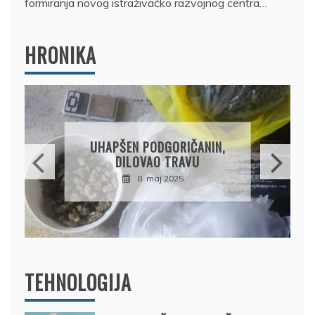
formiranja novog istraživačko razvojnog centra…
HRONIKA
DRŽAVLJANIN RUSIJE
OSUMNJIČEN DA JE
PRODAO TUĐI BMW,
DRŽAVU NAPUSTIO
BRODOM
12. februar 2025.
TEHNOLOGIJA