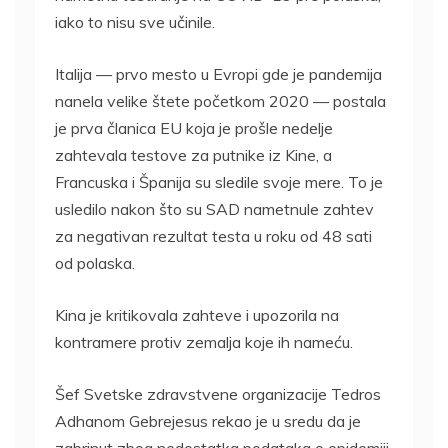
iako to nisu sve učinile.
Italija — prvo mesto u Evropi gde je pandemija
nanela velike štete početkom 2020 — postala
je prva članica EU koja je prošle nedelje
zahtevala testove za putnike iz Kine, a
Francuska i Španija su sledile svoje mere. To je
usledilo nakon što su SAD nametnule zahtev
za negativan rezultat testa u roku od 48 sati
od polaska.
Kina je kritikovala zahteve i upozorila na
kontramere protiv zemalja koje ih nameću.
Šef Svetske zdravstvene organizacije Tedros
Adhanom Gebrejesus rekao je u sredu da je