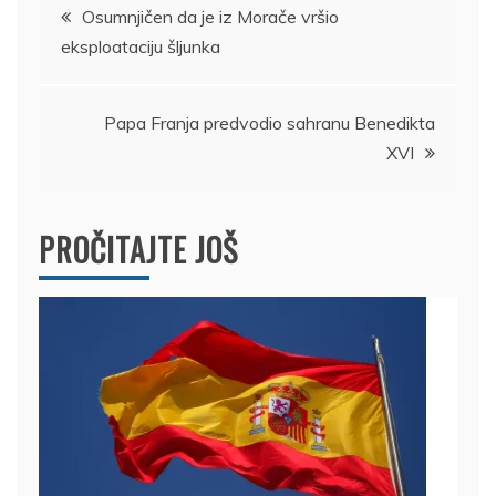
Kretanje
Osumnjičen da je iz Morače vršio
eksploataciju šljunka
članka
Papa Franja predvodio sahranu Benedikta
XVI
PROČITAJTE JOŠ