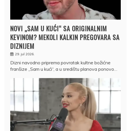
NOVI „SAM U KUĆI“ SA ORIGINALNIM
KEVINOM? MEKOLI KALKIN PREGOVARA SA
DIZNIJEM
29. jul 2026.
Dizni navodno priprema povratak kultne božićne
franšize „Sam u kući“, a u središtu planova ponovo…