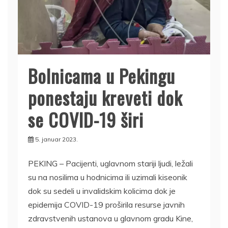
Bolnicama u Pekingu
ponestaju kreveti dok
se COVID-19 širi
5. januar 2023.
PEKING – Pacijenti, uglavnom stariji ljudi, ležali
su na nosilima u hodnicima ili uzimali kiseonik
dok su sedeli u invalidskim kolicima dok je
epidemija COVID-19 proširila resurse javnih
zdravstvenih ustanova u glavnom gradu Kine,