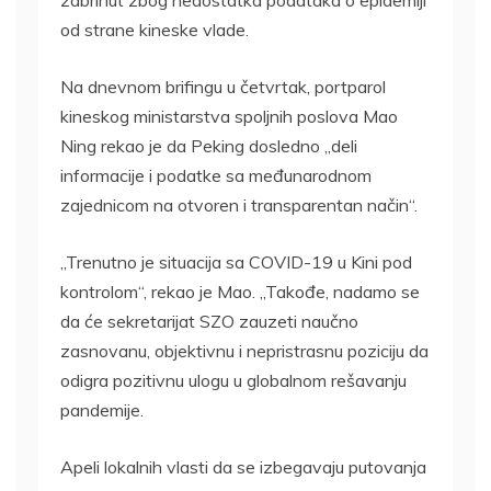
zabrinut zbog nedostatka podataka o epidemiji
od strane kineske vlade.
Na dnevnom brifingu u četvrtak, portparol
kineskog ministarstva spoljnih poslova Mao
Ning rekao je da Peking dosledno „deli
informacije i podatke sa međunarodnom
zajednicom na otvoren i transparentan način“.
„Trenutno je situacija sa COVID-19 u Kini pod
kontrolom“, rekao je Mao. „Takođe, nadamo se
da će sekretarijat SZO zauzeti naučno
zasnovanu, objektivnu i nepristrasnu poziciju da
odigra pozitivnu ulogu u globalnom rešavanju
pandemije.
Apeli lokalnih vlasti da se izbegavaju putovanja