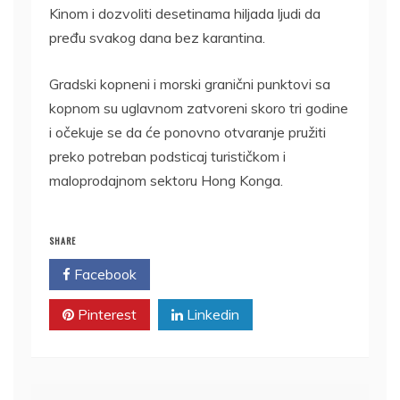
Kinom i dozvoliti desetinama hiljada ljudi da
pređu svakog dana bez karantina.
Gradski kopneni i morski granični punktovi sa
kopnom su uglavnom zatvoreni skoro tri godine
i očekuje se da će ponovno otvaranje pružiti
preko potreban podsticaj turističkom i
maloprodajnom sektoru Hong Konga.
SHARE
Facebook
Twitter
Pinterest
Linkedin