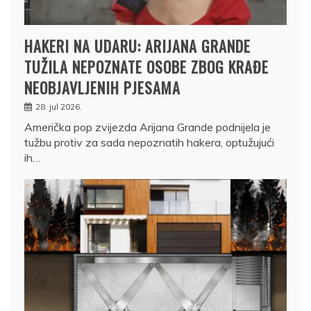
HAKERI NA UDARU: ARIJANA GRANDE
TUŽILA NEPOZNATE OSOBE ZBOG KRAĐE
NEOBJAVLJENIH PJESAMA
28. jul 2026.
Američka pop zvijezda Arijana Grande podnijela je
tužbu protiv za sada nepoznatih hakera, optužujući
ih…