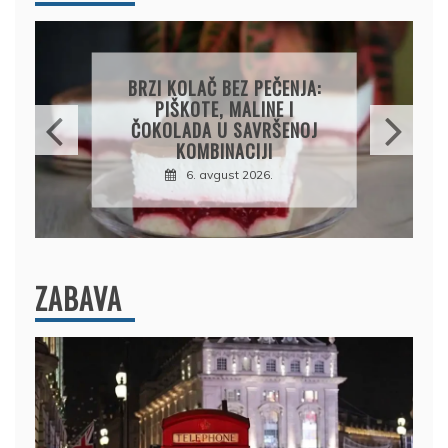
PAPRIKE SA MESOM I
PIRINČEM NA KAŠIKU:
SOČAN I JEDNOSTAVAN
RUČAK IZ JEDNE ŠERPE
7. avgust 2026.
ZABAVA