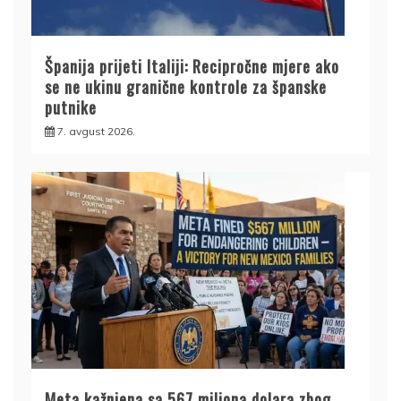
Španija prijeti Italiji: Recipročne mjere ako
se ne ukinu granične kontrole za španske
putnike
7. avgust 2026.
Meta kažnjena sa 567 miliona dolara zbog