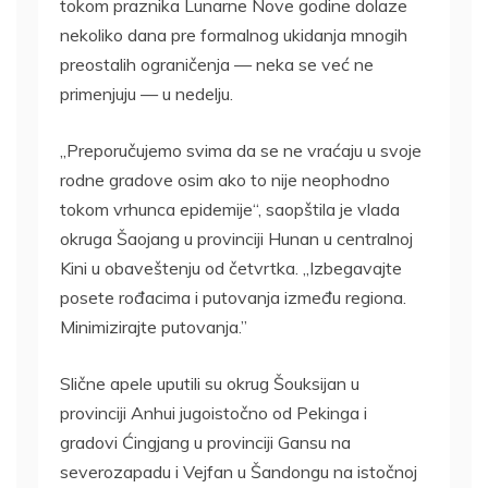
tokom praznika Lunarne Nove godine dolaze
nekoliko dana pre formalnog ukidanja mnogih
preostalih ograničenja — neka se već ne
primenjuju — u nedelju.
„Preporučujemo svima da se ne vraćaju u svoje
rodne gradove osim ako to nije neophodno
tokom vrhunca epidemije“, saopštila je vlada
okruga Šaojang u provinciji Hunan u centralnoj
Kini u obaveštenju od četvrtka. „Izbegavajte
posete rođacima i putovanja između regiona.
Minimizirajte putovanja.”
Slične apele uputili su okrug Šouksijan u
provinciji Anhui jugoistočno od Pekinga i
gradovi Ćingjang u provinciji Gansu na
severozapadu i Vejfan u Šandongu na istočnoj