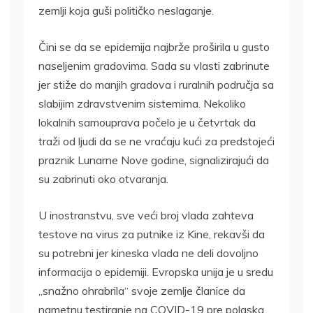
zemlji koja guši političko neslaganje.
Čini se da se epidemija najbrže proširila u gusto
naseljenim gradovima. Sada su vlasti zabrinute
jer stiže do manjih gradova i ruralnih područja sa
slabijim zdravstvenim sistemima. Nekoliko
lokalnih samouprava počelo je u četvrtak da
traži od ljudi da se ne vraćaju kući za predstojeći
praznik Lunarne Nove godine, signalizirajući da
su zabrinuti oko otvaranja.
U inostranstvu, sve veći broj vlada zahteva
testove na virus za putnike iz Kine, rekavši da
su potrebni jer kineska vlada ne deli dovoljno
informacija o epidemiji. Evropska unija je u sredu
„snažno ohrabrila“ svoje zemlje članice da
nametnu testiranje na COVID-19 pre polaska,