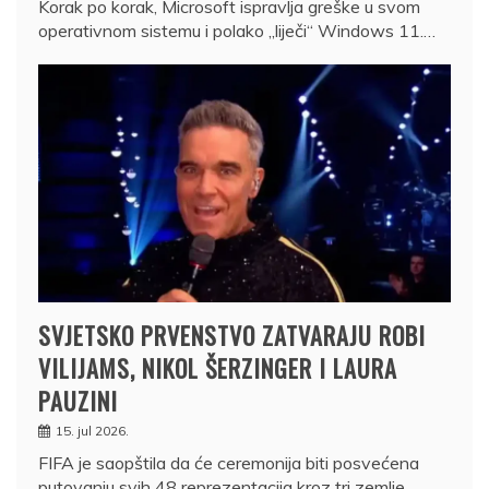
Korak po korak, Microsoft ispravlja greške u svom
operativnom sistemu i polako „liječi“ Windows 11.…
SVJETSKO PRVENSTVO ZATVARAJU ROBI
VILIJAMS, NIKOL ŠERZINGER I LAURA
PAUZINI
15. jul 2026.
FIFA je saopštila da će ceremonija biti posvećena
putovanju svih 48 reprezentacija kroz tri zemlje…