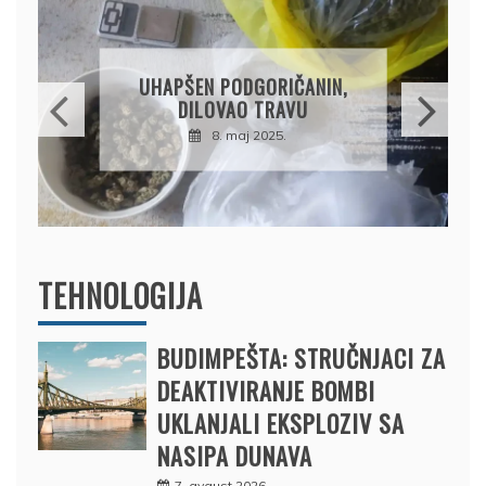
DRŽAVLJANIN RUSIJE
OSUMNJIČEN DA JE
PRODAO TUĐI BMW,
DRŽAVU NAPUSTIO
BRODOM
12. februar 2025.
TEHNOLOGIJA
BUDIMPEŠTA: STRUČNJACI ZA
DEAKTIVIRANJE BOMBI
UKLANJALI EKSPLOZIV SA
NASIPA DUNAVA
7. avgust 2026.