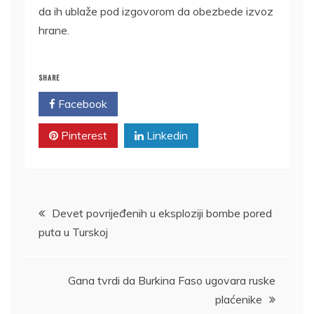
da ih ublaže pod izgovorom da obezbede izvoz
hrane.
SHARE
Facebook
Twitter
Pinterest
Linkedin
Kretanje
Devet povrijeđenih u eksploziji bombe pored
puta u Turskoj
članka
Gana tvrdi da Burkina Faso ugovara ruske
plaćenike