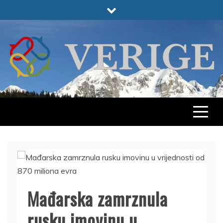
Skip
to
content
VERIGE
ODABRANO
Mađarska zamrznula
rusku imovinu u