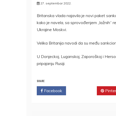
27. septembar 2022.
Britanska vlada najavila je novi paket sankc
kako je navela, sa sprovođenjem „lažnih“ ref
Ukrajine Moskvi.
Velika Britanija navodi da su među sankcioni
U Donjeckoj, Luganskoj, Zaporoškoj i Herso
pripajanju Rusiji.
SHARE
Facebook
Twitter
Pinte