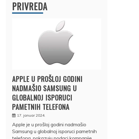
PRIVREDA
APPLE U PROŠLOJ GODINI
NADMAŠIO SAMSUNG U
GLOBALNOJ ISPORUCI
PAMETNIH TELEFONA
17. januar 2024.
Apple je u prošloj godini nadmašio
Samsung u globalnoj isporuci pametnih
telefona, pokazuju podaci kompanije…