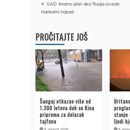
Kretanje
SAD: Imamo plan ako Rusija izvede
nuklearni napad
članka
PROČITAJTE JOŠ
Šangaj otkazao više od
Britan
1.300 letova dok se Kina
progla
priprema za dolazak
stanje
tajfuna
ljudi b
9. avgust 2026.
9. avgu