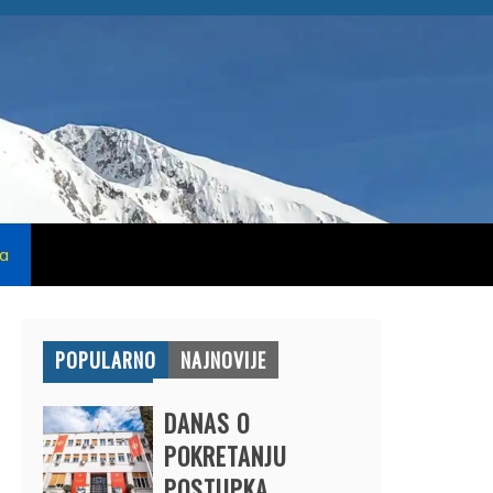
na
POPULARNO
NAJNOVIJE
DANAS O
POKRETANJU
POSTUPKA