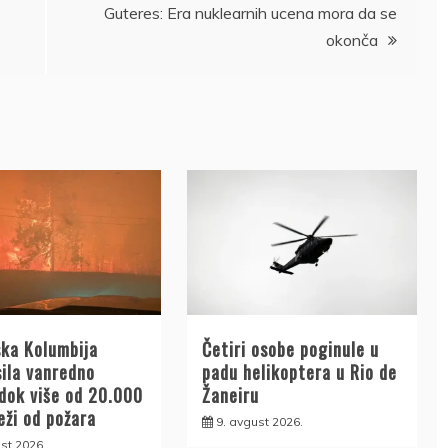
Guteres: Era nuklearnih ucena mora da se
okonča
ska Kolumbija
Četiri osobe poginule u
sila vanredno
padu helikoptera u Rio de
 dok više od 20.000
Žaneiru
ježi od požara
9. avgust 2026.
st 2026.