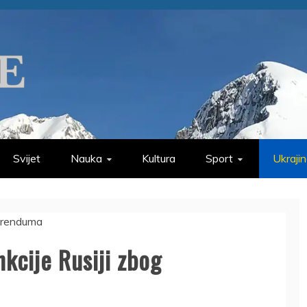
Svijet
Nauka
Kultura
Sport
Ukraji
kcije Rusiji zbog