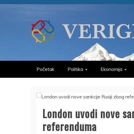
Skip
to
content
VERIGE
ODABRANO
Početak
Politika
Ekonomija
London uvodi nove san
referenduma