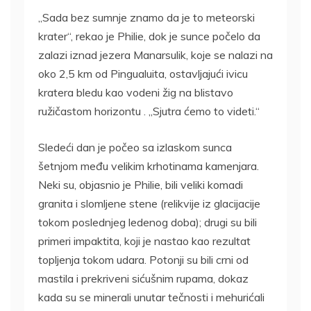
„Sada bez sumnje znamo da je to meteorski
krater“, rekao je Philie, dok je sunce počelo da
zalazi iznad jezera Manarsulik, koje se nalazi na
oko 2,5 km od Pingualuita, ostavljajući ivicu
kratera bledu kao vodeni žig na blistavo
ružičastom horizontu . „Sjutra ćemo to videti.“
Sledeći dan je počeo sa izlaskom sunca
šetnjom među velikim krhotinama kamenjara.
Neki su, objasnio je Philie, bili veliki komadi
granita i slomljene stene (relikvije iz glacijacije
tokom poslednjeg ledenog doba); drugi su bili
primeri impaktita, koji je nastao kao rezultat
topljenja tokom udara. Potonji su bili crni od
mastila i prekriveni sićušnim rupama, dokaz
kada su se minerali unutar tečnosti i mehurićali