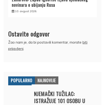
novinara o ubijanju Rusa
10. avgust 2026.
Ostavite odgovor
Žao nam je, da bi postavili komentar, morate
biti
prijavljeni
.
POPULARNO
NAJNOVIJE
NJEMAČKI TUŽILAC:
ISTRAŽUJE 101 OSOBU U