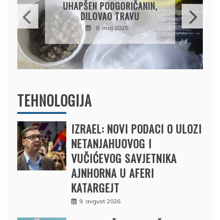
OSUMNJIČEN DA JE
PRODAO TUĐI BMW,
DRŽAVU NAPUSTIO
BRODOM
12. februar 2025.
TEHNOLOGIJA
IZRAEL: NOVI PODACI O ULOZI
NETANJAHUOVOG I
VUČIĆEVOG SAVJETNIKA
AJNHORNA U AFERI
KATARGEJT
9. avgust 2026.