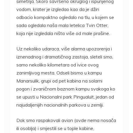
simetrija. Skoro savršeno okruglog i ispunjenog
vodom, krater je izgledao kao da je džin
odbacio kompaktno ogledalo na tlu, u kojem se
sada ogledala naša mala letelica Tvin Otter,
koja nije izgledala ništa više od male prašine.
Uz nekoliko udaraca, više alarma upozorenja i
iznenadnog i dramatičnog zastoja, sleteli smo,
samo nekoliko kilometara od ivice ovog
zanimljivog mesta. Odseli bismo u kampu
Manarsulik, grupi od pet kabina na solarni
pogon i zvaničnom baznom kampu svakoga ko
se upusti u Nacionalni park Pingualuit, jedan od
najudaljenijih nacionalnih parkova u zemlji.
Dok smo raspakovali avion (ovde nema nosača
ili osoblja) i smjestili se u tople kabine,