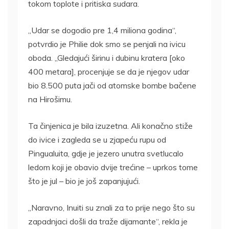
tokom toplote i pritiska sudara.
„Udar se dogodio pre 1,4 miliona godina“,
potvrdio je Philie dok smo se penjali na ivicu
oboda. „Gledajući širinu i dubinu kratera [oko
400 metara], procenjuje se da je njegov udar
bio 8.500 puta jači od atomske bombe bačene
na Hirošimu.
Ta činjenica je bila izuzetna. Ali konačno stiže
do ivice i zagleda se u zjapeću rupu od
Pingualuita, gdje je jezero unutra svetlucalo
ledom koji je obavio dvije trećine – uprkos tome
što je jul – bio je još zapanjujući.
„Naravno, Inuiti su znali za to prije nego što su
zapadnjaci došli da traže dijamante“, rekla je