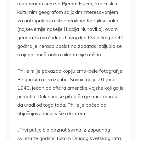
razgovarao sam sa Pjerom Filijem, francuskim
kulturnim geografom sa jakim interesovanjem
za antropologiju i stanovnikom Kangiksujuaka
(najsevernije naselje i kapija Nunavika). ovom
geografskom čudu). U ovaj deo Kvebeka pre 40
godina je nerado poslat na zadatak, zaljubio se
u njega i meštanku i nikada nije otišao.
Philie mi je pokazao kopiju crno-bele fotografije
Pingualuita iz vazduha. Snimio ga je 20. juna
1943. jedan od oficira američke vojske koji ga je
primetio. Dok sam se pitao šta je oficir morao
da uradi od toga tada, Philie je počeo da
objašnjava malo više o krateru.
„Prvi put je bio poznat svima iz zapadnog
svijeta te godine, tokom Drugog svetskog rata,