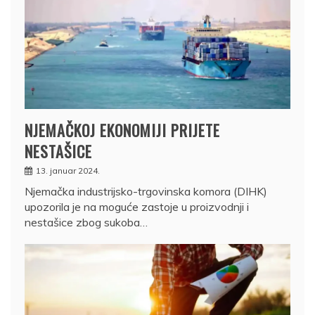
NJEMAČKOJ EKONOMIJI PRIJETE
NESTAŠICE
13. januar 2024.
Njemačka industrijsko-trgovinska komora (DIHK)
upozorila je na moguće zastoje u proizvodnji i
nestašice zbog sukoba…