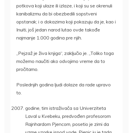
potkova koji ulaze ili izlaze, i koji su se okrenuli
kanibalizmu da bi obezbedili sopstveni
opstanak; i o dokazima koji pokazuju da je, kao i
Inuiti, još jedan narod lutao ovde takođe
najmanje 1.000 godina pre njih.
„Pejzaž je živa knjiga“, zaključio je. „Toliko toga
možemo naučiti ako odvojimo vreme da to
pročitamo.
Poslednjih godina ljudi dolaze da rade upravo
to.
godine, tim istraživača sa Univerziteta
Laval u Kvebeku, predvođen profesorom
Rajnhardom Pjencom, posetio je zimi da
uzme uzorke ispod vode. Pienic ju je tada