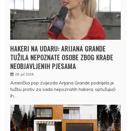
HAKERI NA UDARU: ARIJANA GRANDE
TUŽILA NEPOZNATE OSOBE ZBOG KRAĐE
NEOBJAVLJENIH PJESAMA
28. jul 2026.
Američka pop zvijezda Arijana Grande podnijela je
tužbu protiv za sada nepoznatih hakera, optužujući
ih…