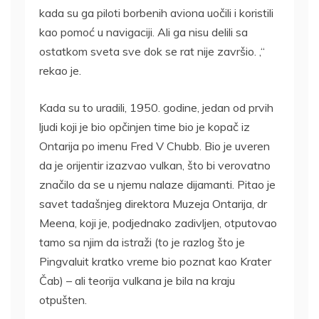
kada su ga piloti borbenih aviona uočili i koristili
kao pomoć u navigaciji. Ali ga nisu delili sa
ostatkom sveta sve dok se rat nije završio. ,“
rekao je.
Kada su to uradili, 1950. godine, jedan od prvih
ljudi koji je bio opčinjen time bio je kopač iz
Ontarija po imenu Fred V Chubb. Bio je uveren
da je orijentir izazvao vulkan, što bi verovatno
značilo da se u njemu nalaze dijamanti. Pitao je
savet tadašnjeg direktora Muzeja Ontarija, dr
Meena, koji je, podjednako zadivljen, otputovao
tamo sa njim da istraži (to je razlog što je
Pingvaluit kratko vreme bio poznat kao Krater
Čab) – ali teorija vulkana je bila na kraju
otpušten.