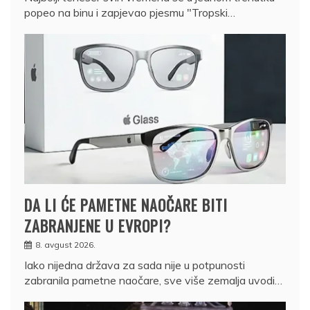
popeo na binu i zapjevao pjesmu "Tropski…
DA LI ĆE PAMETNE NAOČARE BITI
ZABRANJENE U EVROPI?
8. avgust 2026.
Iako nijedna država za sada nije u potpunosti
zabranila pametne naočare, sve više zemalja uvodi…