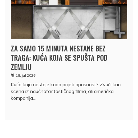
ZA SAMO 15 MINUTA NESTANE BEZ
TRAGA: KUĆA KOJA SE SPUŠTA POD
ZEMLJU
18. jul 2026.
Kuća koja nestaje kada prijeti opasnost? Zvuči kao
scena iz naučnofantastičnog filma, ali američka
kompanija…