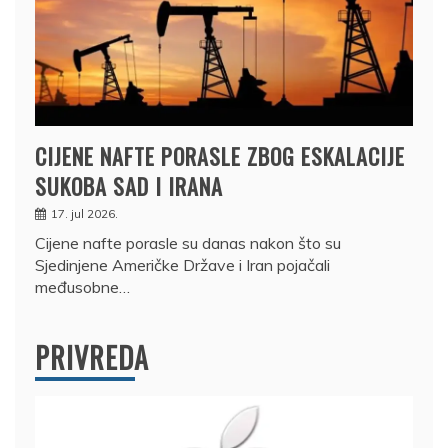
CIJENE NAFTE PORASLE ZBOG ESKALACIJE
SUKOBA SAD I IRANA
17. jul 2026.
Cijene nafte porasle su danas nakon što su
Sjedinjene Američke Države i Iran pojačali
međusobne…
PRIVREDA