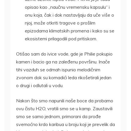
opisao kao „naučnu vremensku kapsulu“ i
onu koja, čak i dok nastavljaju da uče više o
njoj, može otkriti tragove o prošlim
epizodama klimatskih promena i kako su se
ekosistemi prilagodili pod pritiskom.
Otišao sam do ivice vode, gde je Philie pokupio
kamen i bacio ga na zaleđenu površinu. Inače
tihi vazduh se odmah ispunio melodičnim
zvonom dok su komadići leda rikošetirali jedan
o drugi i odlutali u vodu.
Nakon što smo napunili naše boce da probamo
ovu čistu H2O, vratili smo se u kamp. Zaustavili
smo se samo jednom, primorani da prođe
svemoćno krdo karibua u broju koji je prevelik da