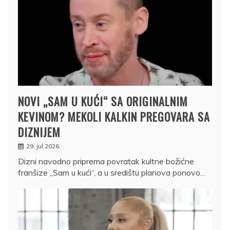
NOVI „SAM U KUĆI“ SA ORIGINALNIM
KEVINOM? MEKOLI KALKIN PREGOVARA SA
DIZNIJEM
29. jul 2026.
Dizni navodno priprema povratak kultne božićne
franšize „Sam u kući“, a u središtu planova ponovo…