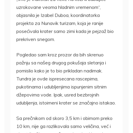
uzrokovane veoma hladnim vremenom“,
objasnila je Izabel Duboa, koordinatorka
projekta za Nunavik turizam, koja je ranije
posećivala krater samo zimi kada je pejzaž bio
prekriven snegom.
Pogledao sam kroz prozor da bih skrenuo
pažnju sa našeg drugog pokušaja sletanja i
pomislio kako je to bio prikladan nadimak.
Tundra je ovde ispresecana rascepima,
pukotinama i udubljenjima ispunjenim sitnim
džepovima vode. Ipak, usred bezbrojnih
udubljenja, istoimeni krater se značajno istakao.
Sa prečnikom od skoro 3,5 km i obimom preko
10 km, nije ga razlikovala samo veličina, već i