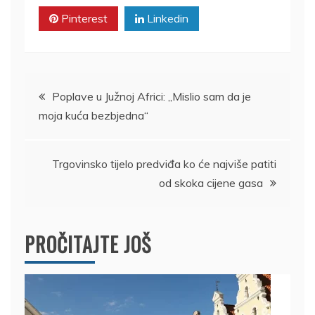
Pinterest
Linkedin
Kretanje
Poplave u Južnoj Africi: „Mislio sam da je
moja kuća bezbjedna“
članka
Trgovinsko tijelo predviđa ko će najviše patiti
od skoka cijene gasa
PROČITAJTE JOŠ