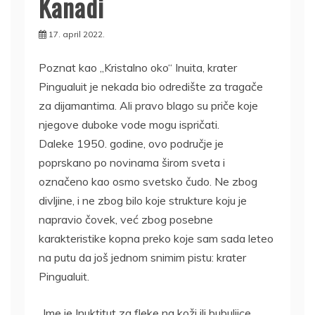
Kanadi
17. april 2022.
Poznat kao „Kristalno oko“ Inuita, krater
Pingualuit je nekada bio odredište za tragače
za dijamantima. Ali pravo blago su priče koje
njegove duboke vode mogu ispričati.
Daleke 1950. godine, ovo područje je
poprskano po novinama širom sveta i
označeno kao osmo svetsko čudo. Ne zbog
divljine, i ne zbog bilo koje strukture koju je
napravio čovek, već zbog posebne
karakteristike kopna preko koje sam sada leteo
na putu da još jednom snimim pistu: krater
Pingualuit.
„Ime je Inuktitut za fleke na koži ili bubuljice