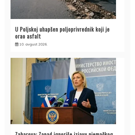
U Poljskoj uhapšen poljoprivrednik koji je
orao asfalt
10. avgust 2026.
Zaharova: Zapad ignoriše izjavu njemačkog