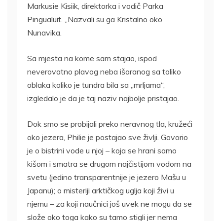
Markusie Kisiik, direktorka i vodič Parka
Pingualuit. „Nazvali su ga Kristalno oko
Nunavika.
Sa mjesta na kome sam stajao, ispod
neverovatno plavog neba išaranog sa toliko
oblaka koliko je tundra bila sa „mrljama“,
izgledalo je da je taj naziv najbolje pristajao.
Dok smo se probijali preko neravnog tla, kružeći
oko jezera, Philie je postajao sve življi. Govorio
je o bistrini vode u njoj – koja se hrani samo
kišom i smatra se drugom najčistijom vodom na
svetu (jedino transparentnije je jezero Mašu u
Japanu); o misteriji arktičkog uglja koji živi u
njemu – za koji naučnici još uvek ne mogu da se
slože oko toga kako su tamo stigli jer nema