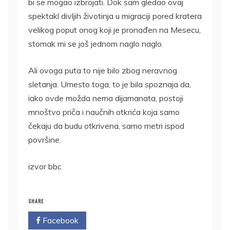
bi se mogao izbrojati. Dok sam gledao ovaj
spektakl divljih životinja u migraciji pored kratera
velikog poput onog koji je pronađen na Mesecu,
stomak mi se još jednom naglo naglo.
Ali ovoga puta to nije bilo zbog neravnog
sletanja. Umesto toga, to je bila spoznaja da,
iako ovde možda nema dijamanata, postoji
mnoštvo priča i naučnih otkrića koja samo
čekaju da budu otkrivena, samo metri ispod
površine.
izvor bbc
SHARE
Facebook
Twitter