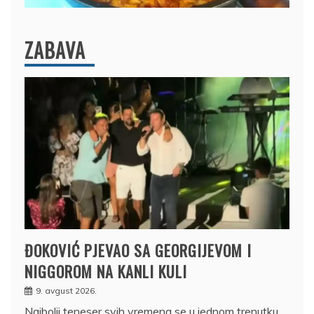
ZABAVA
ĐOKOVIĆ PJEVAO SA GEORGIJEVOM I
NIGGOROM NA KANLI KULI
9. avgust 2026.
Najbolji teneser svih vremena se u jednom trenutku