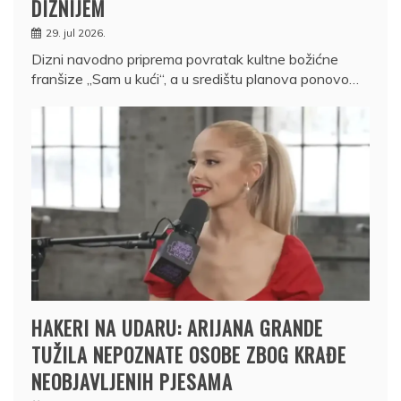
DIZNIJEM
29. jul 2026.
Dizni navodno priprema povratak kultne božićne
franšize „Sam u kući“, a u središtu planova ponovo…
HAKERI NA UDARU: ARIJANA GRANDE
TUŽILA NEPOZNATE OSOBE ZBOG KRAĐE
NEOBJAVLJENIH PJESAMA