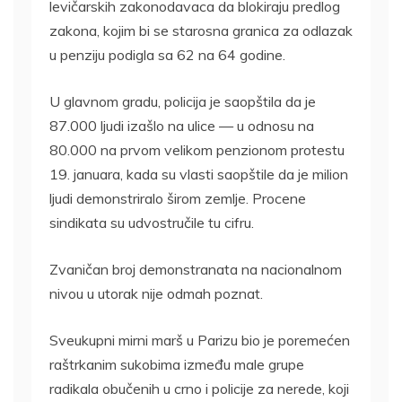
levičarskih zakonodavaca da blokiraju predlog
zakona, kojim bi se starosna granica za odlazak
u penziju podigla sa 62 na 64 godine.
U glavnom gradu, policija je saopštila da je
87.000 ljudi izašlo na ulice — u odnosu na
80.000 na prvom velikom penzionom protestu
19. januara, kada su vlasti saopštile da je milion
ljudi demonstriralo širom zemlje. Procene
sindikata su udvostručile tu cifru.
Zvaničan broj demonstranata na nacionalnom
nivou u utorak nije odmah poznat.
Sveukupni mirni marš u Parizu bio je poremećen
raštrkanim sukobima između male grupe
radikala obučenih u crno i policije za nerede, koji