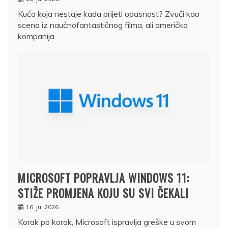
Kuća koja nestaje kada prijeti opasnost? Zvuči kao
scena iz naučnofantastičnog filma, ali američka
kompanija…
MICROSOFT POPRAVLJA WINDOWS 11:
STIŽE PROMJENA KOJU SU SVI ČEKALI
16. jul 2026.
Korak po korak, Microsoft ispravlja greške u svom