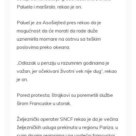
Paluela i marširalo, rekao je on.
Paluel je za Asošiejted pres rekao da je
mogućnost da će morati da rade duže
uznemirila mornare na ostrvu sa teškim
poslovima preko okeana.
„Odlazak u penziju u razumnim godinama je
važan, jer očekivani životni vek nije dug“, rekao
je on.
Pored protesta, štrajkovi su poremetili službe
širom Francuske u utorak.
Željeznički operater SNCF rekao je da je većina
željezničkih usluga prekinuta u regionu Pariza, u
svim drugim regionima i na vodećoj francuskoj