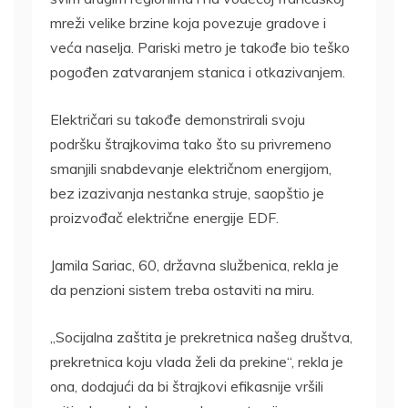
mreži velike brzine koja povezuje gradove i
veća naselja. Pariski metro je takođe bio teško
pogođen zatvaranjem stanica i otkazivanjem.
Električari su takođe demonstrirali svoju
podršku štrajkovima tako što su privremeno
smanjili snabdevanje električnom energijom,
bez izazivanja nestanka struje, saopštio je
proizvođač električne energije EDF.
Jamila Sariac, 60, državna službenica, rekla je
da penzioni sistem treba ostaviti na miru.
„Socijalna zaštita je prekretnica našeg društva,
prekretnica koju vlada želi da prekine“, rekla je
ona, dodajući da bi štrajkovi efikasnije vršili