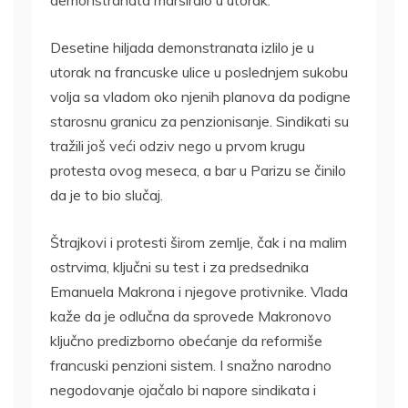
demonstranata marširalo u utorak.
Desetine hiljada demonstranata izlilo je u
utorak na francuske ulice u poslednjem sukobu
volja sa vladom oko njenih planova da podigne
starosnu granicu za penzionisanje. Sindikati su
tražili još veći odziv nego u prvom krugu
protesta ovog meseca, a bar u Parizu se činilo
da je to bio slučaj.
Štrajkovi i protesti širom zemlje, čak i na malim
ostrvima, ključni su test i za predsednika
Emanuela Makrona i njegove protivnike. Vlada
kaže da je odlučna da sprovede Makronovo
ključno predizborno obećanje da reformiše
francuski penzioni sistem. I snažno narodno
negodovanje ojačalo bi napore sindikata i