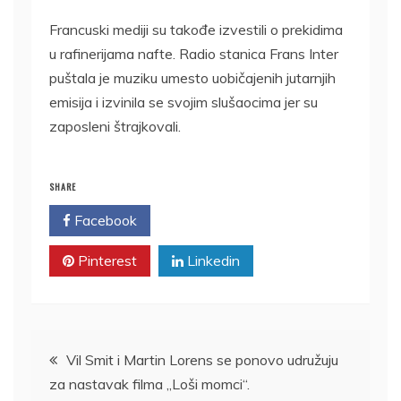
Francuski mediji su takođe izvestili o prekidima
u rafinerijama nafte. Radio stanica Frans Inter
puštala je muziku umesto uobičajenih jutarnjih
emisija i izvinila se svojim slušaocima jer su
zaposleni štrajkovali.
SHARE
Facebook
Twitter
Pinterest
Linkedin
Kretanje
Vil Smit i Martin Lorens se ponovo udružuju
za nastavak filma „Loši momci“.