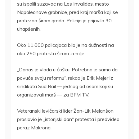
su ispalili suzavac na Les Invalides, mesto
Napoleonove grobnice, pred kraj marša koji se
protezao širom grada. Policija je prijavila 30
uhapšenih.
Oko 11.000 policajaca bilo je na dužnosti na
oko 250 protesta širom zemlje.
„Danas je vlada u ćošku. Potrebno je samo da
povuče svoju reformu“, rekao je Erik Mejer iz
sindikata Sud Rail — jednog od osam koji su
organizovali marš — za BFM TV.
Veteranski levičarski lider Žan-Lik Melanšon
proslavio je „istorijski dan“ protesta i predvideo
poraz Makrona.