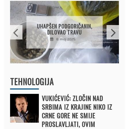
DRŽAVLJANIN RUSIJE
OSUMNJIČEN DA JE
PRODAO TUĐI BMW,
DRŽAVU NAPUSTIO
BRODOM
12. februar 2025.
TEHNOLOGIJA
VUKIĆEVIĆ: ZLOČIN NAD
SRBIMA IZ KRAJINE NIKO IZ
CRNE GORE NE SMIJE
PROSLAVLJATI, OVIM