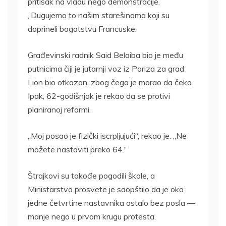
pritisak na vladu nego demonstracije.
„Dugujemo to našim starešinama koji su
doprineli bogatstvu Francuske.
Građevinski radnik Said Belaiba bio je među
putnicima čiji je jutarnji voz iz Pariza za grad
Lion bio otkazan, zbog čega je morao da čeka.
Ipak, 62-godišnjak je rekao da se protivi
planiranoj reformi.
„Moj posao je fizički iscrpljujući“, rekao je. „Ne
možete nastaviti preko 64.“
Štrajkovi su takođe pogodili škole, a
Ministarstvo prosvete je saopštilo da je oko
jedne četvrtine nastavnika ostalo bez posla —
manje nego u prvom krugu protesta.