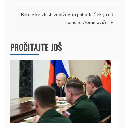
članka
Britanske vlasti zadržavaju prihode Čelsija od
Romana Abramoviča
PROČITAJTE JOŠ