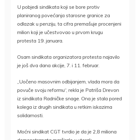
U pobjedi sindikata koji se bore protiv
planiranog povećanja starosne granice za
odlazak u penziju, ta cifra premašuje procenjeni
milion koji je učestvovao u prvom krugu
protesta 19. januara.
Osam sindikata organizatora protesta najavilo
je još dva dana akcije, 7. i 11. februar.
„Uočeno masovnim odbijanjem, vlada mora da
povuče svoju reformu“, rekla je Patriša Drevon
iz sindikata Radničke snage. Ona je stala pored
kolega iz drugih sindikata u retkim iskazima
solidarnosti.
Moćni sindikat CGT tvrdio je da je 2,8 miliona