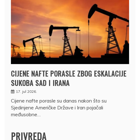
CIJENE NAFTE PORASLE ZBOG ESKALACIJE
SUKOBA SAD I IRANA
17. jul 2026.
Cijene nafte porasle su danas nakon što su
Sjedinjene Američke Države i Iran pojačali
međusobne…
PRIVREDA