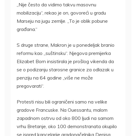
„Nije često da vidimo takvu masovnu
mobilizaciju“, rekao je on, govoreći u gradu
Marseju na jugu zemlje. „To je oblik pobune
građana.“
S druge strane, Makron je u ponedeljak branio
reformu kao „suštinsku“. Njegova premijerka
Elizabet Born insistirala je prošlog vikenda da
se o podizanju starosne granice za odlazak u
penziju na 64 godine „više ne može
pregovarati“.
Protesti nisu bili ograničeni samo na velike
gradove Francuske. Na Ouessantu, malom
zapadnom ostrvu od oko 800 ljudi na samom
vrhu Bretanje, oko 100 demonstranata okupilo
se ispred kancelarije gradonačelnika Denisa