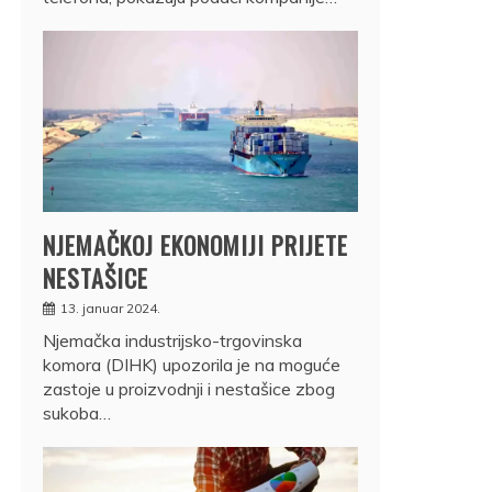
NJEMAČKOJ EKONOMIJI PRIJETE
NESTAŠICE
13. januar 2024.
Njemačka industrijsko-trgovinska
komora (DIHK) upozorila je na moguće
zastoje u proizvodnji i nestašice zbog
sukoba…