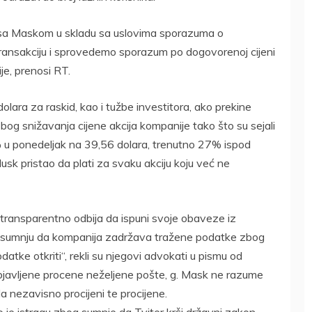
je sa Maskom u skladu sa uslovima sporazuma o
ansakciju i sprovedemo sporazum po dogovorenoj cijeni
je, prenosi RT.
lara za raskid, kao i tužbe investitora, ako prekine
 zbog snižavanja cijene akcija kompanije tako što su sejali
5% u ponedeljak na 39,56 dolara, trenutno 27% ispod
sk pristao da plati za svaku akciju koju već ne
 transparentno odbija da ispuni svoje obaveze iz
u sumnju da kompanija zadržava tražene podatke zbog
odatke otkriti“, rekli su njegovi advokati u pismu od
objavljene procene neželjene pošte, g. Mask ne razume
 nezavisno procijeni te procijene.
 je istragu zbog sumnje da Tviter krši državni zakon