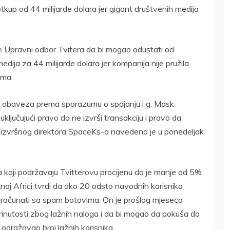
tkup od 44 milijarde dolara jer gigant društvenih medija
je Upravni odbor Tvitera da bi mogao odustati od
ija za 44 milijarde dolara jer kompanija nije pružila
ima.
ih obaveza prema sporazumu o spajanju i g. Mask
ključujući pravo da ne izvrši transakciju i pravo da
 i izvršnog direktora SpaceKs-a navedeno je u ponedeljak
 koji podržavaju Tvitterovu procijenu da je manje od 5%
žnoj Africi tvrdi da oko 20 odsto navodnih korisnika
e obračunati sa spam botovima. On je prošlog mjeseca
inutosti zbog lažnih naloga i da bi mogao da pokuša da
odražavao broj lažnih korisnika.