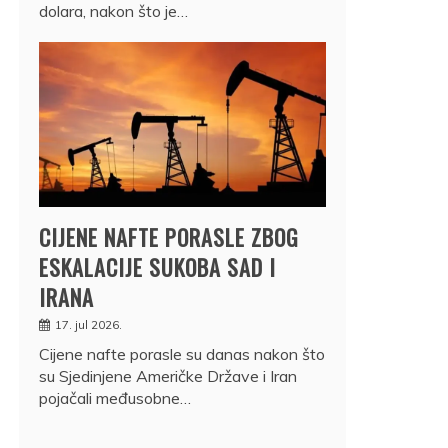
dolara, nakon što je…
CIJENE NAFTE PORASLE ZBOG
ESKALACIJE SUKOBA SAD I
IRANA
17. jul 2026.
Cijene nafte porasle su danas nakon što
su Sjedinjene Američke Države i Iran
pojačali međusobne…