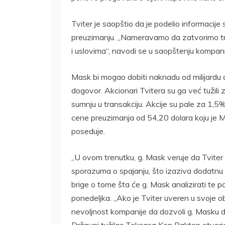
Tviter je saopštio da je podelio informaci
preuzimanju. „Nameravamo da zatvorimo tr
i uslovima“, navodi se u saopštenju kompani
Mask bi mogao dobiti naknadu od milijardu do
dogovor. Akcionari Tvitera su ga već tužili
sumnju u transakciju. Akcije su pale za 1,
cene preuzimanja od 54,20 dolara koju je Mu
poseduje.
„U ovom trenutku, g. Mask veruje da Tviter
sporazuma o spajanju, što izaziva dodatn
brige o tome šta će g. Mask analizirati te p
ponedeljka. „Ako je Tviter uveren u svoje 
nevoljnost kompanije da dozvoli g. Masku da
Državni tužilac Teksasa Ken Pakton otvorio