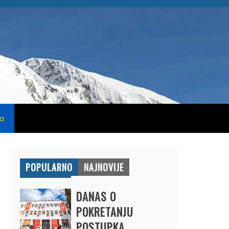
na
POPULARNO
NAJNOVIJE
DANAS O
POKRETANJU
POSTUPKA