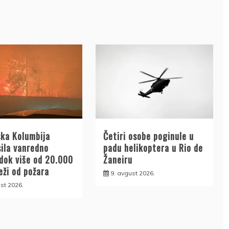
ska Kolumbija
Četiri osobe poginule u
sila vanredno
padu helikoptera u Rio de
 dok više od 20.000
Žaneiru
ježi od požara
9. avgust 2026.
st 2026.