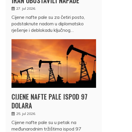
IRAN OBUSTAVILI NAPADE
27. jul 2026.
Cijene nafte pale su za četiri posto,
podstaknute nadom u diplomatsko
rješenje i deblokadu ključnog…
CIJENE NAFTE PALE ISPOD 97
DOLARA
25. jul 2026.
Cijene nafte pale su u petak na
međunarodnim tržištima ispod 97