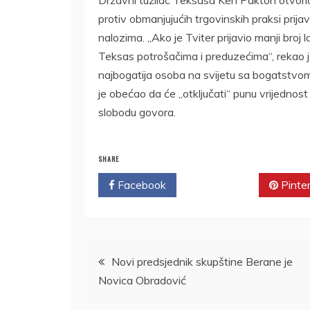
protiv obmanjujućih trgovinskih praksi prij
nalozima. „Ako je Tviter prijavio manji broj 
Teksas potrošačima i preduzećima“, rekao
najbogatija osoba na svijetu sa bogatstvom 
je obećao da će „otključati“ punu vrijednos
slobodu govora.
SHARE
Facebook
Twitter
Pinte
Kretanje
Novi predsjednik skupštine Berane je
Novica Obradović
članka