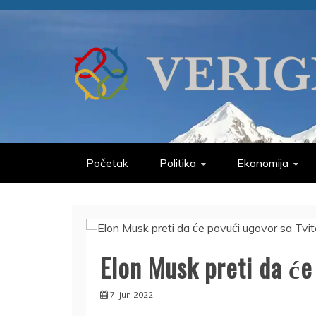
Skip
to
content
VERIGE
ODABRANO
Početak
Politika
Ekonomija
Elon Musk preti da će
7. jun 2022.