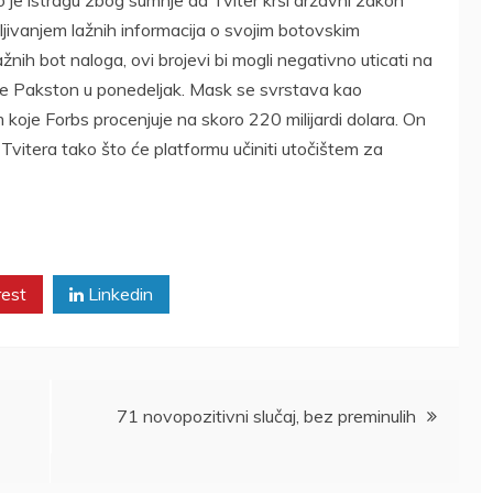
avljivanjem lažnih informacija o svojim botovskim
lažnih bot naloga, ovi brojevi bi mogli negativno uticati na
 je Pakston u ponedeljak. Mask se svrstava kao
koje Forbs procenjuje na skoro 220 milijardi dolara. On
t Tvitera tako što će platformu učiniti utočištem za
rest
Linkedin
71 novopozitivni slučaj, bez preminulih