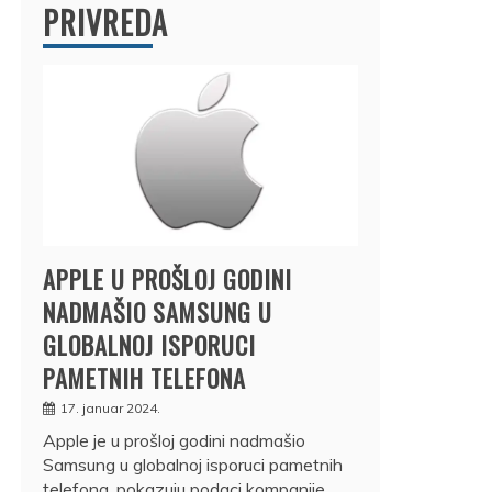
PRIVREDA
APPLE U PROŠLOJ GODINI
NADMAŠIO SAMSUNG U
GLOBALNOJ ISPORUCI
PAMETNIH TELEFONA
17. januar 2024.
Apple je u prošloj godini nadmašio
Samsung u globalnoj isporuci pametnih
telefona, pokazuju podaci kompanije…