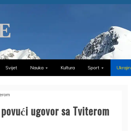
Svijet
Nauka
Kultura
Sport
Ukraji
 povući ugovor sa Tviterom