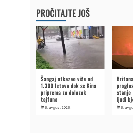
PROČITAJTE JOŠ
Šangaj otkazao više od
Britan
1.300 letova dok se Kina
progla
priprema za dolazak
stanje
tajfuna
ljudi b
9. avgust 2026.
9. avgu