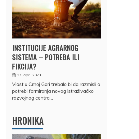
INSTITUCIJE AGRARNOG
SISTEMA – POTREBA ILI
FIKCIJA?
27. april 2023.
Vlast u Crnoj Gori trebalo bi da razmisli o
potrebi formiranja novog istraživačko
razvojnog centra…
HRONIKA
DRŽ