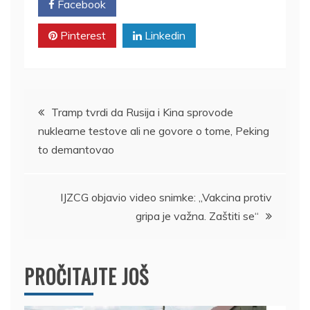
Facebook
Twitter
Pinterest
Linkedin
Kretanje
Tramp tvrdi da Rusija i Kina sprovode
nuklearne testove ali ne govore o tome, Peking
članka
to demantovao
IJZCG objavio video snimke: „Vakcina protiv
gripa je važna. Zaštiti se“
PROČITAJTE JOŠ