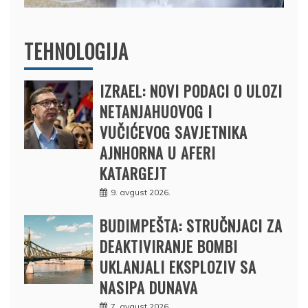
TEHNOLOGIJA
IZRAEL: NOVI PODACI O ULOZI
NETANJAHUOVOG I
VUČIĆEVOG SAVJETNIKA
AJNHORNA U AFERI
KATARGEJT
9. avgust 2026.
BUDIMPEŠTA: STRUČNJACI ZA
DEAKTIVIRANJE BOMBI
UKLANJALI EKSPLOZIV SA
NASIPA DUNAVA
7. avgust 2026.