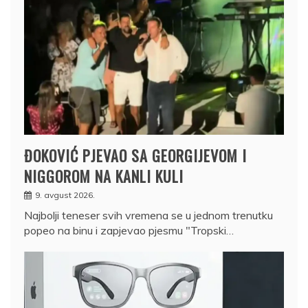
ĐOKOVIĆ PJEVAO SA GEORGIJEVOM I
NIGGOROM NA KANLI KULI
9. avgust 2026.
Najbolji teneser svih vremena se u jednom trenutku
popeo na binu i zapjevao pjesmu "Tropski…