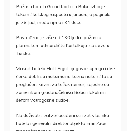
Požar u hotelu Grand Kartal u Boluu izbio je
tokom školskog raspusta u januaru, a poginulo
je 78 ljudi, među njima i 34 dece.
Povređeno je više od 130 ljudi u požaru u
planinskom odmaralištu Kartalkaja, na severu
Turske.
Vlasnik hotela Halit Ergul, njegova supruga i dve
ćerke dobili su maksimalnu kaznu nakon što su
proglašeni krivim za težak nemar, zajedno sa
zamenikom gradonačelnika Bolua i lokalnim
šefom vatrogasne službe.
Na doživotni zatvor osuđeni su i zet vlasnika
hotela i generalni direktor objekta Emir Aras i
menadžer hotela Zeki Jilmaz.