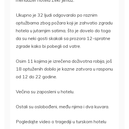
Ukupno je 32 ljudi odgovaralo po raznim
optužbama zbog požara koji je zahvatio zgradu
hotela u jutarnjim satima, što je dovelo do toga
da su neki gosti skakali sa prozora 12-spratne
zgrade kako bi pobegli od vatre.
Osim 11 kojima je izrečena doživotna robija, još
18 optuženih dobilo je kazne zatvora u rasponu
od 12 do 22 godine.
Većina su zaposleni u hotelu.
Ostali su oslobođeni, među njima i dva kuvara.
Pogledajte video o tragediji u turskom hotelu