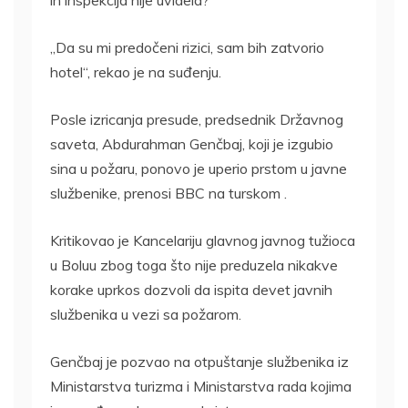
„Da su mi predočeni rizici, sam bih zatvorio
hotel“, rekao je na suđenju.
Posle izricanja presude, predsednik Državnog
saveta, Abdurahman Genčbaj, koji je izgubio
sina u požaru, ponovo je uperio prstom u javne
službenike, prenosi BBC na turskom .
Kritikovao je Kancelariju glavnog javnog tužioca
u Boluu zbog toga što nije preduzela nikakve
korake uprkos dozvoli da ispita devet javnih
službenika u vezi sa požarom.
Genčbaj je pozvao na otpuštanje službenika iz
Ministarstva turizma i Ministarstva rada kojima