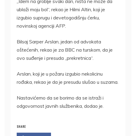
„Idem na groblje svaki dan, ništa ne može da
ublaži moju bol“, rekao je Hilmi Altin, koji je
izgubio suprugu i devetogodišnju ćerku,
novinskoj agenciji AFP.
Bilsaj Sarper Arslan, jedan od advokata
oštećenih, rekao je za BBC na turskom, da je
ovo suđenje i presuda „prekretnica“.
Arslan, koji je u požaru izgubio nekolicinu
rođaka, rekao je da je presudu slušao u suzama.
Nastavićemo da se borimo da se istraži i
odgovornost javnih službenika, dodao je.
SHARE