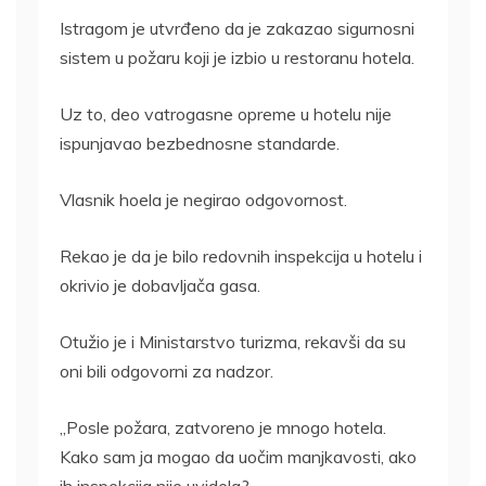
Istragom je utvrđeno da je zakazao sigurnosni
sistem u požaru koji je izbio u restoranu hotela.
Uz to, deo vatrogasne opreme u hotelu nije
ispunjavao bezbednosne standarde.
Vlasnik hoela je negirao odgovornost.
Rekao je da je bilo redovnih inspekcija u hotelu i
okrivio je dobavljača gasa.
Otužio je i Ministarstvo turizma, rekavši da su
oni bili odgovorni za nadzor.
„Posle požara, zatvoreno je mnogo hotela.
Kako sam ja mogao da uočim manjkavosti, ako
ih inspekcija nije uvidela?