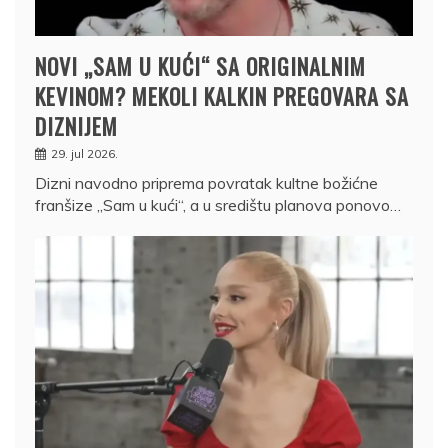
NOVI „SAM U KUĆI“ SA ORIGINALNIM
KEVINOM? MEKOLI KALKIN PREGOVARA SA
DIZNIJEM
29. jul 2026.
Dizni navodno priprema povratak kultne božićne
franšize „Sam u kući“, a u središtu planova ponovo…