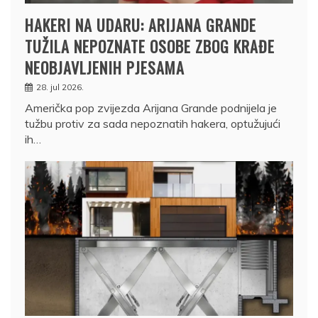
HAKERI NA UDARU: ARIJANA GRANDE
TUŽILA NEPOZNATE OSOBE ZBOG KRAĐE
NEOBJAVLJENIH PJESAMA
28. jul 2026.
Američka pop zvijezda Arijana Grande podnijela je
tužbu protiv za sada nepoznatih hakera, optužujući
ih…