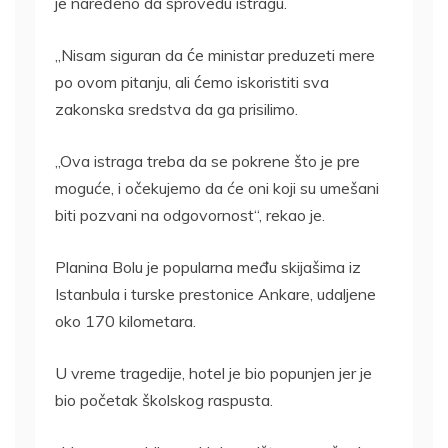
je naređeno da sprovedu istragu.
„Nisam siguran da će ministar preduzeti mere
po ovom pitanju, ali ćemo iskoristiti sva
zakonska sredstva da ga prisilimo.
„Ova istraga treba da se pokrene što je pre
moguće, i očekujemo da će oni koji su umešani
biti pozvani na odgovornost“, rekao je.
Planina Bolu je popularna među skijašima iz
Istanbula i turske prestonice Ankare, udaljene
oko 170 kilometara.
U vreme tragedije, hotel je bio popunjen jer je
bio početak školskog raspusta.