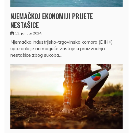
NJEMAČKOJ EKONOMIJI PRIJETE
NESTAŠICE
13. januar 2024.
Njemačka industrijsko-trgovinska komora (DIHK)
upozorila je na moguće zastoje u proizvodnji i
nestašice zbog sukoba…