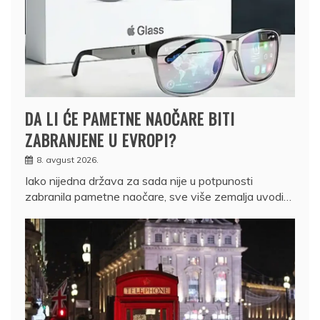
DA LI ĆE PAMETNE NAOČARE BITI
ZABRANJENE U EVROPI?
8. avgust 2026.
Iako nijedna država za sada nije u potpunosti
zabranila pametne naočare, sve više zemalja uvodi…