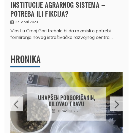
INSTITUCIJE AGRARNOG SISTEMA –
POTREBA ILI FIKCIJA?
27. april 2023.
Vlast u Crnoj Gori trebalo bi da razmisli o potrebi
formiranja novog istraživačko razvojnog centra…
HRONIKA
DRŽAVLJANIN RUSIJE
OSUMNJIČEN DA JE
PRODAO TUĐI BMW,
DRŽAVU NAPUSTIO
BRODOM
12. februar 2025.