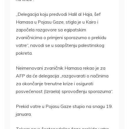
„Delegacija koju predvodi Halil al Haja, šef
Hamasa u Pojasu Gaze, stigla je u Kairo i
započela razgovore sa egipatskim
zvaničnicima o primjeni sporazuma o prekidu
vatre“, navodi se u saopštenju palestinskog
pokreta.
Neimenovani zvaničnik Hamasa rekao je za
AFP da će delegacija „razgovarati o načinima
za okončanje trenutne krize i osigurati
posvećenost (Izraela) sprovođenju sporazuma“.
Prekid vatre u Pojasu Gaze stupio na snagu 19.
januara.
Tokom prve šestonedeljne faze prekida vatre,