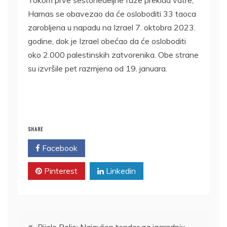
Hamas se obavezao da će osloboditi 33 taoca
zarobljena u napadu na Izrael 7. oktobra 2023.
godine, dok je Izrael obećao da će osloboditi
oko 2.000 palestinskih zatvorenika. Obe strane
su izvršile pet razmjena od 19. januara.
SHARE
Facebook
Twitter
Pinterest
Linkedin
Kretanje
Bijelo Polje: Najavljen tender za izgradnju