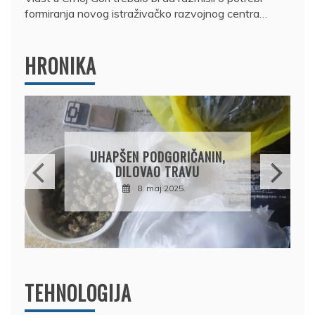
formiranja novog istraživačko razvojnog centra…
HRONIKA
DRŽAVLJANIN RUSIJE
OSUMNJIČEN DA JE
PRODAO TUĐI BMW,
DRŽAVU NAPUSTIO
BRODOM
12. februar 2025.
TEHNOLOGIJA