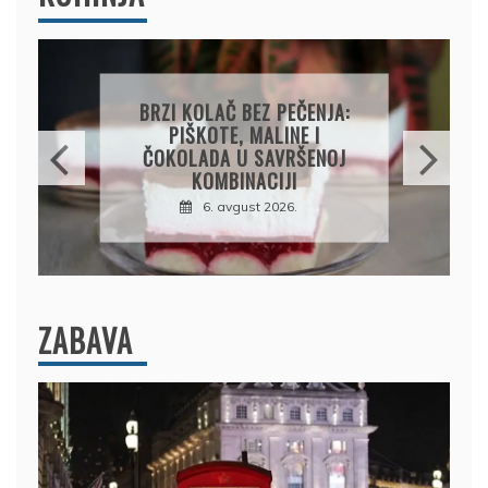
PAPRIKE SA MESOM I
PIRINČEM NA KAŠIKU:
SOČAN I JEDNOSTAVAN
RUČAK IZ JEDNE ŠERPE
7. avgust 2026.
ZABAVA