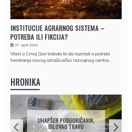
INSTITUCIJE AGRARNOG SISTEMA –
POTREBA ILI FIKCIJA?
27. april 2023.
Vlast u Crnoj Gori trebalo bi da razmisli o potrebi
formiranja novog istraživačko razvojnog centra…
HRONIKA
DRŽAVLJANIN RUSIJE
OSUMNJIČEN DA JE
PRODAO TUĐI BMW,
DRŽAVU NAPUSTIO