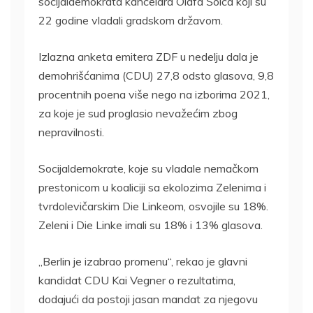
socijaldemokrata kancelara Olafa Šolca koji su
22 godine vladali gradskom državom.
Izlazna anketa emitera ZDF u nedelju dala je
demohrišćanima (CDU) 27,8 odsto glasova, 9,8
procentnih poena više nego na izborima 2021,
za koje je sud proglasio nevažećim zbog
nepravilnosti.
Socijaldemokrate, koje su vladale nemačkom
prestonicom u koaliciji sa ekolozima Zelenima i
tvrdolevičarskim Die Linkeom, osvojile su 18%.
Zeleni i Die Linke imali su 18% i 13% glasova.
„Berlin je izabrao promenu“, rekao je glavni
kandidat CDU Kai Vegner o rezultatima,
dodajući da postoji jasan mandat za njegovu