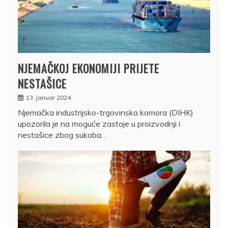
NJEMAČKOJ EKONOMIJI PRIJETE
NESTAŠICE
13. januar 2024.
Njemačka industrijsko-trgovinska komora (DIHK)
upozorila je na moguće zastoje u proizvodnji i
nestašice zbog sukoba…