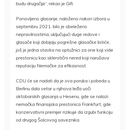
budu drugačije“, rekao je Gifi.
Ponovljeno glasanje, naloženo nakon izbora u
septembru 2021. bilo je obeleženo
nepravilnostima, uključujući duge redove i
glasače koji dobijaju pogrešne glasačke listiće,
još je jedna stavka na optužnici za one koji vide
prestonicu kao sklerotični nered koji narušava
reputaciju Nemačke za efikasnost.
CDU će se nadati da je ova poruka i pobeda u
Berlinu dala vetar u njihova leđa uoči
oktobarskih glasanja u Hesenu, gde se nalazi
nemačka finansijska prestonica Frankfurt, gde
konzervativni premijer rizikuje da izgubi funkciju
od drugog Šolcovog saveznika.