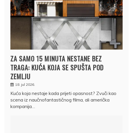
ZA SAMO 15 MINUTA NESTANE BEZ
TRAGA: KUĆA KOJA SE SPUŠTA POD
ZEMLJU
18. jul 2026.
Kuća koja nestaje kada prijeti opasnost? Zvuči kao
scena iz naučnofantastičnog filma, ali američka
kompanija…