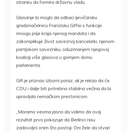
stranku da formira državnu vladu.
Glasanje bi moglo da odbaci ljevičarsku
gradonačelnicu Franzisku Giffei s funkcije
mnogo prije kraja njenog mandata i da
zakomplikuje život saveznoj kancelarki, njenom
partijskom savezniku, oduzimanjem njegovoj
koaliciji više glasova u gornjem domu
parlamenta.
Gifi je priznao izborni poraz, ali je rekao da će
CDU i dalje biti potrebna stabilna većina da bi
upravljala nemačkom prestonicom.
„Moramo veoma jasno da vidimo da ovaj
rezultat prvo pokazuje da Berlinci nisu
zadovoljni onim što postoji. Oni žele da stvari