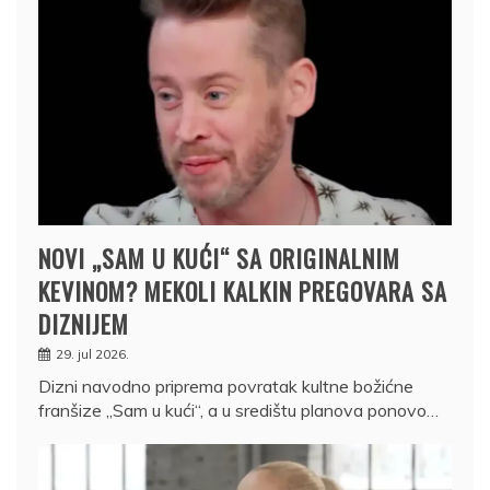
NOVI „SAM U KUĆI“ SA ORIGINALNIM
KEVINOM? MEKOLI KALKIN PREGOVARA SA
DIZNIJEM
29. jul 2026.
Dizni navodno priprema povratak kultne božićne
franšize „Sam u kući“, a u središtu planova ponovo…