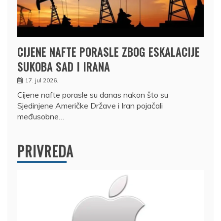
CIJENE NAFTE PORASLE ZBOG ESKALACIJE
SUKOBA SAD I IRANA
17. jul 2026.
Cijene nafte porasle su danas nakon što su
Sjedinjene Američke Države i Iran pojačali
međusobne…
PRIVREDA