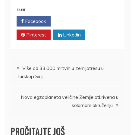
SHARE
Facebook
Twitter
Pinterest
Linkedin
Kretanje
Više od 33.000 mrtvih u zemljotresu u
Turskoj i Siriji
članka
Nova egzoplaneta veličine Zemlje otkrivena u
solarnom okruženju
PROČITAJTE JOŠ