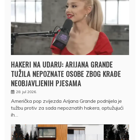
HAKERI NA UDARU: ARIJANA GRANDE
TUŽILA NEPOZNATE OSOBE ZBOG KRAĐE
NEOBJAVLJENIH PJESAMA
28. jul 2026.
Američka pop zvijezda Arijana Grande podnijela je
tužbu protiv za sada nepoznatih hakera, optužujući
ih…