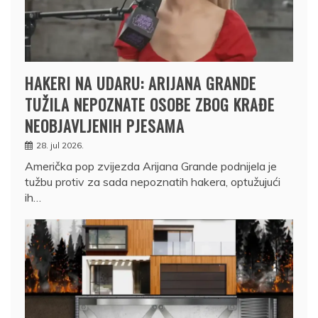
HAKERI NA UDARU: ARIJANA GRANDE
TUŽILA NEPOZNATE OSOBE ZBOG KRAĐE
NEOBJAVLJENIH PJESAMA
28. jul 2026.
Američka pop zvijezda Arijana Grande podnijela je
tužbu protiv za sada nepoznatih hakera, optužujući
ih…