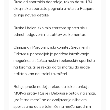
Rusa od sportskih događaja, rekao da su 184
ukrajinska sportista poginula u ratu sa Rusijom,
ali nije naveo detalje.
Rusko i belorusko ministarstvo sporta nisu
odmah odgovorili na zahtev za komentar.
Olimpijski i Paraolimpijski komitet Sjedinjenih
Država u ponedeljak je podržao istraživanje
mogućnosti učešća ruskih i beloruskih sportista
na Igrama, ali je rekao da to moraju da urade
striktno kao neutralni takmičari.
Bah je prošle nedelje rekao da, iako sankcije
MOK-a protiv Rusije i Belorusije ostaju na snazi,
„zaštitne mere“ ne dozvoljavanja njihovim
sportistima da se takmiče na međunarodnim