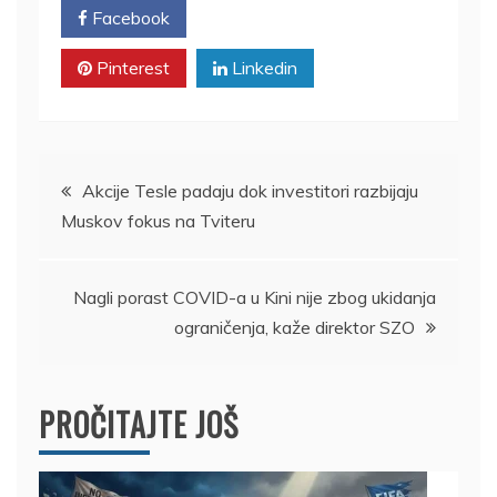
Facebook
Twitter
Pinterest
Linkedin
Kretanje
Akcije Tesle padaju dok investitori razbijaju
Muskov fokus na Tviteru
članka
Nagli porast COVID-a u Kini nije zbog ukidanja
ograničenja, kaže direktor SZO
PROČITAJTE JOŠ