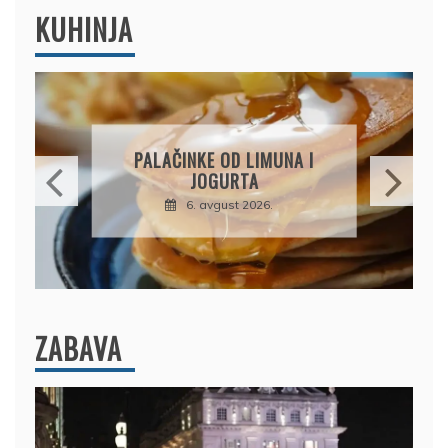
KUHINJA
BRZI KOLAČ BEZ PEČENJA:
PIŠKOTE, MALINE I
ČOKOLADA U SAVRŠENOJ
KOMBINACIJI
6. avgust 2026.
ZABAVA