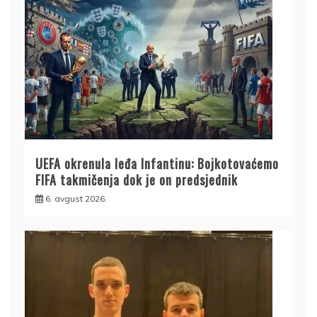
UEFA okrenula leđa Infantinu: Bojkotovaćemo
FIFA takmičenja dok je on predsjednik
6. avgust 2026.