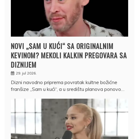
NOVI „SAM U KUĆI“ SA ORIGINALNIM
KEVINOM? MEKOLI KALKIN PREGOVARA SA
DIZNIJEM
29. jul 2026.
Dizni navodno priprema povratak kultne božićne
franšize „Sam u kući“, a u središtu planova ponovo…