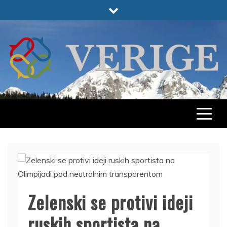
Skip
to
content
VERIGE
ODABRANO
Zelenski se protivi ideji
ruskih sportista na