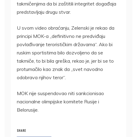
takmičenjima da bi zaštitili integritet događaja
predstavljaju drugu stvar.
U svom video obraćanju, Zelenski je rekao da
principi MOK-a „definitivno ne predviđaju
povlađivanje terorističkim državama“. Ako bi
ruskim sportistima bilo dozvoljeno da se
takmiče, to bi bila greška, rekao je, jer bi se to
protumačilo kao znak da „svet navodno
odobrava njihov teror“.
MOK nije suspendovao niti sankcionisao
nacionalne olimpijske komitete Rusije i
Belorusije.
SHARE