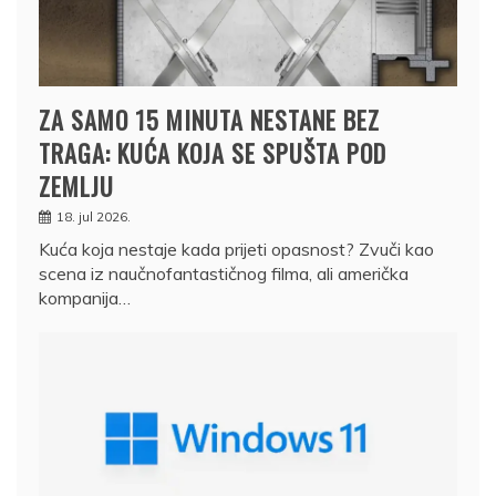
ZA SAMO 15 MINUTA NESTANE BEZ
TRAGA: KUĆA KOJA SE SPUŠTA POD
ZEMLJU
18. jul 2026.
Kuća koja nestaje kada prijeti opasnost? Zvuči kao
scena iz naučnofantastičnog filma, ali američka
kompanija…