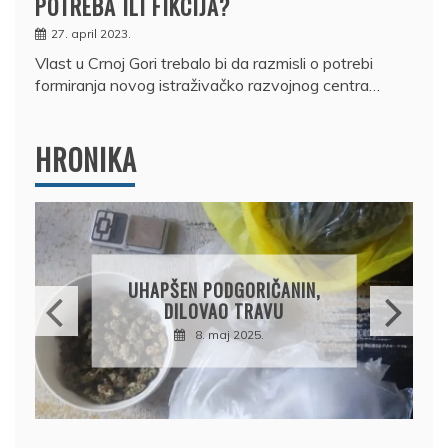
POTREBA ILI FIKCIJA?
27. april 2023.
Vlast u Crnoj Gori trebalo bi da razmisli o potrebi
formiranja novog istraživačko razvojnog centra…
HRONIKA
DRŽAVLJANIN RUSIJE
OSUMNJIČEN DA JE
PRODAO TUĐI BMW,
DRŽAVU NAPUSTIO
BRODOM
12. februar 2025.