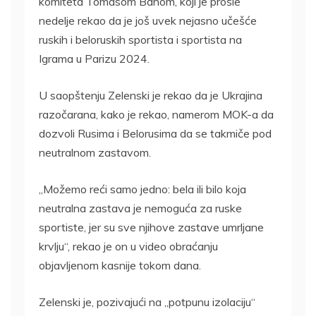
komiteta Tomasom Bahom, koji je prošle
nedelje rekao da je još uvek nejasno učešće
ruskih i beloruskih sportista i sportista na
Igrama u Parizu 2024.
U saopštenju Zelenski je rekao da je Ukrajina
razočarana, kako je rekao, namerom MOK-a da
dozvoli Rusima i Belorusima da se takmiče pod
neutralnom zastavom.
„Možemo reći samo jedno: bela ili bilo koja
neutralna zastava je nemoguća za ruske
sportiste, jer su sve njihove zastave umrljane
krvlju“, rekao je on u video obraćanju
objavljenom kasnije tokom dana.
Zelenski je, pozivajući na „potpunu izolaciju“