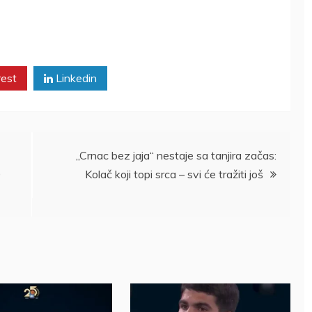
rest
Linkedin
„Crnac bez jaja“ nestaje sa tanjira začas:
0
Kolač koji topi srca – svi će tražiti još