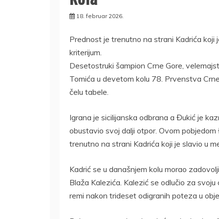
18. februar 2026.
Prednost je trenutno na strani Kadrića koji 
kriterijum.
Desetostruki šampion Crne Gore, velemajsto
Tomića u devetom kolu 78. Prvenstva Crne
čelu tabele.
Igrana je sicilijanska odbrana a Đukić je ka
obustavio svoj dalji otpor. Ovom pobjedom 
trenutno na strani Kadrića koji je slavio u m
Kadrić se u današnjem kolu morao zadovolji
Blaža Kalezića. Kalezić se odlučio za svoju 
remi nakon trideset odigranih poteza u objek