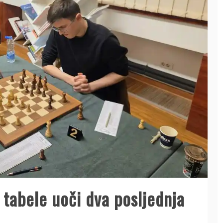
 tabele uoči dva posljednja