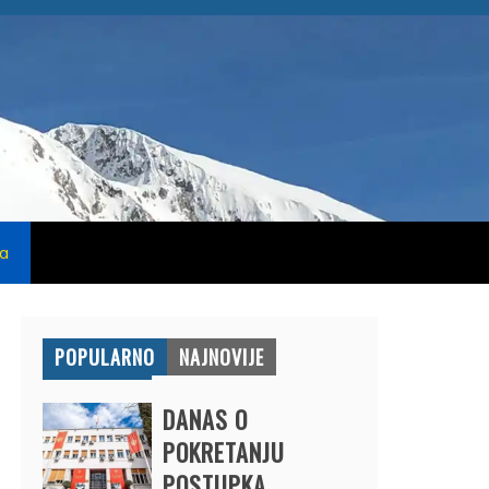
na
POPULARNO
NAJNOVIJE
DANAS O
POKRETANJU
POSTUPKA