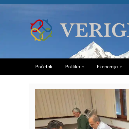
Skip
to
content
VERIGE
ODABRANO
Početak
Politika
Ekonomija