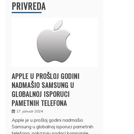
PRIVREDA
APPLE U PROŠLOJ GODINI
NADMAŠIO SAMSUNG U
GLOBALNOJ ISPORUCI
PAMETNIH TELEFONA
17. januar 2024.
Apple je u prošloj godini nadmašio
Samsung u globalnoj isporuci pametnih
telefona, pokazuju podaci kompanije…