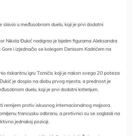
je slavio u međusobnom duelu, koji je prvi dodatni
r Nikola Đukić nadigrao je bijelim figurama Aleksandra
 Gore i izjednačio se kolegom Denisom Kadrićem na
znio riskantnu igru Tomića, koji je nakon svega 20 poteza
Đukić je dospio na diobu prvog mjesta, a prednost je
eđusobnom duelu, koji je prvi dodatni kriterijum.
ti remijem protiv iskusnog internacionalnog majsora,
omiljenu francusku odbranu, a protivnici su se saglasili na
tivno jednakoj poziciji.