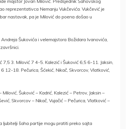
de majstor Jovan Milović. Predsjednik Šahovskog
ao reprezentativca Nemanju Vukčevića. Vukčević je
dobar nastavak, pa je Milović do poena došao u
a Andreja Šukovića i velemajstora Božidara Ivanovića,
završnici.
ć 7,5 3. Milović 7 4-5. Kalezić i Šuković 6,5 6-11. Jaksin,
 6 12-18. Pečurica, Šćekić, Nikač, Skvorcov, Vlatković,
 Milović, Šuković – Kadrić, Kalezić – Petrov, Jaksin –
ević, Skvorcov – Nikač, Vujačić – Pečurica, Vlatković –
ljubitelji šaha partije mogu pratiti preko sajta