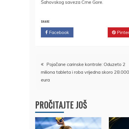
Šahovskog saveza Crne Gore.
SHARE
Facebook
Twitter
Pinte
Kretanje
Pojačane carinske kontrole: Oduzeto 2
miliona tableta i roba vrijedna skoro 28.00
članka
eura
PROČITAJTE JOŠ