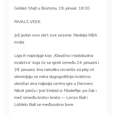
Golden Stejt u Bostonu, 19. januar, 19:30.
RIVALS VEEK
Još jedan novi obrt ove sezone: Nedelja NBA
rivala.
Liga ih najavljuje kao „Klasična i nadobudna
rivalstva“ koja će se igrati između 24. januara i
28. januara. Ima nekoliko revanša za plej-of,
obnavljaju se neka dugogodišnja rivalstva,
obračun dva najbolja centra igre u Denveru
Nikoli Jokiću i Joel Embiid iz Filadelfije, pa čak i
meč između brata i brata — Lonzo Ball i
LaMelo Ball se međusobno bore.