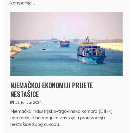
kompanije…
NJEMAČKOJ EKONOMIJI PRIJETE
NESTAŠICE
13. januar 2024.
Njemačka industrijsko-trgovinska komora (DIHK)
upozorila je na moguće zastoje u proizvodnji i
nestašice zbog sukoba…