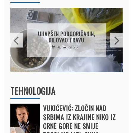
DRŽAVLJANIN RUSIJE
OSUMNJIČEN DA JE
PRODAO TUĐI BMW,
DRŽAVU NAPUSTIO
BRODOM
12. februar 2025.
TEHNOLOGIJA
VUKIĆEVIĆ: ZLOČIN NAD
SRBIMA IZ KRAJINE NIKO IZ
CRNE GORE NE SMIJE