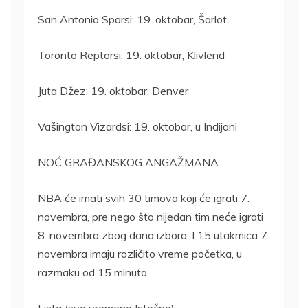
San Antonio Sparsi: 19. oktobar, Šarlot
Toronto Reptorsi: 19. oktobar, Klivlend
Juta Džez: 19. oktobar, Denver
Vašington Vizardsi: 19. oktobar, u Indijani
NOĆ GRAĐANSKOG ANGAŽMANA
NBA će imati svih 30 timova koji će igrati 7.
novembra, pre nego što nijedan tim neće igrati
8. novembra zbog dana izbora. I 15 utakmica 7.
novembra imaju različito vreme početka, u
razmaku od 15 minuta.