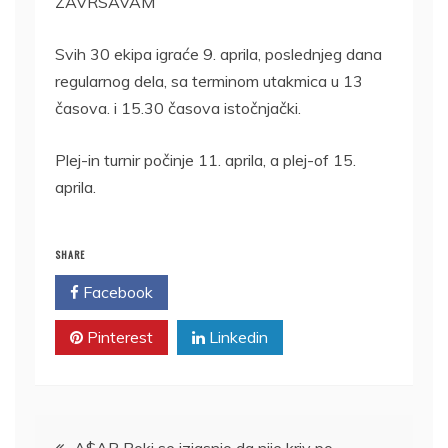
ZAVRSAVAM
Svih 30 ekipa igraće 9. aprila, poslednjeg dana
regularnog dela, sa terminom utakmica u 13
časova. i 15.30 časova istočnjački.
Plej-in turnir počinje 11. aprila, a plej-of 15.
aprila.
SHARE
Facebook
Twitter
Pinterest
Linkedin
Kretanje