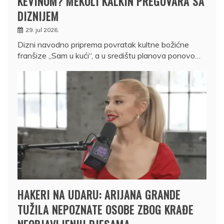
KEVINOM? MEKOLI KALKIN PREGOVARA SA
DIZNIJEM
29. jul 2026.
Dizni navodno priprema povratak kultne božićne
franšize „Sam u kući“, a u središtu planova ponovo…
HAKERI NA UDARU: ARIJANA GRANDE
TUŽILA NEPOZNATE OSOBE ZBOG KRAĐE