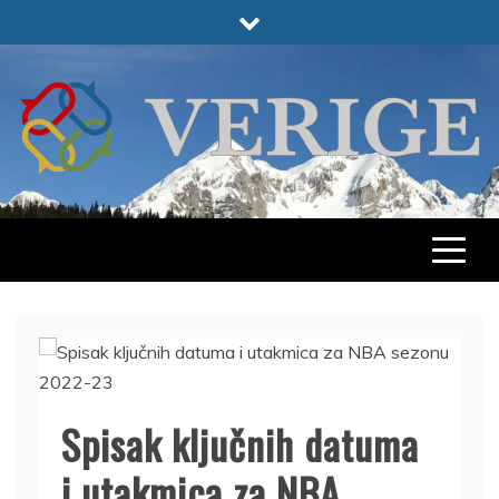
Skip
to
content
VERIGE
ODABRANO
Spisak ključnih datuma
i utakmica za NBA