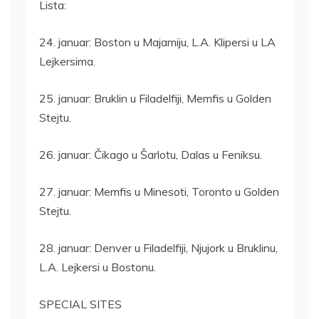
Lista:
24. januar: Boston u Majamiju, L.A. Klipersi u LA
Lejkersima.
25. januar: Bruklin u Filadelfiji, Memfis u Golden
Stejtu.
26. januar: Čikago u Šarlotu, Dalas u Feniksu.
27. januar: Memfis u Minesoti, Toronto u Golden
Stejtu.
28. januar: Denver u Filadelfiji, Njujork u Bruklinu,
L.A. Lejkersi u Bostonu.
SPECIAL SITES