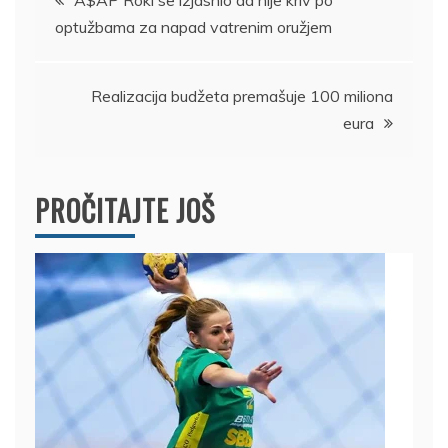
A$AP Roki se izjasnio da nije kriv po
optužbama za napad vatrenim oružjem
članka
Realizacija budžeta premašuje 100 miliona
eura
PROČITAJTE JOŠ