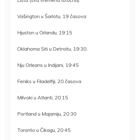
Lista (sva vremena Istočna):
Vašington u Šarlotu, 19 časova
Hjuston u Orlandu, 19:15
Oklahoma Siti u Detroitu, 19:30.
Nju Orleans u Indijani, 19:45
Feniks u Filadelfiji, 20 časova
Milvoki u Atlanti, 20:15
Portland u Majamiju, 20:30
Toronto u Čikagu, 20:45