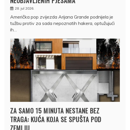
NEOBJAVLJENIH PJESAMA
28. jul 2026.
Američka pop zvijezda Arijana Grande podnijela je
tužbu protiv za sada nepoznatih hakera, optužujući
ih…
ZA SAMO 15 MINUTA NESTANE BEZ
TRAGA: KUĆA KOJA SE SPUŠTA POD
ZEMLJU