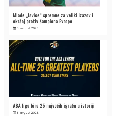
Mlade „lavice“ spremne za veliki izazov i
okršaj protiv šampiona Evrope
5. avgust 2026.
ABA liga bira 25 najvećih igrača u istoriji
5. avgust 2026.