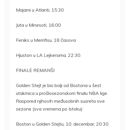
Majami u Atlanti, 15:30
Juta u Minesoti, 16:00
Feniks u Memfisu, 18 časova
Hjuston u LA Lejkersima, 22:30.
FINALE REMANŠI
Golden Stejt je bio bolji od Bostona u šest
utakmica u prošlosezonskom finalu NBA lige.
Raspored njihovih međusobnih susreta ove
sezone (sva vremena po Istoku):
Boston u Golden Stejtu, 10. decembar, 20:30.