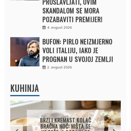
PROSLAVLJATI, OVIM
SKANDALOM SE MORA
POZABAVITI PREMIJER!
4. avgust 2026.
BUFON: PIRLO NEIZMJERNO
VOLI ITALIJU, IAKO JE
PROGNAN U SVOJOJ ZEMLJI
2. avgust 2026.
KUHINJA
KREMASTA TJESTENINA
SA FETA SIROM I PEČENIM