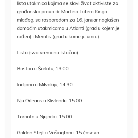
lista utakmica kojima se slavi život aktiviste za
građanska prava dr Martina Lutera Kinga
mlađeg, sa rasporedom za 16. januar naglašen
domaćim utakmicama u Atlanti (grad u kojem je
rođen) i Memfis (grad u kome je umro).
Lista (sva vremena Istočna):
Boston u Šarlotu, 13:00
Indijana u Milvokiju, 14:30
Nju Orleans u Klivlendu, 15:00
Toronto u Njujorku, 15:00
Golden Stejt u Vašingtonu, 15 časova