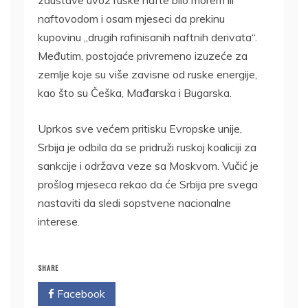
zaustave uvoz ruske nafte bilo morem ili
naftovodom i osam mjeseci da prekinu
kupovinu „drugih rafinisanih naftnih derivata“.
Međutim, postojaće privremeno izuzeće za
zemlje koje su više zavisne od ruske energije,
kao što su Češka, Mađarska i Bugarska.
Uprkos sve većem pritisku Evropske unije,
Srbija je odbila da se pridruži ruskoj koaliciji za
sankcije i održava veze sa Moskvom. Vučić je
prošlog mjeseca rekao da će Srbija pre svega
nastaviti da sledi sopstvene nacionalne
interese.
SHARE
Facebook
Twitter