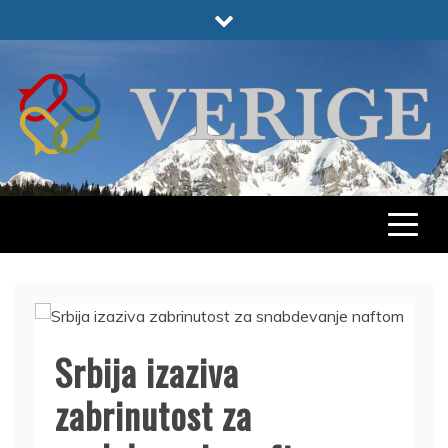
Skip
to
content
VERIGE
ODABRANO
Srbija izaziva
zabrinutost za