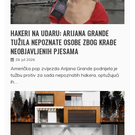
HAKERI NA UDARU: ARIJANA GRANDE
TUŽILA NEPOZNATE OSOBE ZBOG KRAĐE
NEOBJAVLJENIH PJESAMA
28. jul 2026.
Američka pop zvijezda Arijana Grande podnijela je
tužbu protiv za sada nepoznatih hakera, optužujući
ih…