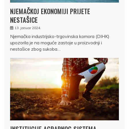
NJEMAČKOJ EKONOMIJI PRIJETE
NESTAŠICE
13. januar 2024.
Njemačka industrijsko-trgovinska komora (DIHK)
upozorila je na moguće zastoje u proizvodnji i
nestašice zbog sukoba…