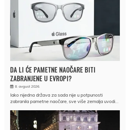
DA LI ĆE PAMETNE NAOČARE BITI
ZABRANJENE U EVROPI?
8. avgust 2026.
Iako nijedna država za sada nije u potpunosti
zabranila pametne naočare, sve više zemalja uvodi…