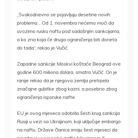
„Svakodnevno se pojavljuju desetine novih
problema… Od 1. novembra nećemo moći da
uvozimo rusku naftu pod sadašnjim sankcijama,
a ko zna koja će druga ograničenja biti doneta
do tada“, rekao je Vučić.
Zapadne sankcije Moskvi koštaće Beograd ove
godine 600 miliona dolara, smatra Vučić. On je
ranije rekao da je njegova zemlja pretrpela
značajne gubitke zbog kazni, a posebno zbog
ograničenja isporuke nafte.
EU je ovog mjeseca odobrila šesti krug sankcija
Rusiji u vezi sa Ukrajinom, koji uključuje embargo
na naftu. Države članice imaju šest mjeseci da