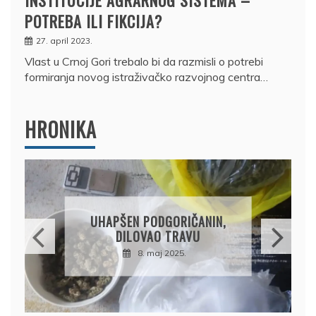
INSTITUCIJE AGRARNOG SISTEMA –
POTREBA ILI FIKCIJA?
27. april 2023.
Vlast u Crnoj Gori trebalo bi da razmisli o potrebi
formiranja novog istraživačko razvojnog centra…
HRONIKA
DRŽAVLJANIN RUSIJE
OSUMNJIČEN DA JE
PRODAO TUĐI BMW,
DRŽAVU NAPUSTIO
BRODOM
12. februar 2025.