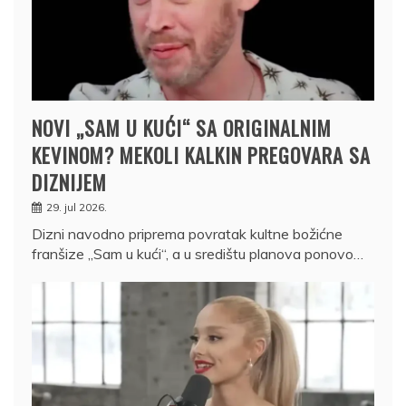
NOVI „SAM U KUĆI“ SA ORIGINALNIM
KEVINOM? MEKOLI KALKIN PREGOVARA SA
DIZNIJEM
29. jul 2026.
Dizni navodno priprema povratak kultne božićne
franšize „Sam u kući“, a u središtu planova ponovo…