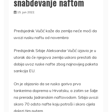
snabdevanje naftom
15. jun 2022.
Predsjednik Vučić kaže da zemlja neće moći da
uvozi rusku naftu od novembra
Predsjednik Srbije Aleksandar Vučić izjavio je u
utorak da će njegova zemlja uskoro prestati da
dobija uvoz ruske nafte zbog najnovijeg paketa
sankcija EU.
On je objasnio da se rusko gorivo prvo
tankerima doprema u Hrvatsku, a zatim se šalje
na preradu Jadranskim naftovodom. Srbija uvozi
skoro 70 odsto nafte koju potroši i skoro cijela
dolazi tim putem.