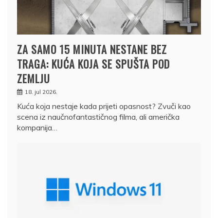
ZA SAMO 15 MINUTA NESTANE BEZ
TRAGA: KUĆA KOJA SE SPUŠTA POD
ZEMLJU
18. jul 2026.
Kuća koja nestaje kada prijeti opasnost? Zvuči kao
scena iz naučnofantastičnog filma, ali američka
kompanija…