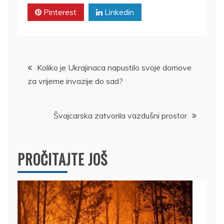
Pinterest
Linkedin
Kretanje
Koliko je Ukrajinaca napustilo svoje domove
za vrijeme invazije do sad?
članka
Švajcarska zatvorila vazdušni prostor
PROČITAJTE JOŠ