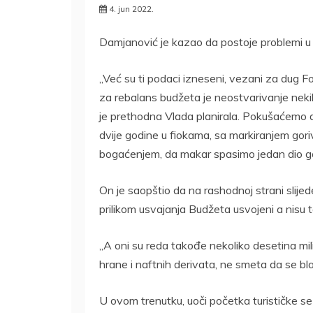
4. jun 2022.
Damjanović je kazao da postoje problemi u 
„Već su ti podaci izneseni, vezani za dug
za rebalans budžeta je neostvarivanje neki
je prethodna Vlada planirala. Pokušaćemo d
dvije godine u fiokama, sa markiranjem gor
bogaćenjem, da makar spasimo jedan dio god
On je saopštio da na rashodnoj strani slij
prilikom usvajanja Budžeta usvojeni a nisu 
„A oni su reda takođe nekoliko desetina mili
hrane i naftnih derivata, ne smeta da se 
U ovom trenutku, uoči početka turističke 