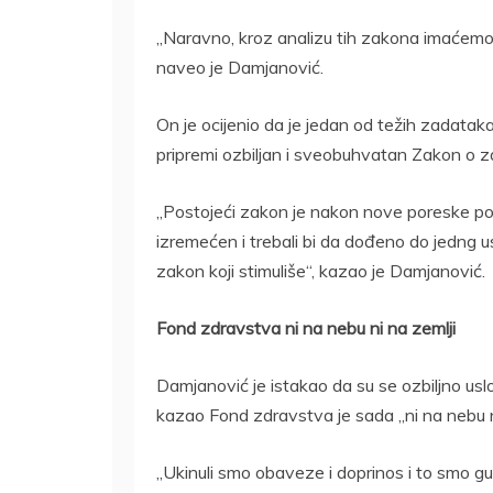
„Naravno, kroz analizu tih zakona imaćemo
naveo je Damjanović.
On je ocijenio da je jedan od težih zadata
pripremi ozbiljan i sveobuhvatan Zakon o 
„Postojeći zakon je nakon nove poreske po
izremećen i trebali bi da dođeno do jedng 
zakon koji stimuliše“, kazao je Damjanović.
Fond zdravstva ni na nebu ni na zemlji
Damjanović je istakao da su se ozbiljno uslo
kazao Fond zdravstva je sada „ni na nebu ni
„Ukinuli smo obaveze i doprinos i to smo g