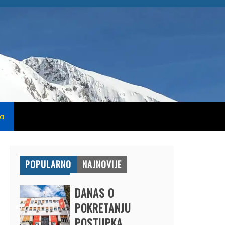
na
POPULARNO
NAJNOVIJE
DANAS O
POKRETANJU
POSTUPKA