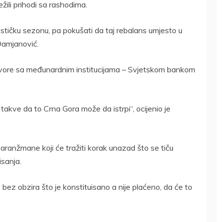
žili prihodi sa rashodima.
stičku sezonu, pa pokušati da taj rebalans umjesto u
Damjanović.
vore sa međunardnim institucijama – Svjetskom bankom
takve da to Crna Gora može da istrpi“, ocijenio je
 aranžmane koji će tražiti korak unazad što se tiču
isanja.
e, bez obzira što je konstituisano a nije plaćeno, da će to