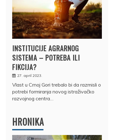
INSTITUCIJE AGRARNOG
SISTEMA – POTREBA ILI
FIKCIJA?
27. april 2023.
Vlast u Crnoj Gori trebalo bi da razmisli o
potrebi formiranja novog istraživačko
razvojnog centra…
HRONIKA
DRŽ