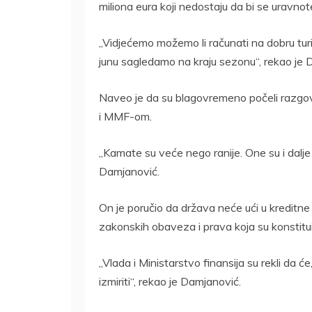
miliona eura koji nedostaju da bi se uravnote
„Vidjećemo možemo li računati na dobru turi
junu sagledamo na kraju sezonu“, rekao je 
Naveo je da su blagovremeno počeli razgo
i MMF-om.
„Kamate su veće nego ranije. One su i dalje 
Damjanović.
On je poručio da država neće ući u kreditne
zakonskih obaveza i prava koja su konstitu
„Vlada i Ministarstvo finansija su rekli da ć
izmiriti“, rekao je Damjanović.