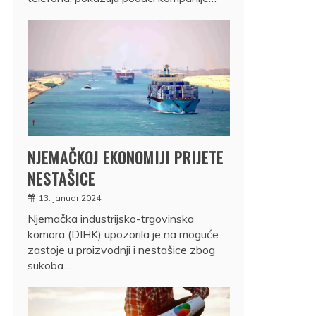
NJEMAČKOJ EKONOMIJI PRIJETE
NESTAŠICE
13. januar 2024.
Njemačka industrijsko-trgovinska
komora (DIHK) upozorila je na moguće
zastoje u proizvodnji i nestašice zbog
sukoba…