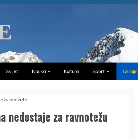
Svijet
Nauka
Kultura
Sport
Ukraji
a nedostaje za ravnotežu