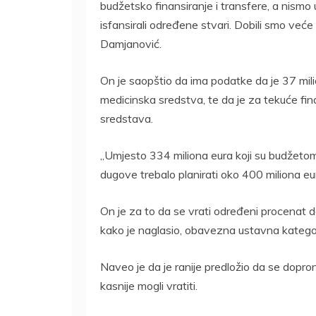
budžetsko finansiranje i transfere, a nismo
isfansirali određene stvari. Dobili smo veće
Damjanović.
On je saopštio da ima podatke da je 37 mil
medicinska sredstva, te da je za tekuće fi
sredstava.
„Umjesto 334 miliona eura koji su budžetom o
dugove trebalo planirati oko 400 miliona eu
On je za to da se vrati određeni procenat 
kako je naglasio, obavezna ustavna kategor
Naveo je da je ranije predložio da se dopro
kasnije mogli vratiti.