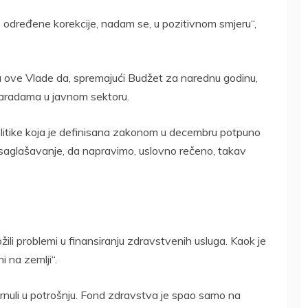
 određene korekcije, nadam se, u pozitivnom smjeru“,
ka ove Vlade da, spremajući Budžet za narednu godinu,
zaradama u javnom sektoru.
litike koja je definisana zakonom u decembru potpuno
usaglašavanje, da napravimo, uslovno rečeno, takav
žili problemi u finansiranju zdravstvenih usluga. Kaok je
 na zemlji“.
urnuli u potrošnju. Fond zdravstva je spao samo na