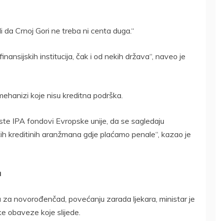
i da Crnoj Gori ne treba ni centa duga.“
nansijskih institucija, čak i od nekih država“, naveo je
mehanizi koje nisu kreditna podrška.
iste IPA fondovi Evropske unije, da se sagledaju
jećih kreditinih aranžmana gdje plaćamo penale“, kazao je
a
a za novorođenčad, povećanju zarada ljekara, ministar je
e obaveze koje slijede.