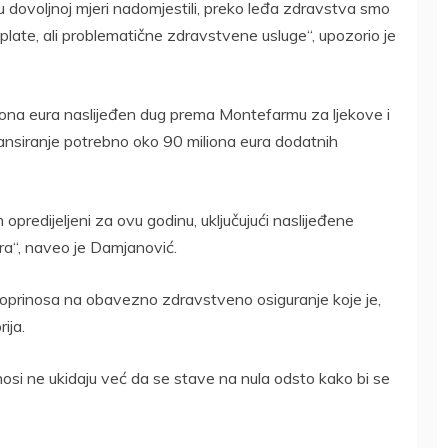
 u dovoljnoj mjeri nadomjestili, preko leđa zdravstva smo
 plate, ali problematične zdravstvene usluge“, upozorio je
iona eura naslijeđen dug prema Montefarmu za ljekove i
nansiranje potrebno oko 90 miliona eura dodatnih
predijeljeni za ovu godinu, uključujući naslijeđene
ra“, naveo je Damjanović.
doprinosa na obavezno zdravstveno osiguranje koje je,
ija.
nosi ne ukidaju već da se stave na nula odsto kako bi se
DRŽAVLJANIN