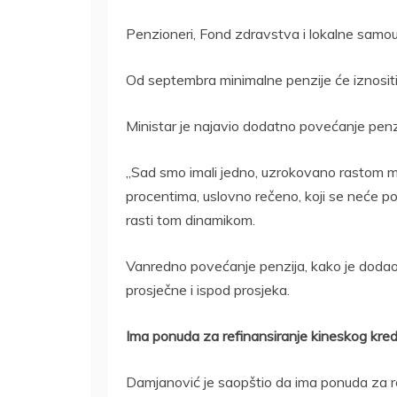
Penzioneri, Fond zdravstva i lokalne samo
Od septembra minimalne penzije će iznosit
Ministar je najavio dodatno povećanje penz
„Sad smo imali jedno, uzrokovano rastom min
procentima, uslovno rečeno, koji se neće po
rasti tom dinamikom.
Vanredno povećanje penzija, kako je dodao, 
prosječne i ispod prosjeka.
Ima ponuda za refinansiranje kineskog kred
Damjanović je saopštio da ima ponuda za r