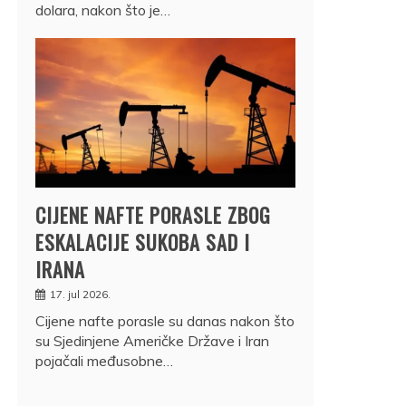
dolara, nakon što je…
CIJENE NAFTE PORASLE ZBOG
ESKALACIJE SUKOBA SAD I
IRANA
17. jul 2026.
Cijene nafte porasle su danas nakon što
su Sjedinjene Američke Države i Iran
pojačali međusobne…