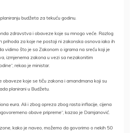
planiranju budžeta za tekuću godinu.
 Fonda zdravstva i obaveze koje su mnogo veće. Razlog
h prihoda za koje ne postoji ni zakonska osnova iako ih
a vidimo što je sa Zakonom o igrama na sreću koji je
iva, izmjenema zakona u vezi sa nezakonitim
ine“, rekao je ministar.
ede obaveze koje se tiču zakona i amandmana koji su
tada planirani u Budžetu.
ona eura. Ali i zbog opreza zbog rasta inflacije, cijena
blagovoremeno obave pripreme“, kazao je Damjanović.
sezone, kako je naveo, možemo da govorimo o nekih 50