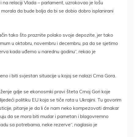
i na relaciji Vlada – parlament, uzrokovao je lošu
morala da bude bolja da bi se dobio dobro isplanirani
n tako što praznite polako svoje depozite, jer tako
inimum u oktobru, novembru i decembru, pa da se sjetimo
rva kada uđemo u narednu godinu“, rekao je
o i biti svjestan situacije u kojoj se nalazi Crna Gora.
ženje gdje se ekonosmki pravi šteta Crnoj Gori koje
deći politiku EU koja se tiče rata u Ukrajini. Tu govorim
sticije, pitanje je da li će nam neko kompezovati dmakar
kazuju da se mora biti mudar i pametan i blagovremno
kladu sa potrebama, neke rezerve“, naglasio je