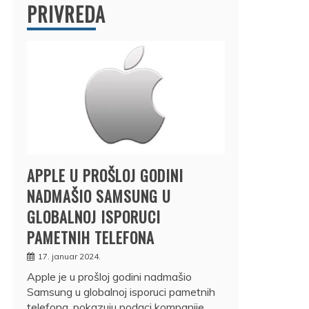
PRIVREDA
APPLE U PROŠLOJ GODINI
NADMAŠIO SAMSUNG U
GLOBALNOJ ISPORUCI
PAMETNIH TELEFONA
17. januar 2024.
Apple je u prošloj godini nadmašio
Samsung u globalnoj isporuci pametnih
telefona, pokazuju podaci kompanije…