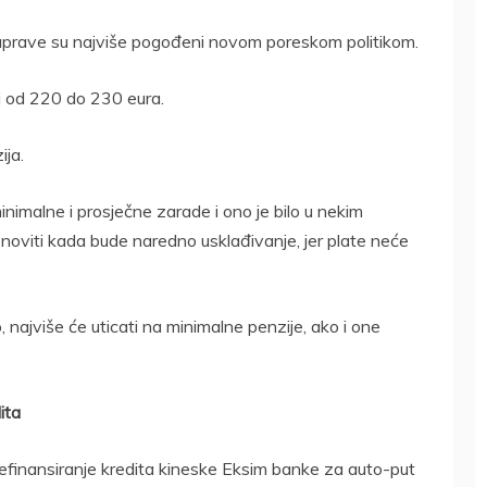
uprave su najviše pogođeni novom poreskom politikom.
i od 220 do 230 eura.
ija.
imalne i prosječne zarade i ono je bilo u nekim
noviti kada bude naredno usklađivanje, jer plate neće
najviše će uticati na minimalne penzije, ako i one
ita
efinansiranje kredita kineske Eksim banke za auto-put