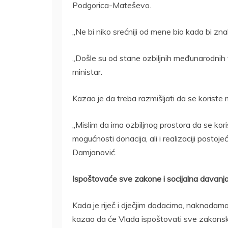
Podgorica-Mateševo.
„Ne bi niko srećniji od mene bio kada bi znal
„Došle su od stane ozbiljnih međunarodnih fi
ministar.
Kazao je da treba razmišljati da se koriste 
„Mislim da ima ozbiljnog prostora da se kor
mogućnosti donacija, ali i realizaciji posto
Damjanović.
Ispoštovaće sve zakone i socijalna davanj
Kada je riječ i dječjim dodacima, naknadam
kazao da će Vlada ispoštovati sve zakonsk