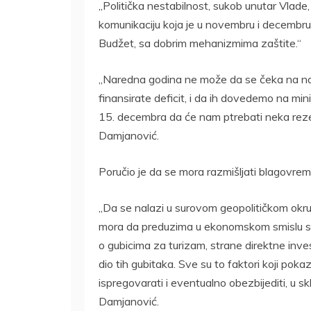
„Politička nestabilnost, sukob unutar Vlade, 
komunikaciju koja je u novembru i decembru 
Budžet, sa dobrim mehanizmima zaštite.“
„Naredna godina ne može da se čeka na nači
finansirate deficit, i da ih dovedemo na m
15. decembra da će nam ptrebati neka reze
Damjanović.
Poručio je da se mora razmišljati blagovremen
„Da se nalazi u surovom geopolitičkom okru
mora da preduzima u ekonomskom smislu slije
o gubicima za turizam, strane direktne inve
dio tih gubitaka. Sve su to faktori koji po
ispregovarati i eventualno obezbijediti, u s
Damjanović.