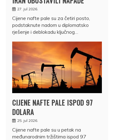
IRAN OBUSTAVILI NAPADE
27. jul 2026.
Cijene nafte pale su za četiri posto,
podstaknute nadom u diplomatsko
rješenje i deblokadu ključnog…
CIJENE NAFTE PALE ISPOD 97
DOLARA
25. jul 2026.
Cijene nafte pale su u petak na
međunarodnim tržištima ispod 97