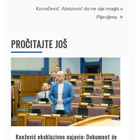
Kovačević: Abazović da ne sije maglu u
Pljevljima
PROČITAJTE JOŠ
Knežević ekskluzivno najavio: Dokument će