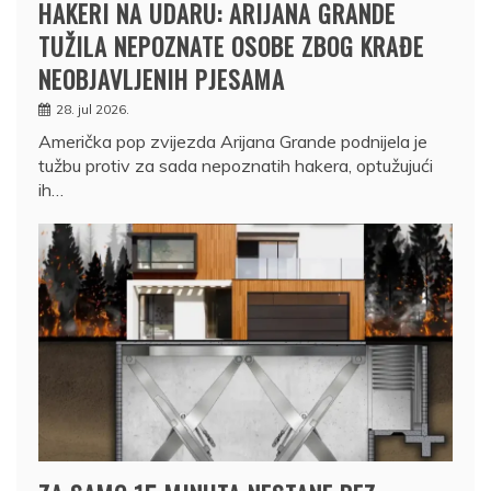
HAKERI NA UDARU: ARIJANA GRANDE
TUŽILA NEPOZNATE OSOBE ZBOG KRAĐE
NEOBJAVLJENIH PJESAMA
28. jul 2026.
Američka pop zvijezda Arijana Grande podnijela je
tužbu protiv za sada nepoznatih hakera, optužujući
ih…