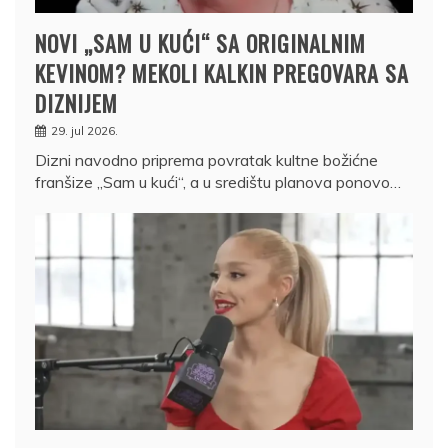
NOVI „SAM U KUĆI“ SA ORIGINALNIM
KEVINOM? MEKOLI KALKIN PREGOVARA SA
DIZNIJEM
29. jul 2026.
Dizni navodno priprema povratak kultne božićne
franšize „Sam u kući“, a u središtu planova ponovo…