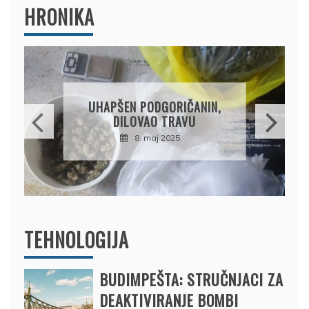
HRONIKA
DRŽAVLJANIN RUSIJE
OSUMNJIČEN DA JE
PRODAO TUĐI BMW,
DRŽAVU NAPUSTIO
BRODOM
12. februar 2025.
TEHNOLOGIJA
BUDIMPEŠTA: STRUČNJACI ZA
DEAKTIVIRANJE BOMBI