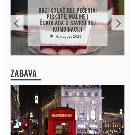
PAPRIKE SA MESOM I
PIRINČEM NA KAŠIKU:
SOČAN I JEDNOSTAVAN
RUČAK IZ JEDNE ŠERPE
7. avgust 2026.
ZABAVA