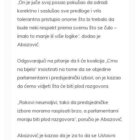
„On je juče svoj posao pokušao da odradi
korektno i saslušao sve predloge i vrlo
tolerantno pristupio onome što bi trebalo da
bude neki respekt prema svemu što se čulo –
imalo to manje ili više logike“, dodao je
Abazović.
Odgovarajući na pitanje da li će koalicija „Crno
na bijelo“ insistirati na tome da se objedine
parlamentarni i predsjednički izbori, on je kazao
da ćemo vidjeti šta će biti plod razgovora.
„Rokovi neumoljivi, tako da predsjedničke
izbore moramo raspisati brzo, a parlamentarni
moraju biti plod razgovora“, poručio je Abazović.
Abazović je kazao da je za to da se Ustavni