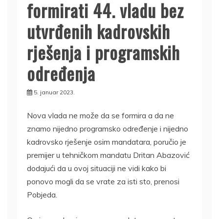
formirati 44. vladu bez
utvrđenih kadrovskih
rješenja i programskih
određenja
5. januar 2023.
Nova vlada ne može da se formira a da ne
znamo nijedno programsko određenje i nijedno
kadrovsko rješenje osim mandatara, poručio je
premijer u tehničkom mandatu Dritan Abazović
dodajući da u ovoj situaciji ne vidi kako bi
ponovo mogli da se vrate za isti sto, prenosi
Pobjeda.