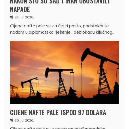
NAKON ŠTO SU SAD I IRAN OBUSTAVILI
NAPADE
27. jul 2026.
Cijene nafte pale su za četiri posto, podstaknute
nadom u diplomatsko rješenje i deblokadu ključnog…
CIJENE NAFTE PALE ISPOD 97 DOLARA
25. jul 2026.
Cijene nafte pale su u petak na međunarodnim