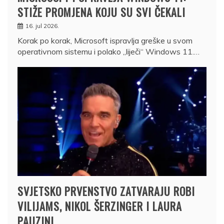
STIŽE PROMJENA KOJU SU SVI ČEKALI
16. jul 2026.
Korak po korak, Microsoft ispravlja greške u svom
operativnom sistemu i polako „liječi“ Windows 11.…
SVJETSKO PRVENSTVO ZATVARAJU ROBI
VILIJAMS, NIKOL ŠERZINGER I LAURA
PAUZINI