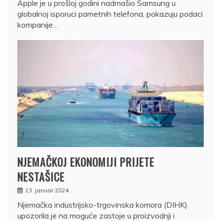
Apple je u prošloj godini nadmašio Samsung u
globalnoj isporuci pametnih telefona, pokazuju podaci
kompanije…
NJEMAČKOJ EKONOMIJI PRIJETE
NESTAŠICE
13. januar 2024.
Njemačka industrijsko-trgovinska komora (DIHK)
upozorila je na moguće zastoje u proizvodnji i