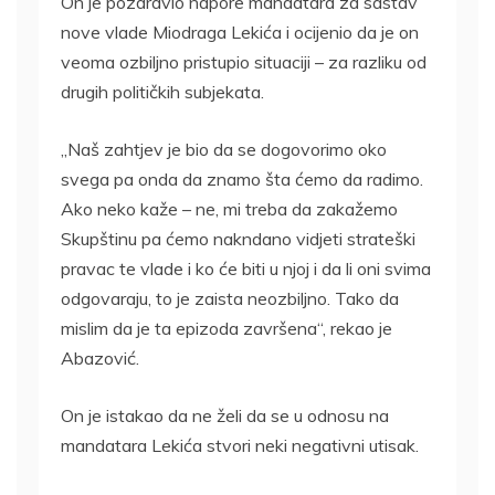
On je pozdravio napore mandatara za sastav
nove vlade Miodraga Lekića i ocijenio da je on
veoma ozbiljno pristupio situaciji – za razliku od
drugih političkih subjekata.
„Naš zahtjev je bio da se dogovorimo oko
svega pa onda da znamo šta ćemo da radimo.
Ako neko kaže – ne, mi treba da zakažemo
Skupštinu pa ćemo nakndano vidjeti strateški
pravac te vlade i ko će biti u njoj i da li oni svima
odgovaraju, to je zaista neozbiljno. Tako da
mislim da je ta epizoda završena“, rekao je
Abazović.
On je istakao da ne želi da se u odnosu na
mandatara Lekića stvori neki negativni utisak.