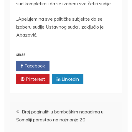
sud kompletira i da se izaberu sve četiri sudije.
„Apelujem na sve političke subjekte da se
izaberu sudije Ustavnog suda“, zaključio je
Abazović.
SHARE
Facebook
Twitter
Pinterest
Linkedin
Kretanje
Broj poginulih u bombaškim napadima u
Somaliji porastao na najmanje 20
članka