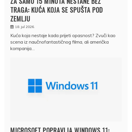
ZA SAMO 15 MINUTA NESTANE BEZ
TRAGA: KUĆA KOJA SE SPUŠTA POD
ZEMLJU
18. jul 2026.
Kuća koja nestaje kada prijeti opasnost? Zvuči kao
scena iz naučnofantastičnog filma, ali američka
kompanija…
MICROSOFT POPRAVLJA WINDOWS 11: