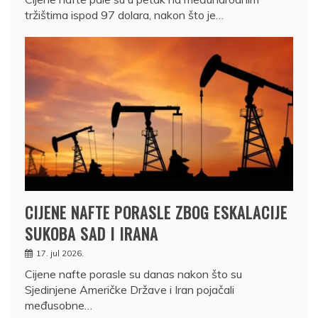
tržištima ispod 97 dolara, nakon što je…
CIJENE NAFTE PORASLE ZBOG ESKALACIJE
SUKOBA SAD I IRANA
17. jul 2026.
Cijene nafte porasle su danas nakon što su
Sjedinjene Američke Države i Iran pojačali
međusobne…