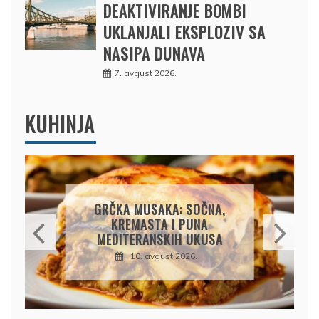
DEAKTIVIRANJE BOMBI
UKLANJALI EKSPLOZIV SA
NASIPA DUNAVA
7. avgust 2026.
KUHINJA
TJESTENINA SA PESTOM,
ČERI PARADAJZOM I
MOCARELOM: LJETNI
RUČAK GOTOV ZA 20
MINUTA
10. avgust 2026.