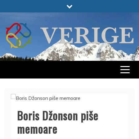
Skip
to
content
VERIGE
ODABRANO
Boris Džonson piše
memoare