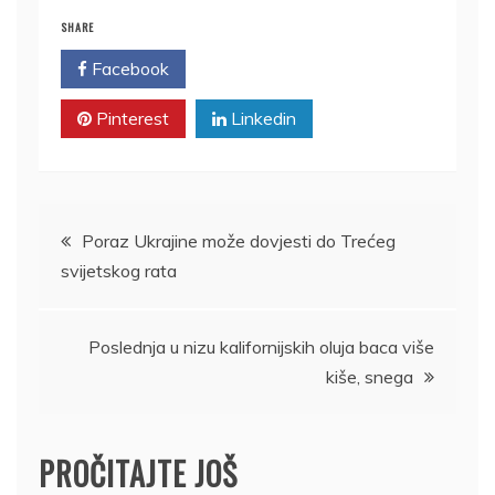
SHARE
Facebook
Twitter
Pinterest
Linkedin
Kretanje
Poraz Ukrajine može dovjesti do Trećeg
svijetskog rata
članka
Poslednja u nizu kalifornijskih oluja baca više
kiše, snega
PROČITAJTE JOŠ