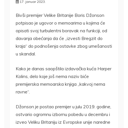
17. januar 2023.
Bivši premijer Velike Britanije Boris Džonson
potpisao je ugovor o memoarima u kojima će
opisati svoj turbulentni boravak na funkciji, od
davanja obećanja da će „izvesti Bregzit do
kraja“ do podnošenja ostavke zbog umešanosti
u skandal.
Kako je danas saopštila izdavačka kuća Harper
Kolins, delo koje još nema naziv biće
premijerska memoarska knjiga „kakvoj nema
ravne“.
Džonson je postao premijer u julu 2019. godine,
ostvario ogromnu izbornu pobedu u decembru i
izveo Veliku Britaniju iz Evropske unije naredne