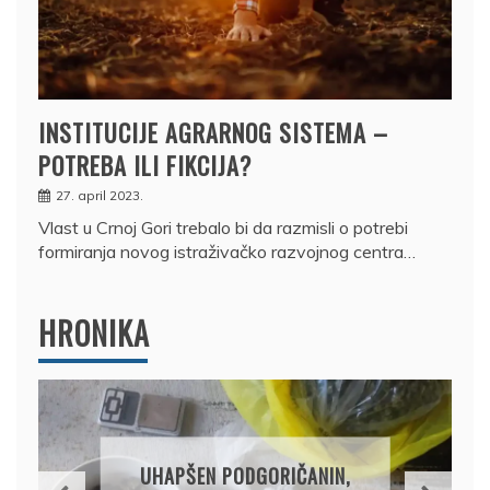
INSTITUCIJE AGRARNOG SISTEMA –
POTREBA ILI FIKCIJA?
27. april 2023.
Vlast u Crnoj Gori trebalo bi da razmisli o potrebi
formiranja novog istraživačko razvojnog centra…
HRONIKA
DRŽAVLJANIN RUSIJE
OSUMNJIČEN DA JE
PRODAO TUĐI BMW,