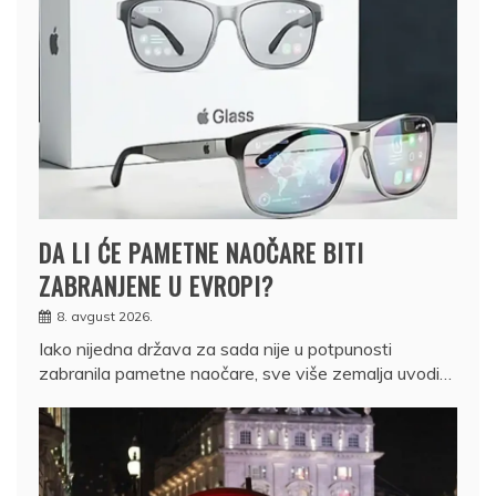
DA LI ĆE PAMETNE NAOČARE BITI
ZABRANJENE U EVROPI?
8. avgust 2026.
Iako nijedna država za sada nije u potpunosti
zabranila pametne naočare, sve više zemalja uvodi…