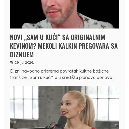
NOVI „SAM U KUĆI“ SA ORIGINALNIM
KEVINOM? MEKOLI KALKIN PREGOVARA SA
DIZNIJEM
29. jul 2026.
Dizni navodno priprema povratak kultne božićne
franšize „Sam u kući“, a u središtu planova ponovo…