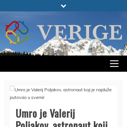
Skip
to
content
VERIGE
ODABRANO
Umro je Valerij
Poljakov, astronaut koji