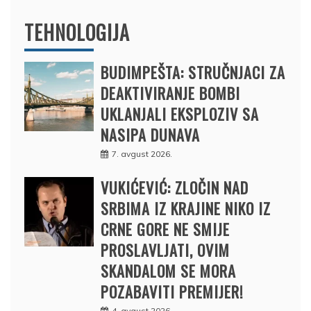
TEHNOLOGIJA
BUDIMPEŠTA: STRUČNJACI ZA
DEAKTIVIRANJE BOMBI
UKLANJALI EKSPLOZIV SA
NASIPA DUNAVA
7. avgust 2026.
VUKIĆEVIĆ: ZLOČIN NAD
SRBIMA IZ KRAJINE NIKO IZ
CRNE GORE NE SMIJE
PROSLAVLJATI, OVIM
SKANDALOM SE MORA
POZABAVITI PREMIJER!
4. avgust 2026.