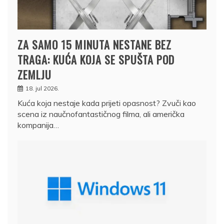
ZA SAMO 15 MINUTA NESTANE BEZ
TRAGA: KUĆA KOJA SE SPUŠTA POD
ZEMLJU
18. jul 2026.
Kuća koja nestaje kada prijeti opasnost? Zvuči kao
scena iz naučnofantastičnog filma, ali američka
kompanija…