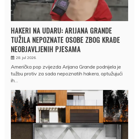
HAKERI NA UDARU: ARIJANA GRANDE
TUŽILA NEPOZNATE OSOBE ZBOG KRAĐE
NEOBJAVLJENIH PJESAMA
28. jul 2026.
Američka pop zvijezda Arijana Grande podnijela je
tužbu protiv za sada nepoznatih hakera, optužujući
ih…