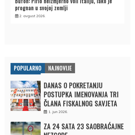
Bufon: Pirlo neizmjerno voli Italiju, iako je
prognan u svojoj zemlji
2. avgust 2026.
POPULARNO
NAJNOVIJE
DANAS O POKRETANJU
POSTUPKA IMENOVANJA TRI
ČLANA FISKALNOG SAVJETA
1. jun 2026.
ZA 24 SATA 23 SAOBRAĆAJNE