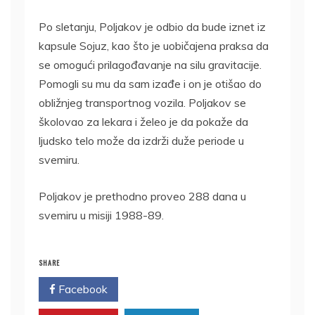
Po sletanju, Poljakov je odbio da bude iznet iz
kapsule Sojuz, kao što je uobičajena praksa da
se omogući prilagođavanje na silu gravitacije.
Pomogli su mu da sam izađe i on je otišao do
obližnjeg transportnog vozila. Poljakov se
školovao za lekara i želeo je da pokaže da
ljudsko telo može da izdrži duže periode u
svemiru.
Poljakov je prethodno proveo 288 dana u
svemiru u misiji 1988-89.
SHARE
Facebook
Twitter