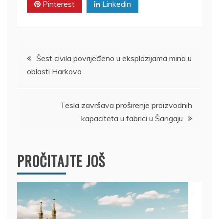
Pinterest
Linkedin
Kretanje
Šest civila povrijeđeno u eksplozijama mina u
oblasti Harkova
članka
Tesla završava proširenje proizvodnih
kapaciteta u fabrici u Šangaju
PROČITAJTE JOŠ