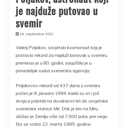
je najduže putovao u
svemir
19. septembar 2022.
Valerij Poljakov, sovjetski kosmonaut koji je
postavio rekord za najduži boravak u svemiru,
preminuo je u 80. godini, saopštila je u
ponedeljak ruska svemirska agencija.
Poljakovov rekord od 437 dana u svemiru
počeo je 8. januara 1994, kada su on i još
dvojica poleteli na dvodnevni let do sovjetske
svemirske stanice Mir. Dok je bio na Miru,
obišao je Zemlju više od 7.000 puta, pre nego
što se vratio 22. marta 1995. godine.