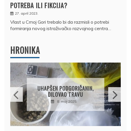
POTREBA ILI FIKCIJA?
27. april 2023.
Vlast u Crnoj Gori trebalo bi da razmisli o potrebi
formiranja novog istraživačko razvojnog centra…
HRONIKA
DRŽAVLJANIN RUSIJE
OSUMNJIČEN DA JE
ORIČANIN,
PRODAO TUĐI BMW,
TRAVU
DRŽAVU NAPUSTIO
2025.
BRODOM
12. februar 2025.