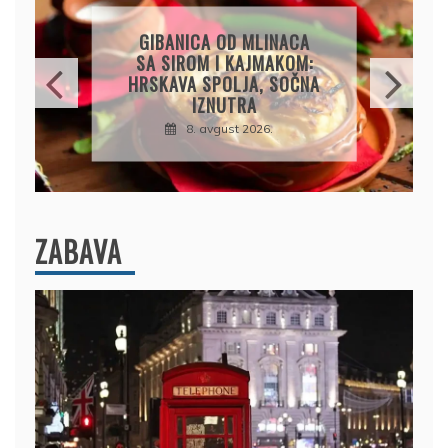
OSVJEŽAVAJUĆA
LIMUNADA OD
KRASTAVCA: SAVRŠEN
NAPITAK ZA VRELE DANE
8. avgust 2026.
ZABAVA