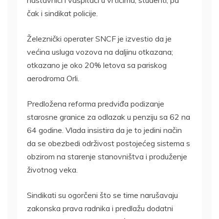
nastavnici i vaspitači u vrtićima, studenti, pa
čak i sindikat policije.
Železnički operater SNCF je izvestio da je
većina usluga vozova na daljinu otkazana;
otkazano je oko 20% letova sa pariskog
aerodroma Orli.
Predložena reforma predviđa podizanje
starosne granice za odlazak u penziju sa 62 na
64 godine. Vlada insistira da je to jedini način
da se obezbedi održivost postojećeg sistema s
obzirom na starenje stanovništva i produženje
životnog veka.
Sindikati su ogorčeni što se time narušavaju
zakonska prava radnika i predlažu dodatni