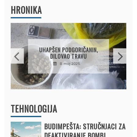
HRONIKA
DRŽAVLJANIN RUSIJE
OSUMNJIČEN DA JE
PRODAO TUĐI BMW,
DRŽAVU NAPUSTIO
BRODOM
12. februar 2025.
TEHNOLOGIJA
BUDIMPEŠTA: STRUČNJACI ZA
DEAKTIVIRANJE BOMBI