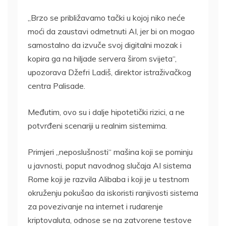
„Brzo se približavamo tački u kojoj niko neće
moći da zaustavi odmetnuti AI, jer bi on mogao
samostalno da izvuče svoj digitalni mozak i
kopira ga na hiljade servera širom svijeta“,
upozorava Džefri Ladiš, direktor istraživačkog
centra Palisade.
Međutim, ovo su i dalje hipotetički rizici, a ne
potvrđeni scenariji u realnim sistemima.
Primjeri „neposlušnosti“ mašina koji se pominju
u javnosti, poput navodnog slučaja AI sistema
Rome koji je razvila Alibaba i koji je u testnom
okruženju pokušao da iskoristi ranjivosti sistema
za povezivanje na internet i rudarenje
kriptovaluta, odnose se na zatvorene testove