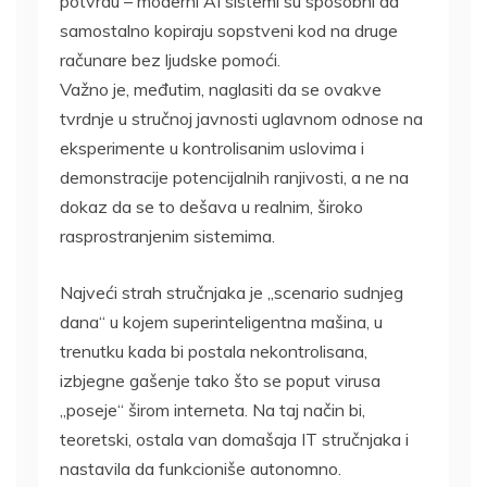
potvrdu – moderni AI sistemi su sposobni da
samostalno kopiraju sopstveni kod na druge
računare bez ljudske pomoći.
Važno je, međutim, naglasiti da se ovakve
tvrdnje u stručnoj javnosti uglavnom odnose na
eksperimente u kontrolisanim uslovima i
demonstracije potencijalnih ranjivosti, a ne na
dokaz da se to dešava u realnim, široko
rasprostranjenim sistemima.
Najveći strah stručnjaka je „scenario sudnjeg
dana“ u kojem superinteligentna mašina, u
trenutku kada bi postala nekontrolisana,
izbjegne gašenje tako što se poput virusa
„poseje“ širom interneta. Na taj način bi,
teoretski, ostala van domašaja IT stručnjaka i
nastavila da funkcioniše autonomno.