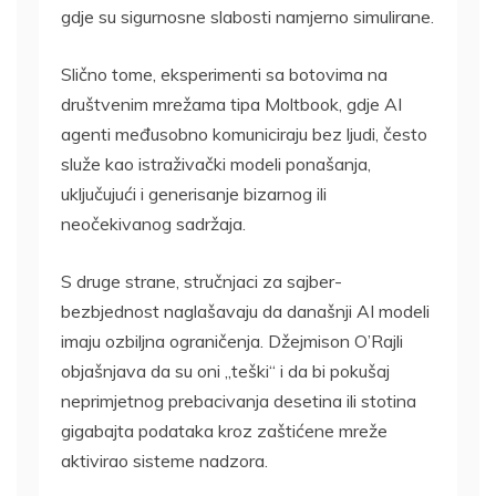
gdje su sigurnosne slabosti namjerno simulirane.
Slično tome, eksperimenti sa botovima na
društvenim mrežama tipa Moltbook, gdje AI
agenti međusobno komuniciraju bez ljudi, često
služe kao istraživački modeli ponašanja,
uključujući i generisanje bizarnog ili
neočekivanog sadržaja.
S druge strane, stručnjaci za sajber-
bezbjednost naglašavaju da današnji AI modeli
imaju ozbiljna ograničenja. Džejmison O’Rajli
objašnjava da su oni „teški“ i da bi pokušaj
neprimjetnog prebacivanja desetina ili stotina
gigabajta podataka kroz zaštićene mreže
aktivirao sisteme nadzora.