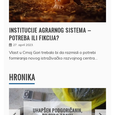
INSTITUCIJE AGRARNOG SISTEMA –
POTREBA ILI FIKCIJA?
27. april 2023.
Vlast u Crnoj Gori trebalo bi da razmisli o potrebi
formiranja novog istraživačko razvojnog centra…
HRONIKA
DRŽAVLJANIN RUSIJE
OSUMNJIČEN DA JE
PRODAO TUĐI BMW,