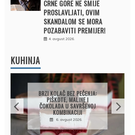
CRNE GORE NE SMIJE
PROSLAVLJATI, OVIM
SKANDALOM SE MORA
POZABAVITI PREMIJER!
4. avgust 2026.
KUHINJA
PAPRIKE SA MESOM I
PIRINČEM NA KAŠIKU:
SOČAN I JEDNOSTAVAN
RUČAK IZ JEDNE ŠERPE
7. avgust 2026.