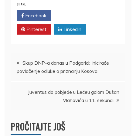
SHARE
Facebook
Twitter
Pinterest
Linkedin
Kretanje
Skup DNP-a danas u Podgorici: Iniciraće
povlačenje odluke o priznanju Kosova
članka
Juventus do pobjede u Lećeu golom Dušan
Vlahovića u 11. sekundi
PROČITAJTE JOŠ