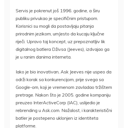
Servis je pokrenut još 1996. godine, a širu
publiku privukao je specifičnim pristupom.
Korisnici su mogli da postavljaju pitanja
prirodnim jezikom, umJesto da kucaju ključne
riječi. Upravo taj koncept, uz prepoznatljiv lik
digitalnog batlera Dživsa (Jeeves), izdvajao ga
je u ranim danima interneta.
Iako je bio inovativan, Ask Jeeves nije uspeo da
održi korak sa konkurencijom, prije svega sa
Google-om, koji je vremenom zavladao tržištem
pretrage. Nakon što je 2005. godine kompaniju
preuzeo InterActiveCorp (IAC), uslijedio je
rebrending u Ask.com. Nažalost, i karakteristični
batler je postepeno uklonjen iz identiteta
platforme.