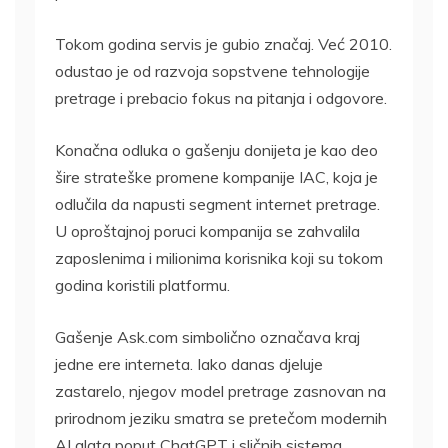
Tokom godina servis je gubio značaj. Već 2010.
odustao je od razvoja sopstvene tehnologije
pretrage i prebacio fokus na pitanja i odgovore.
Konačna odluka o gašenju donijeta je kao deo
šire strateške promene kompanije IAC, koja je
odlučila da napusti segment internet pretrage.
U oproštajnoj poruci kompanija se zahvalila
zaposlenima i milionima korisnika koji su tokom
godina koristili platformu.
Gašenje Ask.com simbolično označava kraj
jedne ere interneta. Iako danas djeluje
zastarelo, njegov model pretrage zasnovan na
prirodnom jeziku smatra se pretečom modernih
AI alata poput ChatGPT i sličnih sistema,