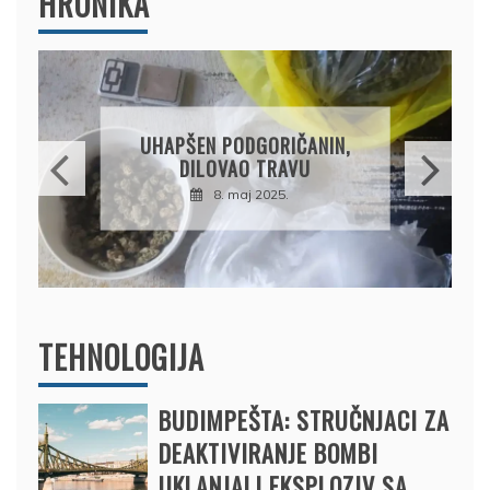
HRONIKA
DRŽAVLJANIN RUSIJE
OSUMNJIČEN DA JE
PRODAO TUĐI BMW,
DRŽAVU NAPUSTIO
BRODOM
12. februar 2025.
TEHNOLOGIJA
BUDIMPEŠTA: STRUČNJACI ZA
DEAKTIVIRANJE BOMBI
UKLANJALI EKSPLOZIV SA