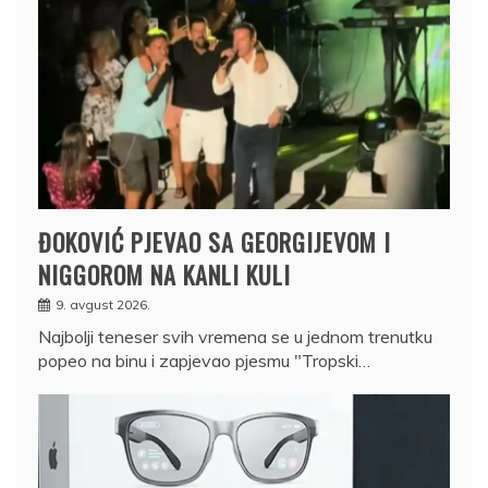
ĐOKOVIĆ PJEVAO SA GEORGIJEVOM I
NIGGOROM NA KANLI KULI
9. avgust 2026.
Najbolji teneser svih vremena se u jednom trenutku
popeo na binu i zapjevao pjesmu "Tropski…