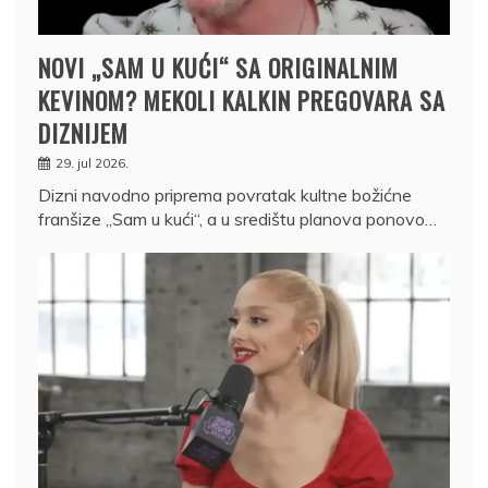
NOVI „SAM U KUĆI“ SA ORIGINALNIM
KEVINOM? MEKOLI KALKIN PREGOVARA SA
DIZNIJEM
29. jul 2026.
Dizni navodno priprema povratak kultne božićne
franšize „Sam u kući“, a u središtu planova ponovo…