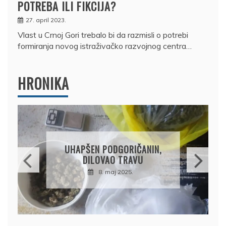
POTREBA ILI FIKCIJA?
27. april 2023.
Vlast u Crnoj Gori trebalo bi da razmisli o potrebi
formiranja novog istraživačko razvojnog centra…
HRONIKA
DRŽAVLJANIN RUSIJE
OSUMNJIČEN DA JE
PRODAO TUĐI BMW,
DRŽAVU NAPUSTIO
BRODOM
12. februar 2025.