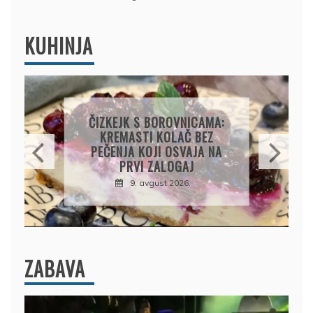
KUHINJA
KOLAČ S LIMUNOM I
SIROM: RECEPT ZA
KREMASTU POSLASTICU
KOJA SE TOPI U USTIMA
9. avgust 2026.
ZABAVA