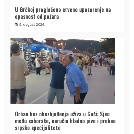
U Grčkoj proglašeno crveno upozorenje na
opasnost od požara
9. avgust 2026.
Orban bez obezbjeđenja uživa u Guči: Sjeo
među saboraše, naručio hladno pivo i probao
srpske specijalitete