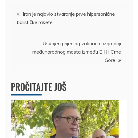
Kretanje
Iran je najavio stvaranje prve hipersonične
balističke rakete
članka
Usvojen prijedlog zakona o izgradnji
međunarodnog mosta između BiH i Crne
Gore
PROČITAJTE JOŠ