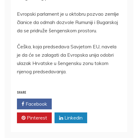
Evropski parlament je u oktobru pozvao zemlje
članice da odmah dozvole Rumuniji i Bugarskoj
da se pridruže šengenskom prostoru.
Češka, koja predsedava Savjetom EU, navela
je da će se zalagati da Evropska unija odobri
ulazak Hrvatske u šengensku zonu tokom
njenog predsedavanja.
SHARE
Facebook
Twitter
Pinterest
Linkedin