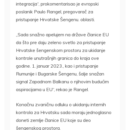
integracija“, prokomentarisao je evropski
poslanik Paulo Rangel, pregovarač za
pristupanje Hrvatske Šengenu. oblasti.
„Sada snažno apelujem na države članice EU
da što pre daju zeleno svetlo za pristupanje
Hrvatske šengenskom prostoru za ukidanje
kontrole unutrašnjih granica do kraja ove
godine. 1. januar 2023., kao i pristupanje
Rumunije i Bugarske Šengenu, šalje snažan
signal Zapadnom Balkanu o njihovim budućim
aspiracijama u EU“, rekao je Rangel.
Konačnu zvaničnu odluku o ukidanju internih
kontrola za Hrvatsku sada moraju jednoglasno
doneti zemlje članice EU koje su deo
šengenskog prostora.