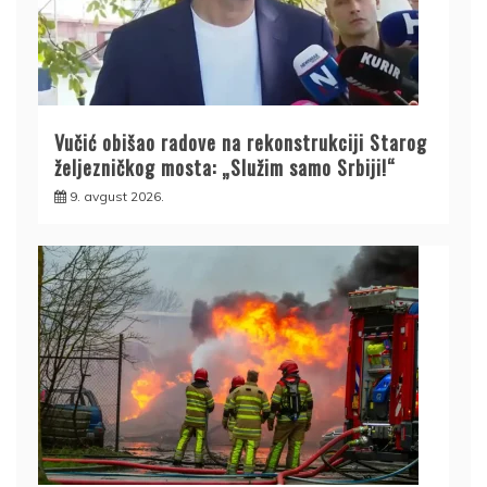
Vučić obišao radove na rekonstrukciji Starog
željezničkog mosta: „Služim samo Srbiji!“
9. avgust 2026.