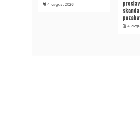
proslav
4. avgust 2026.
skanda
pozabav
4. avgu