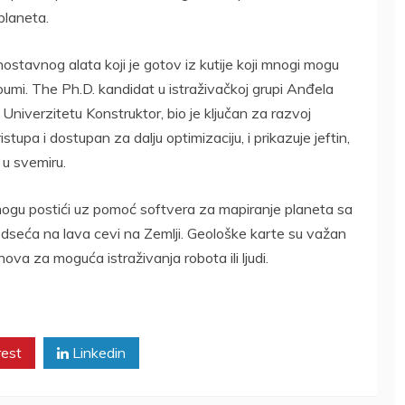
planeta.
nostavnog alata koji je gotov iz kutije koji mnogi mogu
djoumi. The Ph.D. kandidat u istraživačkoj grupi Anđela
 Univerzitetu Konstruktor, bio je ključan za razvoj
pa i dostupan za dalju optimizaciju, i prikazuje jeftin,
 u svemiru.
 mogu postići uz pomoć softvera za mapiranje planeta sa
podseća na lava cevi na Zemlji. Geološke karte su važan
snova za moguća istraživanja robota ili ljudi.
rest
Linkedin