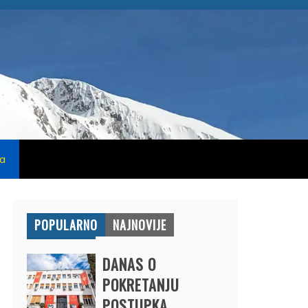
na
POPULARNO
NAJNOVIJE
DANAS O
POKRETANJU
POSTUPKA