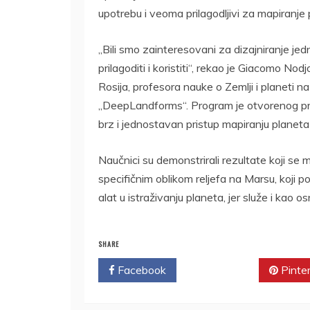
upotrebu i veoma prilagodljivi za mapiranje 
„Bili smo zainteresovani za dizajniranje jed
prilagoditi i koristiti“, rekao je Giacomo No
Rosija, profesora nauke o Zemlji i planeti na
„DeepLandforms“. Program je otvorenog pristu
brz i jednostavan pristup mapiranju planeta
Naučnici su demonstrirali rezultate koji se
specifičnim oblikom reljefa na Marsu, koji 
alat u istraživanju planeta, jer služe i kao o
SHARE
Facebook
Twitter
Pinte