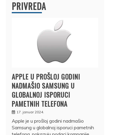
PRIVREDA
APPLE U PROŠLOJ GODINI
NADMAŠIO SAMSUNG U
GLOBALNOJ ISPORUCI
PAMETNIH TELEFONA
17. januar 2024.
Apple je u prošloj godini nadmašio
Samsung u globalnoj isporuci pametnih
telefona, pokazuju podaci kompanije…