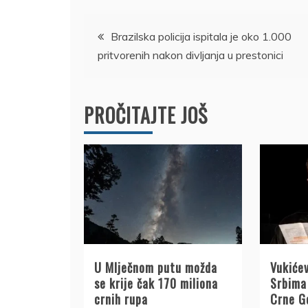
Kretanje
Brazilska policija ispitala je oko 1.000
pritvorenih nakon divljanja u prestonici
članka
PROČITAJTE JOŠ
U Mlječnom putu možda
Vukićev
se krije čak 170 miliona
Srbima 
crnih rupa
Crne G