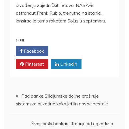
izvođenju zajedničkih letova. NASA-in
astronaut Frenk Rubio, trenutno na stanici,
lansirao je tamo raketom Sojuz u septembru.
SHARE
Facebook
Twitter
Pinterest
Linkedin
Kretanje
Pad banke Silicijumske doline proširuje
sistemske pukotine kako jeftin novac nestaje
članka
Švajcarski bankari strahuju od egzodusa