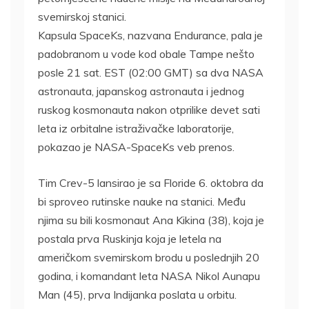
svemirskoj stanici.
Kapsula SpaceKs, nazvana Endurance, pala je
padobranom u vode kod obale Tampe nešto
posle 21 sat. EST (02:00 GMT) sa dva NASA
astronauta, japanskog astronauta i jednog
ruskog kosmonauta nakon otprilike devet sati
leta iz orbitalne istraživačke laboratorije,
pokazao je NASA-SpaceKs veb prenos.
Tim Crev-5 lansirao je sa Floride 6. oktobra da
bi sproveo rutinske nauke na stanici. Među
njima su bili kosmonaut Ana Kikina (38), koja je
postala prva Ruskinja koja je letela na
američkom svemirskom brodu u poslednjih 20
godina, i komandant leta NASA Nikol Aunapu
Man (45), prva Indijanka poslata u orbitu.