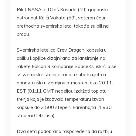
Pilot NASA-e Džoš Kasada (49) i japanski
astronaut Koiči Vakata (59), veteran četiri
prethodna svemirska leta, takođe su bili na
brodu.
Svemirska letelica Crev Dragon, kapsula u
obliku kapljice dizajnirana za lansiranje na
rakete Falcon 9 kompanije SpaceKs, iskrčila se
iz svemirske stanice rano u subotu ujutro i
ponovo ušla u Zemljinu atmosferu oko 20:11.
EST (01:11 GMT nedelja), izdržati toplotu
trenja koja je izazvala temperaturu izvan
kapsule do 3.500 stepeni Farenhajta (1.930
stepeni Celzijusa).
Dva seta padobrana raspoređena da razbiju