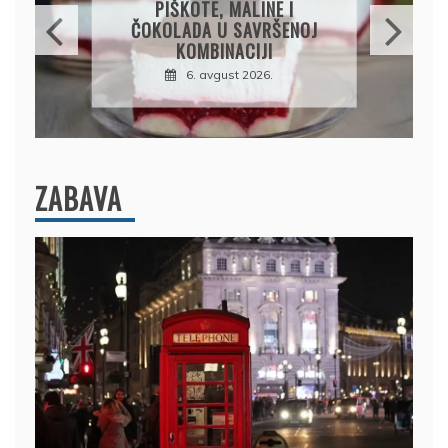
PIRINČEM NA KAŠIKU:
SOČAN I JEDNOSTAVAN
RUČAK IZ JEDNE ŠERPE
7. avgust 2026.
ZABAVA