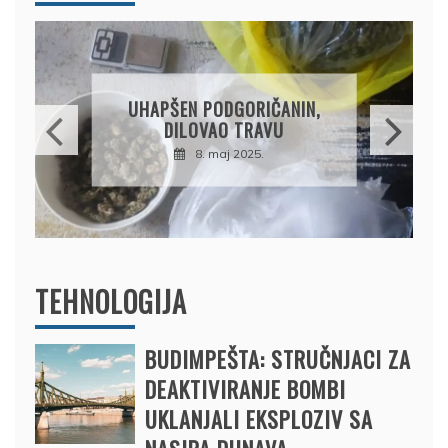
DRŽAVLJANIN RUSIJE
OSUMNJIČEN DA JE
PRODAO TUĐI BMW,
DRŽAVU NAPUSTIO
BRODOM
12. februar 2025.
TEHNOLOGIJA
BUDIMPEŠTA: STRUČNJACI ZA
DEAKTIVIRANJE BOMBI
UKLANJALI EKSPLOZIV SA