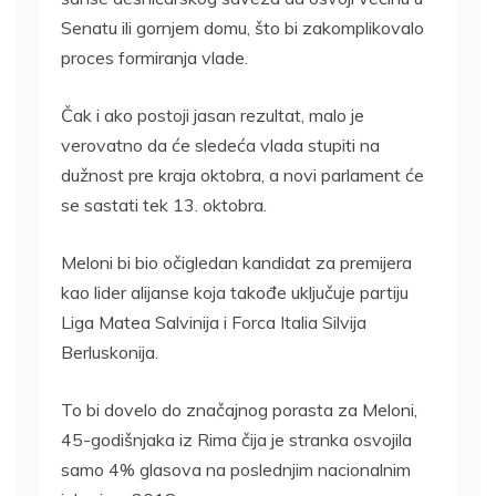
Senatu ili gornjem domu, što bi zakomplikovalo
proces formiranja vlade.
Čak i ako postoji jasan rezultat, malo je
verovatno da će sledeća vlada stupiti na
dužnost pre kraja oktobra, a novi parlament će
se sastati tek 13. oktobra.
Meloni bi bio očigledan kandidat za premijera
kao lider alijanse koja takođe uključuje partiju
Liga Matea Salvinija i Forca Italia Silvija
Berluskonija.
To bi dovelo do značajnog porasta za Meloni,
45-godišnjaka iz Rima čija je stranka osvojila
samo 4% glasova na poslednjim nacionalnim