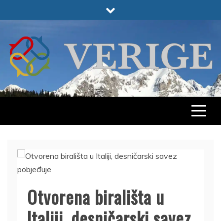
Skip
to
content
VERIGE
ODABRANO
Otvorena birališta u
Italiji, desničarski savez