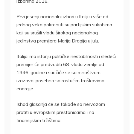
izborima 2018.
Prvi jesenji nacionalni izbori u Italiji u više od
jednog veka pokrenuti su partijskim sukobima
koji su srušili vladu širokog nacionalnog
jedinstva premijera Marija Dragija u julu.
Italija ima istoriju političke nestabilnosti i sledeći
premijer će predvoditi 68. vladu zemlje od
1946. godine i suočiće se sa mnoštvom
izazova, posebno sa rastućim troškovima
energije.
Ishod glasanja će se takođe sa nervozom
pratiti u evropskim prestonicama i na
finansijskim tržištima.