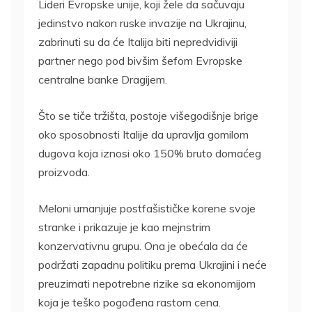
Lideri Evropske unije, koji žele da sačuvaju
jedinstvo nakon ruske invazije na Ukrajinu,
zabrinuti su da će Italija biti nepredvidiviji
partner nego pod bivšim šefom Evropske
centralne banke Dragijem.
Što se tiče tržišta, postoje višegodišnje brige
oko sposobnosti Italije da upravlja gomilom
dugova koja iznosi oko 150% bruto domaćeg
proizvoda.
Meloni umanjuje postfašističke korene svoje
stranke i prikazuje je kao mejnstrim
konzervativnu grupu. Ona je obećala da će
podržati zapadnu politiku prema Ukrajini i neće
preuzimati nepotrebne rizike sa ekonomijom
koja je teško pogođena rastom cena.