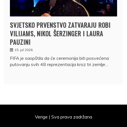
SVJETSKO PRVENSTVO ZATVARAJU ROBI
VILIJAMS, NIKOL ŠERZINGER I LAURA
PAUZINI
15. jul 2026.
FIFA je saopštila da će ceremonija biti posvećena
putovanju svih 48 reprezentacija kroz tri zemlje…
Verige | Sva prava zadržana