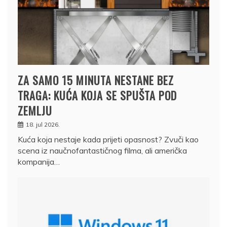
ZA SAMO 15 MINUTA NESTANE BEZ
TRAGA: KUĆA KOJA SE SPUŠTA POD
ZEMLJU
18. jul 2026.
Kuća koja nestaje kada prijeti opasnost? Zvuči kao
scena iz naučnofantastičnog filma, ali američka
kompanija…