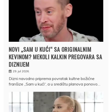
NOVI „SAM U KUĆI“ SA ORIGINALNIM
KEVINOM? MEKOLI KALKIN PREGOVARA SA
DIZNIJEM
29. jul 2026.
Dizni navodno priprema povratak kultne božićne
franšize „Sam u kući“, a u središtu planova ponovo…