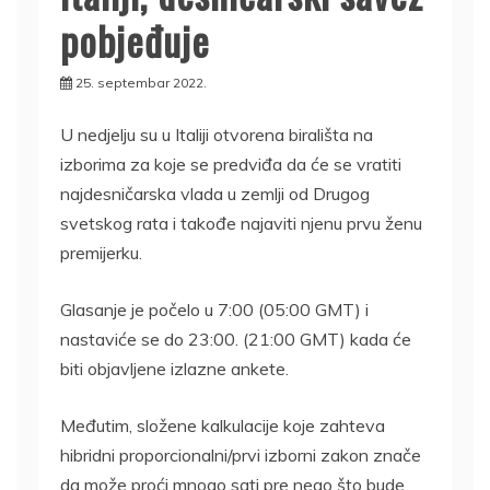
pobjeđuje
25. septembar 2022.
U nedjelju su u Italiji otvorena birališta na
izborima za koje se predviđa da će se vratiti
najdesničarska vlada u zemlji od Drugog
svetskog rata i takođe najaviti njenu prvu ženu
premijerku.
Glasanje je počelo u 7:00 (05:00 GMT) i
nastaviće se do 23:00. (21:00 GMT) kada će
biti objavljene izlazne ankete.
Međutim, složene kalkulacije koje zahteva
hibridni proporcionalni/prvi izborni zakon znače
da može proći mnogo sati pre nego što bude