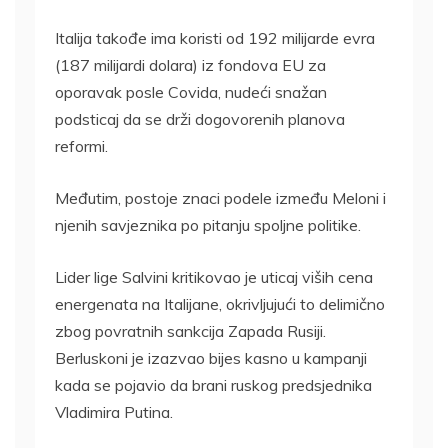
Italija takođe ima koristi od 192 milijarde evra
(187 milijardi dolara) iz fondova EU za
oporavak posle Covida, nudeći snažan
podsticaj da se drži dogovorenih planova
reformi.
Međutim, postoje znaci podele između Meloni i
njenih savjeznika po pitanju spoljne politike.
Lider lige Salvini kritikovao je uticaj viših cena
energenata na Italijane, okrivljujući to delimično
zbog povratnih sankcija Zapada Rusiji.
Berluskoni je izazvao bijes kasno u kampanji
kada se pojavio da brani ruskog predsjednika
Vladimira Putina.