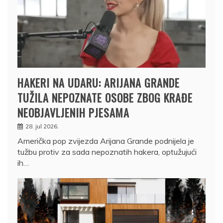
HAKERI NA UDARU: ARIJANA GRANDE
TUŽILA NEPOZNATE OSOBE ZBOG KRAĐE
NEOBJAVLJENIH PJESAMA
28. jul 2026.
Američka pop zvijezda Arijana Grande podnijela je
tužbu protiv za sada nepoznatih hakera, optužujući
ih…