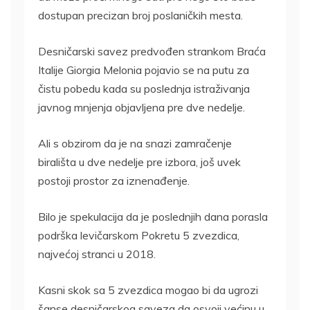
dostupan precizan broj poslaničkih mesta.
Desničarski savez predvođen strankom Braća
Italije Giorgia Melonia pojavio se na putu za
čistu pobedu kada su poslednja istraživanja
javnog mnjenja objavljena pre dve nedelje.
Ali s obzirom da je na snazi zamračenje
birališta u dve nedelje pre izbora, još uvek
postoji prostor za iznenađenje.
Bilo je spekulacija da je poslednjih dana porasla
podrška levičarskom Pokretu 5 zvezdica,
najvećoj stranci u 2018.
Kasni skok sa 5 zvezdica mogao bi da ugrozi
šanse desničarskog saveza da osvoji većinu u