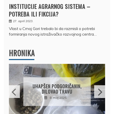
INSTITUCIJE AGRARNOG SISTEMA –
POTREBA ILI FIKCIJA?
27. april 2023.
Vlast u Crnoj Gori trebalo bi da razmisli o potrebi
formiranja novog istraživačko razvojnog centra…
HRONIKA
DRŽAVLJANIN RUSIJE
OSUMNJIČEN DA JE
PRODAO TUĐI BMW,
DRŽAVU NAPUSTIO
BRODOM
12. februar 2025.