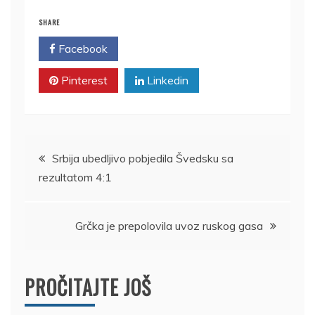
SHARE
Facebook
Twitter
Pinterest
Linkedin
Kretanje
Srbija ubedljivo pobjedila Švedsku sa
rezultatom 4:1
članka
Grčka je prepolovila uvoz ruskog gasa
PROČITAJTE JOŠ