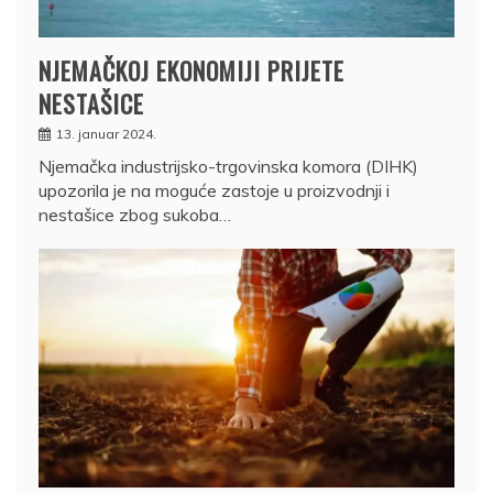
NJEMAČKOJ EKONOMIJI PRIJETE
NESTAŠICE
13. januar 2024.
Njemačka industrijsko-trgovinska komora (DIHK)
upozorila je na moguće zastoje u proizvodnji i
nestašice zbog sukoba…