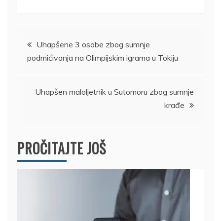
Kretanje
Uhapšene 3 osobe zbog sumnje
podmićivanja na Olimpijskim igrama u Tokiju
članka
Uhapšen maloljetnik u Sutomoru zbog sumnje
krađe
PROČITAJTE JOŠ