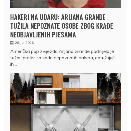
HAKERI NA UDARU: ARIJANA GRANDE
TUŽILA NEPOZNATE OSOBE ZBOG KRAĐE
NEOBJAVLJENIH PJESAMA
28. jul 2026.
Američka pop zvijezda Arijana Grande podnijela je
tužbu protiv za sada nepoznatih hakera, optužujući
ih…