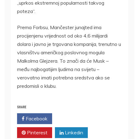
„uprkos ekstremnoj popularnosti takvog
poteza“.
Prema Forbsu, Mančester junajted ima
procijenjenu vrijednost od oko 4,6 milijardi
dolara i javno je trgovana kompanija, trenutno u
vlasništvu američkog poslovnog mogula
Malkolma Glejzera. To znači da će Musk –
među najbogatijim ljudima na svijetu –
verovatno imati potrebna sredstva ako se
predomisli o klubu.
SHARE
Facebook
Twitter
Pinterest
Linkedin