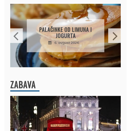
BRZI KOLAČ BEZ PEČENJA:
PIŠKOTE, MALINE I
ČOKOLADA U SAVRŠENOJ
KOMBINACIJI
6. avgust 2026.
ZABAVA