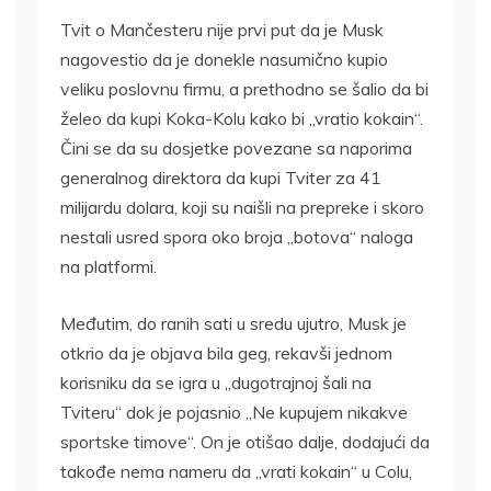
Tvit o Mančesteru nije prvi put da je Musk
nagovestio da je donekle nasumično kupio
veliku poslovnu firmu, a prethodno se šalio da bi
želeo da kupi Koka-Kolu kako bi „vratio kokain“.
Čini se da su dosjetke povezane sa naporima
generalnog direktora da kupi Tviter za 41
milijardu dolara, koji su naišli na prepreke i skoro
nestali usred spora oko broja „botova“ naloga
na platformi.
Međutim, do ranih sati u sredu ujutro, Musk je
otkrio da je objava bila geg, rekavši jednom
korisniku da se igra u „dugotrajnoj šali na
Tviteru“ dok je pojasnio „Ne kupujem nikakve
sportske timove“. On je otišao dalje, dodajući da
takođe nema nameru da „vrati kokain“ u Colu,