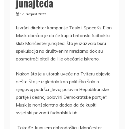
junajteda
17. avgust 2022.
Izvršni direktor kompanije Tesla i SpaceKs Elon
Musk obećao je da će kupiti britanski fudbalski
klub Mančester junajted, što je izazvalo buru
spekulacija na društvenim mrežama dok su
posmatrači pitali da li je obećanje iskreno.
Nakon što je u utorak uveče na Tviteru objavio
nešto što je izgledalo kao politička šala o
njegovoj podršci „levoj polovini Republikanske
partije i desnoj polovini Demokratske partije“,
Musk je nonšalantno dodao da će kupiti
svijetski poznati fudbalski klub.
„Takođe, kupujem dobrodošlicu Mančester