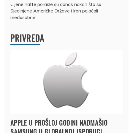
Cijene nafte porasle su danas nakon što su
Sjedinjene Američke Države i Iran pojačali
međusobne…
PRIVREDA
APPLE U PROŠLOJ GODINI NADMAŠIO
SAMSUNG U GLOBALNOJ ISPORUCI