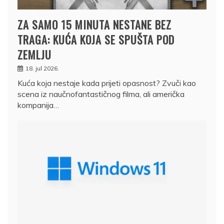
ZA SAMO 15 MINUTA NESTANE BEZ
TRAGA: KUĆA KOJA SE SPUŠTA POD
ZEMLJU
18. jul 2026.
Kuća koja nestaje kada prijeti opasnost? Zvuči kao
scena iz naučnofantastičnog filma, ali američka
kompanija…