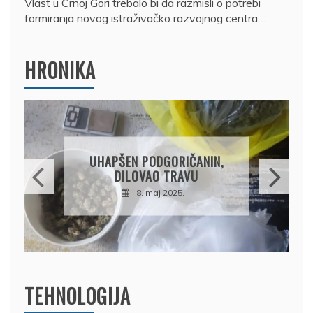
Vlast u Crnoj Gori trebalo bi da razmisli o potrebi
formiranja novog istraživačko razvojnog centra…
HRONIKA
DRŽAVLJANIN RUSIJE
OSUMNJIČEN DA JE
PRODAO TUĐI BMW,
DRŽAVU NAPUSTIO
BRODOM
12. februar 2025.
TEHNOLOGIJA