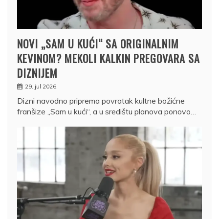
NOVI „SAM U KUĆI“ SA ORIGINALNIM
KEVINOM? MEKOLI KALKIN PREGOVARA SA
DIZNIJEM
29. jul 2026.
Dizni navodno priprema povratak kultne božićne
franšize „Sam u kući“, a u središtu planova ponovo…