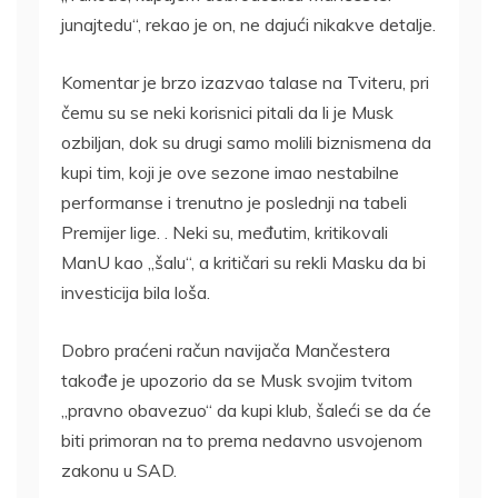
junajtedu“, rekao je on, ne dajući nikakve detalje.
Komentar je brzo izazvao talase na Tviteru, pri
čemu su se neki korisnici pitali da li je Musk
ozbiljan, dok su drugi samo molili biznismena da
kupi tim, koji je ove sezone imao nestabilne
performanse i trenutno je poslednji na tabeli
Premijer lige. . Neki su, međutim, kritikovali
ManU kao „šalu“, a kritičari su rekli Masku da bi
investicija bila loša.
Dobro praćeni račun navijača Mančestera
takođe je upozorio da se Musk svojim tvitom
„pravno obavezuo“ da kupi klub, šaleći se da će
biti primoran na to prema nedavno usvojenom
zakonu u SAD.