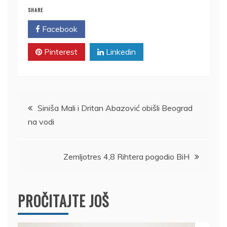
SHARE
Facebook
Twitter
Pinterest
Linkedin
Kretanje
Siniša Mali i Dritan Abazović obišli Beograd
na vodi
članka
Zemljotres 4,8 Rihtera pogodio BiH
PROČITAJTE JOŠ