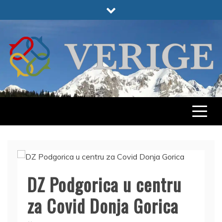
Skip
to
content
VERIGE
ODABRANO
DZ Podgorica u centru
za Covid Donja Gorica