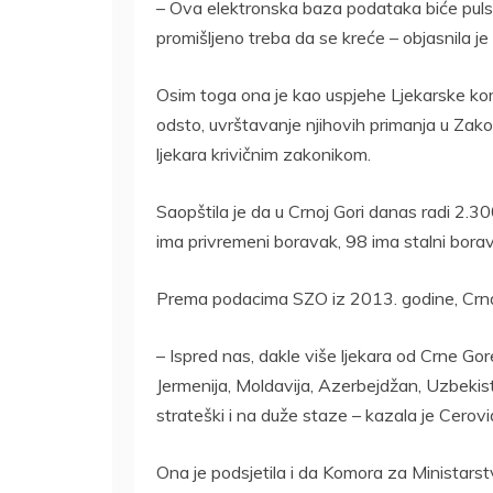
– Ova elektronska baza podataka biće puls
promišljeno treba da se kreće – objasnila j
Osim toga ona je kao uspjehe Ljekarske komo
odsto, uvrštavanje njihovih primanja u Zak
ljekara krivičnim zakonikom.
Saopštila je da u Crnoj Gori danas radi 2.300
ima privremeni boravak, 98 ima stalni borav
Prema podacima SZO iz 2013. godine, Crna 
– Ispred nas, dakle više ljekara od Crne Gore
Jermenija, Moldavija, Azerbejdžan, Uzbekis
strateški i na duže staze – kazala je Cero
Ona je podsjetila i da Komora za Ministarst