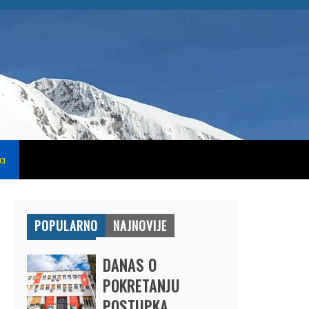
na
POPULARNO
NAJNOVIJE
DANAS O
POKRETANJU
POSTUPKA