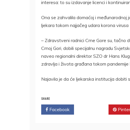
interesa: to su izdavanje licenci i kontinuir
Ona se zahvalila domaćoj i međunarodnoj ja
ljekara tokom najjačeg udara korona virusa
– Zdravstveni radnici Crne Gore su, tačno dv
Crnoj Gori, dobili specijalnu nagradu Svjetsk
naveo regionalni direktor SZO dr Hans Kluge
zdravlja i života građana tokom pandemije k
Najavila je da će ljekarska institucija dobiti
SHARE
Facebook
Twitter
Pinte