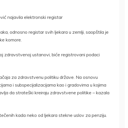
ć najavila elektronski registar
a, odnosno registar svih ljekara u zemlji, saopštila je
ske komore.
atnoj zdravstvenoj ustanovi, biće registrovani podaci
ačaja za zdravstvenu politiku države. Na osnovu
acijama i subspecijalizacijama kao i gradovima u kojima
vlja da strateški kreiraju zdravstvene politike – kazala
tečenih kada neko od ljekara stekne uslov za penziju.