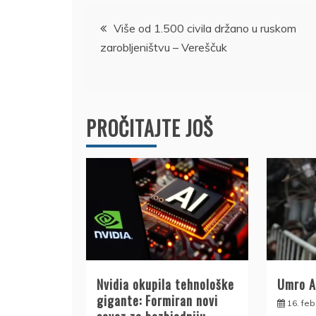
Kretanje
Više od 1.500 civila držano u ruskom
zarobljeništvu – Vereščuk
članka
PROČITAJTE JOŠ
Nvidia okupila tehnološke
Umro A
gigante: Formiran novi
16. feb