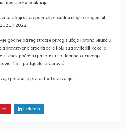
ana medicinska edukacija.
vnosti koji su prepoznali presudnu ulogu crnogorskih
 2021. i 2022.
ije godine od registracije prvog slučaja korona virusa u
e zdravstvene organizacije koju su zavrijedili, kako je
, u znak počasti i priznanja za doprinos očuvanju
ovid-19 – podsjetila je Cerović.
 svoje prostorije prvi put od osnivanja.
rest
Linkedin