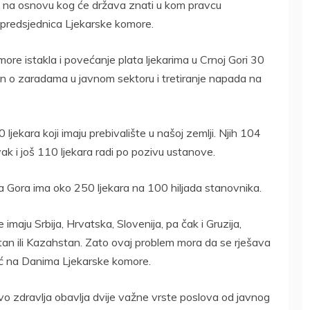
 na osnovu kog će država znati u kom pravcu
e predsjednica Ljekarske komore.
re istakla i povećanje plata ljekarima u Crnoj Gori 30
on o zaradama u javnom sektoru i tretiranje napada na
 ljekara koji imaju prebivalište u našoj zemlji. Njih 104
ak i još 110 ljekara radi po pozivu ustanove.
Gora ima oko 250 ljekara na 100 hiljada stanovnika.
 imaju Srbija, Hrvatska, Slovenija, pa čak i Gruzija,
tan ili Kazahstan. Zato ovaj problem mora da se rješava
vić na Danima Ljekarske komore.
vo zdravlja obavlja dvije važne vrste poslova od javnog