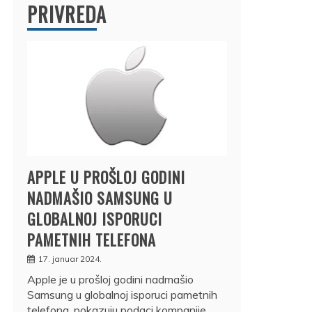
PRIVREDA
APPLE U PROŠLOJ GODINI
NADMAŠIO SAMSUNG U
GLOBALNOJ ISPORUCI
PAMETNIH TELEFONA
17. januar 2024.
Apple je u prošloj godini nadmašio
Samsung u globalnoj isporuci pametnih
telefona, pokazuju podaci kompanije…