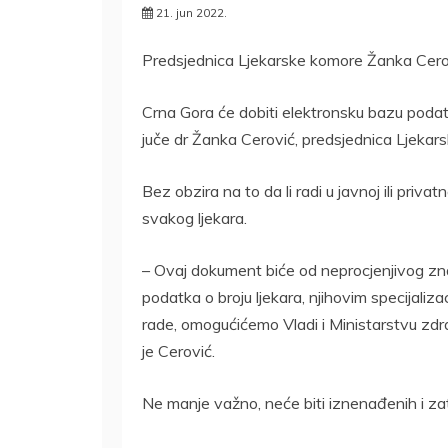
21. jun 2022.
Predsjednica Ljekarske komore Žanka Cerovi
Crna Gora će dobiti elektronsku bazu podatak
juče dr Žanka Cerović, predsjednica Ljekar
Bez obzira na to da li radi u javnoj ili priv
svakog ljekara.
– Ovaj dokument biće od neprocjenjivog zn
podatka o broju ljekara, njihovim specijaliz
rade, omogućićemo Vladi i Ministarstvu zdra
je Cerović.
Ne manje važno, neće biti iznenađenih i za