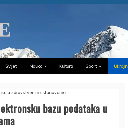
Svijet
Nauka
Kultura
Sport
Ukraji
lektronsku bazu podataka u
vama