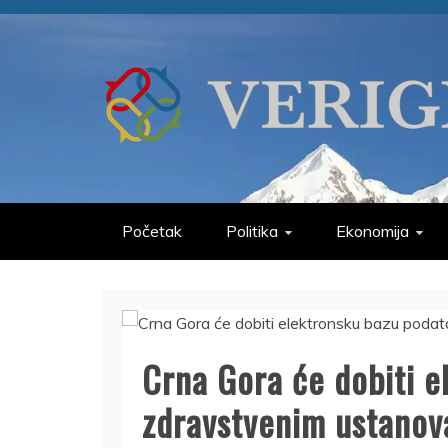
Skip
to
content
VERIGE
ODABRANO
Početak
Politika
Ekonomija
Crna Gora će dobiti e
zdravstvenim ustano