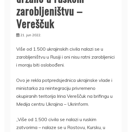
zarobljeništvu –
Vereščuk
21. jun 2022.
Više od 1.500 ukrajinskih civila nalazi se u
zarobljeništvu u Rusiji i oni nisu ratni zarobljenici
i moraju biti oslobođeni.
Ovo je rekla potpredsjednica ukrajinske vlade i
ministarka za reintegraciju privremeno
okupiranih teritorija Irina Vereščuk na brifingu u
Medija centru Ukrajina – Ukrinform.
„Više od 1.500 civila se nalazi u ruskim
zatvorima – nalaze se u Rostovu, Kursku, u