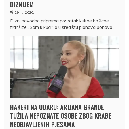
DIZNIJEM
29. jul 2026.
Dizni navodno priprema povratak kultne božićne
franšize „Sam u kući“, a u središtu planova ponovo…
HAKERI NA UDARU: ARIJANA GRANDE
TUŽILA NEPOZNATE OSOBE ZBOG KRAĐE
NEOBJAVLJENIH PJESAMA