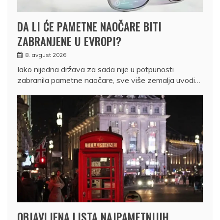
DA LI ĆE PAMETNE NAOČARE BITI
ZABRANJENE U EVROPI?
8. avgust 2026.
Iako nijedna država za sada nije u potpunosti
zabranila pametne naočare, sve više zemalja uvodi…
OBJAVLJENA LISTA NAJPAMETNIJIH