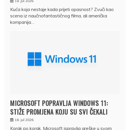
18. jul 2026.
Kuća koja nestaje kada prijeti opasnost? Zvuči kao
scena iz naučnofantastičnog filma, ali američka
kompanija…
MICROSOFT POPRAVLJA WINDOWS 11:
STIŽE PROMJENA KOJU SU SVI ČEKALI
16. jul 2026.
Korak po korak, Microsoft ispravlja greške u svom