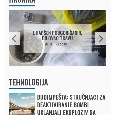
DRŽAVLJANIN RUSIJE
OSUMNJIČEN DA JE
PRODAO TUĐI BMW,
DRŽAVU NAPUSTIO
BRODOM
12. februar 2025.
TEHNOLOGIJA
BUDIMPEŠTA: STRUČNJACI ZA
DEAKTIVIRANJE BOMBI
UKLANJALI EKSPLOZIV SA