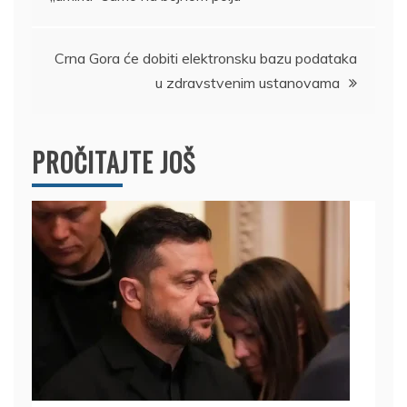
članka
Crna Gora će dobiti elektronsku bazu podataka
u zdravstvenim ustanovama
PROČITAJTE JOŠ