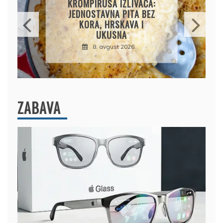
BRZ I JEDNOSTAVAN
RECEPT ZA SAVRŠENO
MEKANE I VAZDUŠASTE
PALAČINKE
9. avgust 2026.
ZABAVA