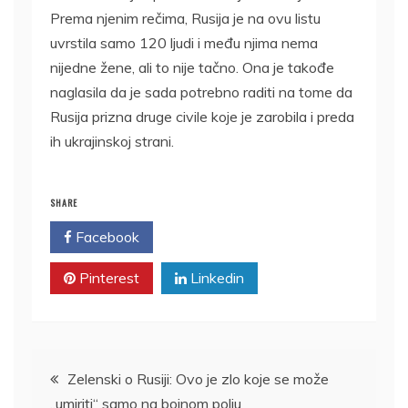
Prema njenim rečima, Rusija je na ovu listu
uvrstila samo 120 ljudi i među njima nema
nijedne žene, ali to nije tačno. Ona je takođe
naglasila da je sada potrebno raditi na tome da
Rusija prizna druge civile koje je zarobila i preda
ih ukrajinskoj strani.
SHARE
Facebook
Twitter
Pinterest
Linkedin
Kretanje
Zelenski o Rusiji: Ovo je zlo koje se može
„umiriti“ samo na bojnom polju