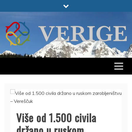
Skip
to
content
VERIGE
ODABRANO
Više od 1.500 civila
držano u ruskom