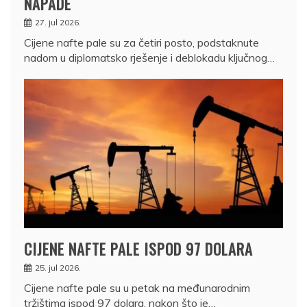
NAPADE
27. jul 2026.
Cijene nafte pale su za četiri posto, podstaknute
nadom u diplomatsko rješenje i deblokadu ključnog…
CIJENE NAFTE PALE ISPOD 97 DOLARA
25. jul 2026.
Cijene nafte pale su u petak na međunarodnim
tržištima ispod 97 dolara, nakon što je…