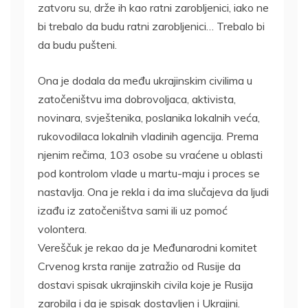
zatvoru su, drže ih kao ratni zarobljenici, iako ne
bi trebalo da budu ratni zarobljenici… Trebalo bi
da budu pušteni.
Ona je dodala da među ukrajinskim civilima u
zatočeništvu ima dobrovoljaca, aktivista,
novinara, svještenika, poslanika lokalnih veća,
rukovodilaca lokalnih vladinih agencija. Prema
njenim rečima, 103 osobe su vraćene u oblasti
pod kontrolom vlade u martu-maju i proces se
nastavlja. Ona je rekla i da ima slučajeva da ljudi
izađu iz zatočeništva sami ili uz pomoć
volontera.
Vereščuk je rekao da je Međunarodni komitet
Crvenog krsta ranije zatražio od Rusije da
dostavi spisak ukrajinskih civila koje je Rusija
zarobila i da je spisak dostavljen i Ukrajini.