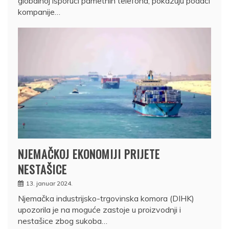
globalnoj isporuci pametnih telefona, pokazuju podaci
kompanije…
NJEMAČKOJ EKONOMIJI PRIJETE
NESTAŠICE
13. januar 2024.
Njemačka industrijsko-trgovinska komora (DIHK)
upozorila je na moguće zastoje u proizvodnji i
nestašice zbog sukoba…