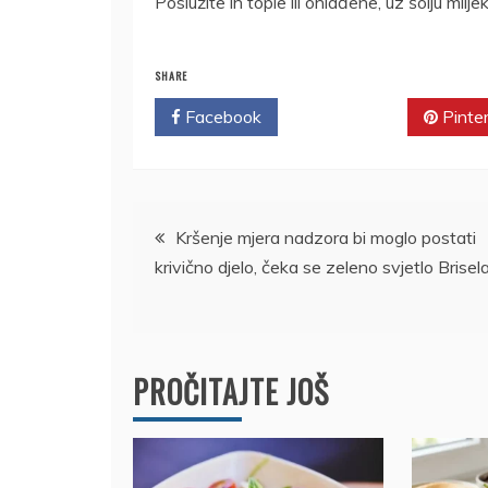
Poslužite ih tople ili ohlađene, uz šolju mlijeka
SHARE
Facebook
Twitter
Pinte
Kretanje
Kršenje mjera nadzora bi moglo postati
krivično djelo, čeka se zeleno svjetlo Brisel
članka
PROČITAJTE JOŠ