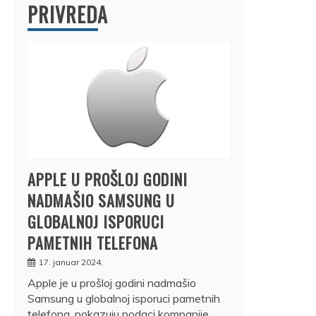
PRIVREDA
APPLE U PROŠLOJ GODINI
NADMAŠIO SAMSUNG U
GLOBALNOJ ISPORUCI
PAMETNIH TELEFONA
17. januar 2024.
Apple je u prošloj godini nadmašio
Samsung u globalnoj isporuci pametnih
telefona, pokazuju podaci kompanije…