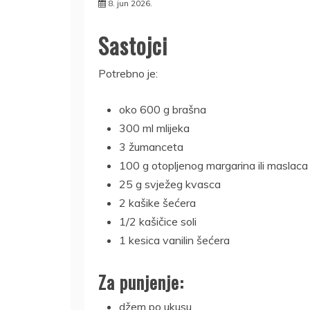
8. jun 2026.
Sastojci
Potrebno je:
oko 600 g brašna
300 ml mlijeka
3 žumanceta
100 g otopljenog margarina ili maslaca
25 g svježeg kvasca
2 kašike šećera
1/2 kašičice soli
1 kesica vanilin šećera
Za punjenje:
džem po ukusu