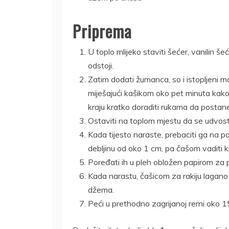
Priprema
U toplo mlijeko staviti šećer, vanilin š
odstoji.
Zatim dodati žumanca, so i istopljeni m
miješajući kašikom oko pet minuta kako 
kraju kratko doraditi rukama da postane 
Ostaviti na toplom mjestu da se udvost
Kada tijesto naraste, prebaciti ga na p
debljinu od oko 1 cm, pa čašom vaditi k
Poređati ih u pleh obložen papirom za p
Kada narastu, čašicom za rakiju lagano 
džema.
Peći u prethodno zagrijanoj rerni oko 1