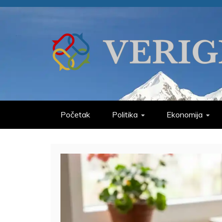
Skip
to
content
VERIGE
ODABRANO
Početak
Politika
Ekonomija