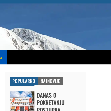
na
POPULARNO
NAJNOVIJE
DANAS O
POKRETANJU
POSTUPKA