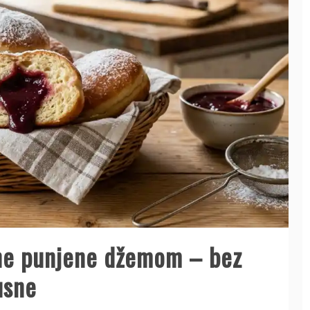
ne punjene džemom – bez
usne