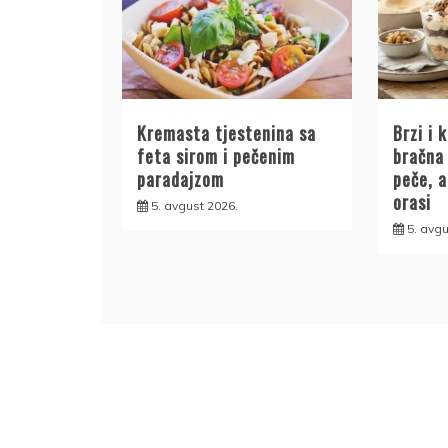
Kremasta tjestenina sa
Brzi i 
feta sirom i pečenim
bračna 
paradajzom
peče, a
orasi
5. avgust 2026.
5. avgu