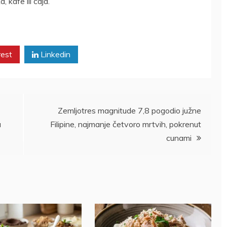
, kafe ili čaja.
rest
Linkedin
Zemljotres magnitude 7,8 pogodio južne
a
Filipine, najmanje četvoro mrtvih, pokrenut
cunami