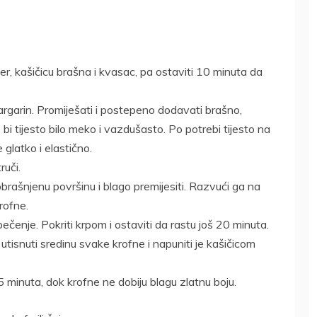
ećer, kašičicu brašna i kvasac, pa ostaviti 10 minuta da
argarin. Promiješati i postepeno dodavati brašno,
bi tijesto bilo meko i vazdušasto. Po potrebi tijesto na
glatko i elastično.
ruči.
obrašnjenu površinu i blago premijesiti. Razvući ga na
rofne.
ečenje. Pokriti krpom i ostaviti da rastu još 20 minuta.
utisnuti sredinu svake krofne i napuniti je kašičicom
5 minuta, dok krofne ne dobiju blagu zlatnu boju.