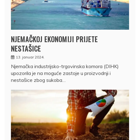
NJEMAČKOJ EKONOMIJI PRIJETE
NESTAŠICE
13. januar 2024.
Njemačka industrijsko-trgovinska komora (DIHK)
upozorila je na moguće zastoje u proizvodnji i
nestašice zbog sukoba…