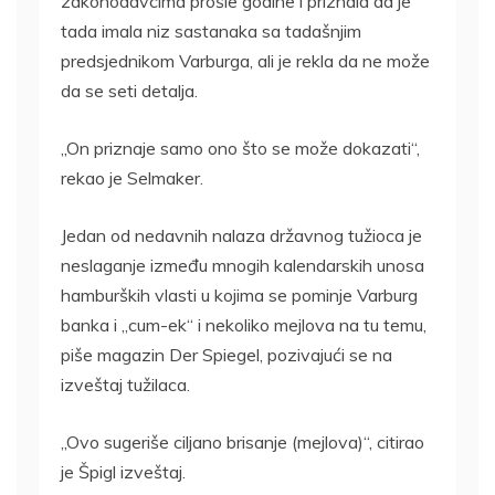
zakonodavcima prošle godine i priznala da je
tada imala niz sastanaka sa tadašnjim
predsjednikom Varburga, ali je rekla da ne može
da se seti detalja.
„On priznaje samo ono što se može dokazati“,
rekao je Selmaker.
Jedan od nedavnih nalaza državnog tužioca je
neslaganje između mnogih kalendarskih unosa
hamburških vlasti u kojima se pominje Varburg
banka i „cum-ek“ i nekoliko mejlova na tu temu,
piše magazin Der Spiegel, pozivajući se na
izveštaj tužilaca.
„Ovo sugeriše ciljano brisanje (mejlova)“, citirao
je Špigl izveštaj.