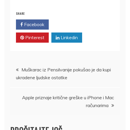
SHARE
Facebook
Twitter
Pinterest
Linkedin
Kretanje
Muškarac iz Pensilvanije pokušao je da kupi
ukradene ljudske ostatke
članka
Apple priznaje kritične greške u iPhone i Mac
računarima