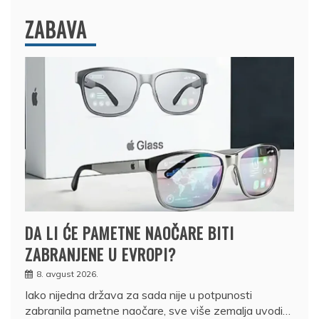
ZABAVA
DA LI ĆE PAMETNE NAOČARE BITI
ZABRANJENE U EVROPI?
8. avgust 2026.
Iako nijedna država za sada nije u potpunosti
zabranila pametne naočare, sve više zemalja uvodi…