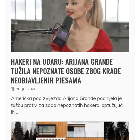
HAKERI NA UDARU: ARIJANA GRANDE
TUŽILA NEPOZNATE OSOBE ZBOG KRAĐE
NEOBJAVLJENIH PJESAMA
28. jul 2026.
Američka pop zvijezda Arijana Grande podnijela je
tužbu protiv za sada nepoznatih hakera, optužujući
ih…