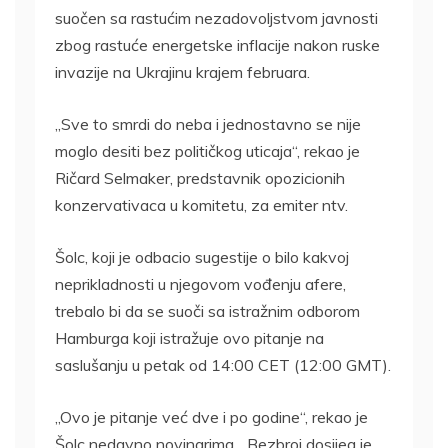
suočen sa rastućim nezadovoljstvom javnosti
zbog rastuće energetske inflacije nakon ruske
invazije na Ukrajinu krajem februara.
„Sve to smrdi do neba i jednostavno se nije
moglo desiti bez političkog uticaja“, rekao je
Ričard Selmaker, predstavnik opozicionih
konzervativaca u komitetu, za emiter ntv.
Šolc, koji je odbacio sugestije o bilo kakvoj
neprikladnosti u njegovom vođenju afere,
trebalo bi da se suoči sa istražnim odborom
Hamburga koji istražuje ovo pitanje na
saslušanju u petak od 14:00 CET (12:00 GMT).
„Ovo je pitanje već dve i po godine“, rekao je
Šolc nedavno novinarima. „Bezbroj dosijea je