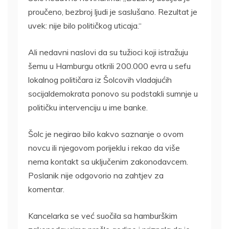
proučeno, bezbroj ljudi je saslušano. Rezultat je
uvek: nije bilo političkog uticaja.“
Ali nedavni naslovi da su tužioci koji istražuju
šemu u Hamburgu otkrili 200.000 evra u sefu
lokalnog političara iz Šolcovih vladajućih
socijaldemokrata ponovo su podstakli sumnje u
političku intervenciju u ime banke.
Šolc je negirao bilo kakvo saznanje o ovom
novcu ili njegovom porijeklu i rekao da više
nema kontakt sa uključenim zakonodavcem.
Poslanik nije odgovorio na zahtjev za
komentar.
Kancelarka se već suočila sa hamburškim