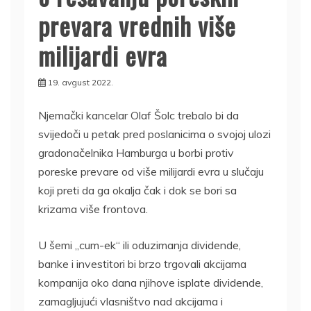
prevara vrednih više
milijardi evra
19. avgust 2022.
Njemački kancelar Olaf Šolc trebalo bi da
svijedoči u petak pred poslanicima o svojoj ulozi
gradonačelnika Hamburga u borbi protiv
poreske prevare od više milijardi evra u slučaju
koji preti da ga okalja čak i dok se bori sa
krizama više frontova.
U šemi „cum-ek“ ili oduzimanja dividende,
banke i investitori bi brzo trgovali akcijama
kompanija oko dana njihove isplate dividende,
zamagljujući vlasništvo nad akcijama i