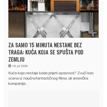
ZA SAMO 15 MINUTA NESTANE BEZ
TRAGA: KUĆA KOJA SE SPUŠTA POD
ZEMLJU
18. jul 2026.
Kuća koja nestaje kada prijeti opasnost? Zvuči kao
scena iz naučnofantastičnog filma, ali američka
kompanija…