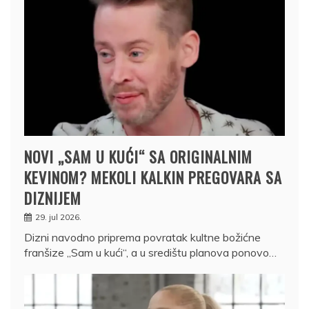
NOVI „SAM U KUĆI“ SA ORIGINALNIM
KEVINOM? MEKOLI KALKIN PREGOVARA SA
DIZNIJEM
29. jul 2026.
Dizni navodno priprema povratak kultne božićne
franšize „Sam u kući“, a u središtu planova ponovo…