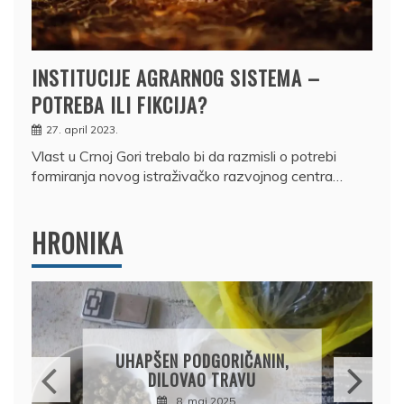
INSTITUCIJE AGRARNOG SISTEMA –
POTREBA ILI FIKCIJA?
27. april 2023.
Vlast u Crnoj Gori trebalo bi da razmisli o potrebi
formiranja novog istraživačko razvojnog centra…
HRONIKA
DRŽAVLJANIN RUSIJE
OSUMNJIČEN DA JE
PRODAO TUĐI BMW,
DRŽAVU NAPUSTIO