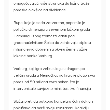
omogućavajući više stranaka da lažno traže
poreske olakšice na dividende.
Rupa, koja je sada zatvorena, poprimila je
političku dimenziju u severnom lučkom gradu
Hamburgu zbog tromosti vlasti pod
gradonačelnikom Šolca da zahtevaju otplatu
miliona evra dobijenih u okviru šeme važne
lokalne banke Varburg.
Varburg, koji igra veliku ulogu u drugom po
veličini gradu u Nemačkoj, na kraju je platio svoj
porez od 50 miliona evra nakon što je
intervenisalo savjezno ministarstvo finansija.
Slučaj preti da potkopa kancelara čak i dok on
pokušava da održi svoju razularenu koaliciju