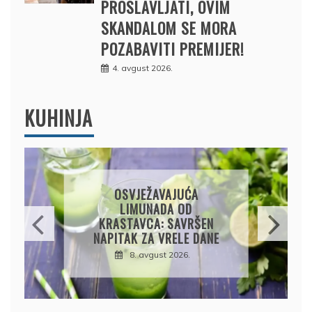
PROSLAVLJATI, OVIM
SKANDALOM SE MORA
POZABAVITI PREMIJER!
4. avgust 2026.
KUHINJA
KROMPIRUŠA IZLIVAČA:
JEDNOSTAVNA PITA BEZ
KORA, HRSKAVA I
UKUSNA
8. avgust 2026.