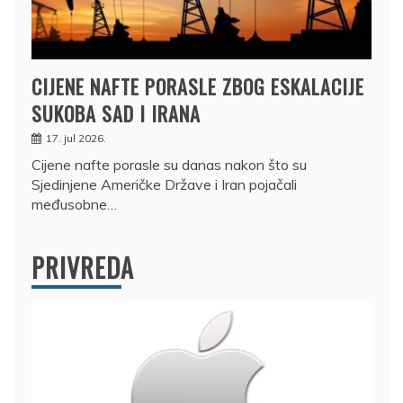
CIJENE NAFTE PORASLE ZBOG ESKALACIJE
SUKOBA SAD I IRANA
17. jul 2026.
Cijene nafte porasle su danas nakon što su
Sjedinjene Američke Države i Iran pojačali
međusobne…
PRIVREDA